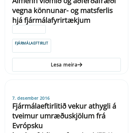
Almenn viðmið og aðferðafræði
vegna könnunar- og matsferlis
hjá fjármálafyrirtækjum
ELDRI EN 5 ÁRA
FJÁRMÁLAEFTIRLIT
Lesa meira
7. desember 2016
Fjármálaeftirlitið vekur athygli á
tveimur umræðuskjölum frá
Evrópsku