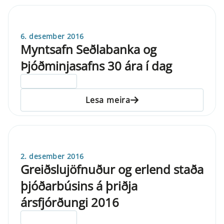
6. desember 2016
Myntsafn Seðlabanka og
Þjóðminjasafns 30 ára í dag
ELDRI EN 5 ÁRA
Lesa meira
2. desember 2016
Greiðslujöfnuður og erlend staða
þjóðarbúsins á þriðja
ársfjórðungi 2016
ELDRI EN 5 ÁRA