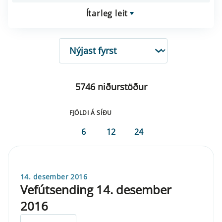
Ítarleg leit
RÖÐUN
5746 niðurstöður
FJÖLDI Á SÍÐU
6
12
24
14. desember 2016
Vefútsending 14. desember
2016
ELDRI EN 5 ÁRA