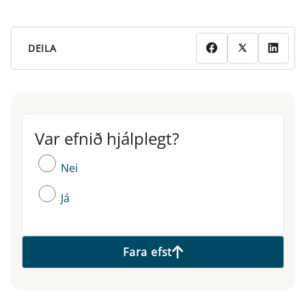
DEILA
Var efnið hjálplegt?
Var efnið hjálplegt?
Nei
Já
Fara efst