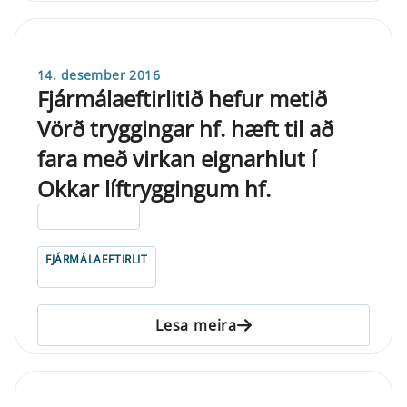
14. desember 2016
Fjármálaeftirlitið hefur metið
Vörð tryggingar hf. hæft til að
fara með virkan eignarhlut í
Okkar líftryggingum hf.
ELDRI EN 5 ÁRA
FJÁRMÁLAEFTIRLIT
Lesa meira