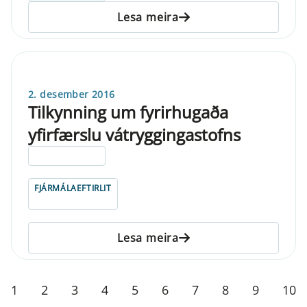
Lesa meira
2. desember 2016
Tilkynning um fyrirhugaða
yfirfærslu vátryggingastofns
ELDRI EN 5 ÁRA
FJÁRMÁLAEFTIRLIT
Lesa meira
1
2
3
4
5
6
7
8
9
10