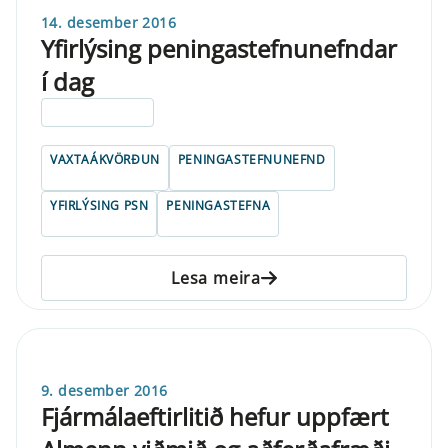
14. desember 2016
Yfirlýsing peningastefnunefndar
í dag
ELDRI EN 5 ÁRA
VAXTAÁKVÖRÐUN
PENINGASTEFNUNEFND
YFIRLÝSING PSN
PENINGASTEFNA
Lesa meira
9. desember 2016
Fjármálaeftirlitið hefur uppfært