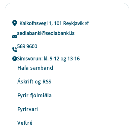
Kalkofnsvegi 1, 101 Reykjavík
sedlabanki@sedlabanki.is
569 9600
Símsvörun: kl. 9-12 og 13-16
Hafa samband
Áskrift og RSS
Fyrir fjölmiðla
Fyrirvari
Veftré