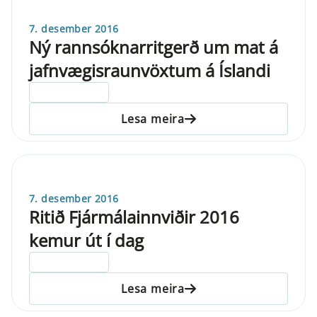
7. desember 2016
Ný rannsóknarritgerð um mat á
jafnvægisraunvöxtum á Íslandi
ELDRI EN 5 ÁRA
Lesa meira
7. desember 2016
Ritið Fjármálainnviðir 2016
kemur út í dag
ELDRI EN 5 ÁRA
Lesa meira