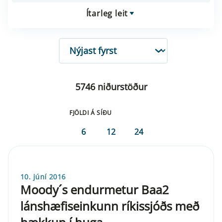
Ítarleg leit
RÖÐUN
5746 niðurstöður
FJÖLDI Á SÍÐU
6
12
24
10. júní 2016
Moody´s endurmetur Baa2
lánshæfiseinkunn ríkissjóðs með