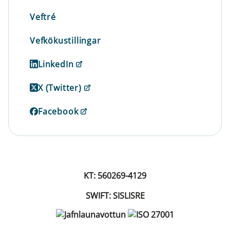
Veftré
Vefkökustillingar
LinkedIn
X (Twitter)
Facebook
KT: 560269-4129
SWIFT: SISLISRE