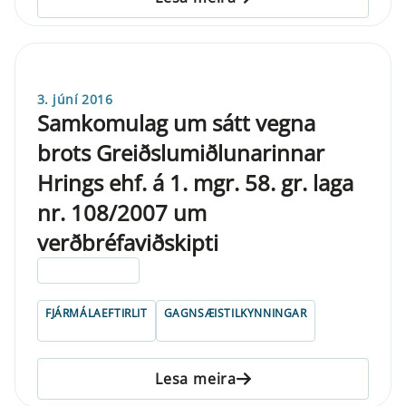
3. júní 2016
Samkomulag um sátt vegna
brots Greiðslumiðlunarinnar
Hrings ehf. á 1. mgr. 58. gr. laga
nr. 108/2007 um
verðbréfaviðskipti
ELDRI EN 5 ÁRA
FJÁRMÁLAEFTIRLIT
GAGNSÆISTILKYNNINGAR
Lesa meira