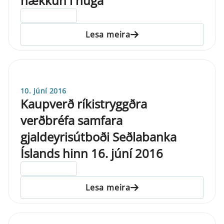
hækkun í huga
ELDRI EN 5 ÁRA
Lesa meira
10. júní 2016
Kaupverð ríkistryggðra
verðbréfa samfara
gjaldeyrisútboði Seðlabanka
Íslands hinn 16. júní 2016
ELDRI EN 5 ÁRA
Lesa meira