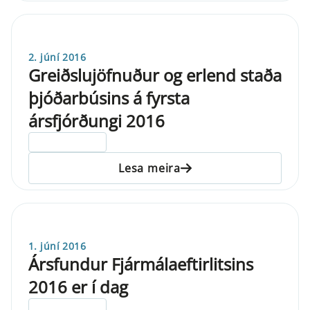
2. júní 2016
Greiðslujöfnuður og erlend staða
þjóðarbúsins á fyrsta
ársfjórðungi 2016
ELDRI EN 5 ÁRA
Lesa meira
1. júní 2016
Ársfundur Fjármálaeftirlitsins
2016 er í dag
ELDRI EN 5 ÁRA