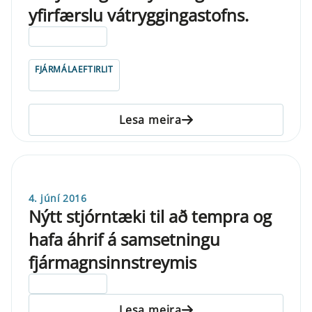
yfirfærslu vátryggingastofns.
ELDRI EN 5 ÁRA
FJÁRMÁLAEFTIRLIT
Lesa meira
4. júní 2016
Nýtt stjórntæki til að tempra og
hafa áhrif á samsetningu
fjármagnsinnstreymis
ELDRI EN 5 ÁRA
Lesa meira