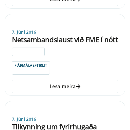
7. júní 2016
Netsambandslaust við FME í nótt
ELDRI EN 5 ÁRA
FJÁRMÁLAEFTIRLIT
Lesa meira
7. júní 2016
Tilkynning um fyrirhugaða