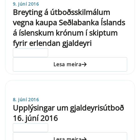
9. júní 2016
Breyting á útboðsskilmálum
vegna kaupa Seðlabanka Íslands
á íslenskum krónum í skiptum
fyrir erlendan gjaldeyri
ELDRI EN 5 ÁRA
Lesa meira
8. júní 2016
Upplýsingar um gjaldeyrisútboð
16. júní 2016
ELDRI EN 5 ÁRA
Lesa meira