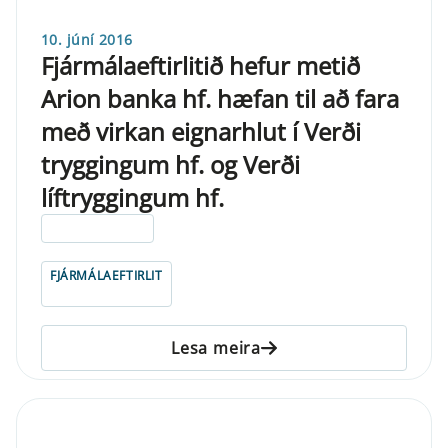
10. júní 2016
Fjármálaeftirlitið hefur metið
Arion banka hf. hæfan til að fara
með virkan eignarhlut í Verði
tryggingum hf. og Verði
líftryggingum hf.
ELDRI EN 5 ÁRA
FJÁRMÁLAEFTIRLIT
Lesa meira