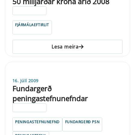
50 milljarðar króna árið 2008
ELDRI EN 5 ÁRA
FJÁRMÁLAEFTIRLIT
Lesa meira
16. júlí 2009
Fundargerð
peningastefnunefndar
ELDRI EN 5 ÁRA
PENINGASTEFNUNEFND
FUNDARGERÐ PSN