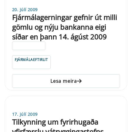
20. júlí 2009
Fjármálagerningar gefnir út milli
gömlu og nýju bankanna eigi
síðar en þann 14. ágúst 2009
ELDRI EN 5 ÁRA
FJÁRMÁLAEFTIRLIT
Lesa meira
17. júlí 2009
Tilkynning um fyrirhugaða
yfirfærslu vátryggingastofns