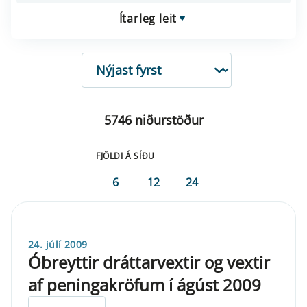
Ítarleg leit
RÖÐUN
5746 niðurstöður
FJÖLDI Á SÍÐU
6
12
24
24. júlí 2009
Óbreyttir dráttarvextir og vextir
af peningakröfum í ágúst 2009
ELDRI EN 5 ÁRA