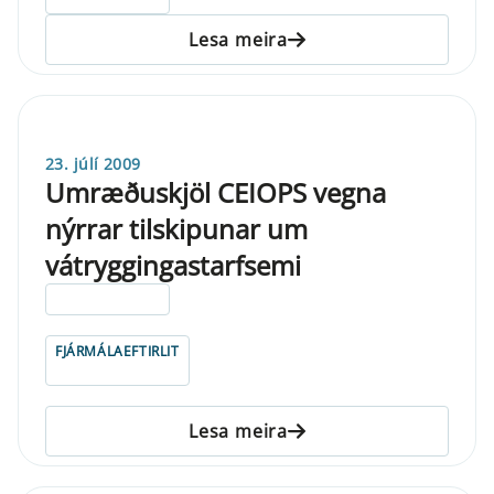
Lesa meira
23. júlí 2009
Umræðuskjöl CEIOPS vegna
nýrrar tilskipunar um
vátryggingastarfsemi
ELDRI EN 5 ÁRA
FJÁRMÁLAEFTIRLIT
Lesa meira