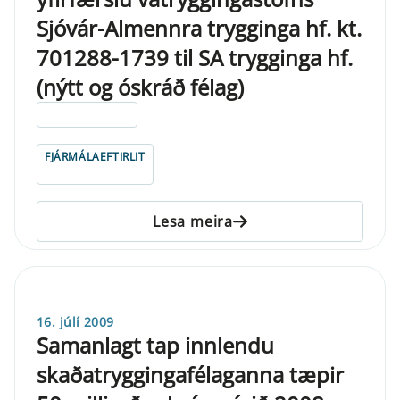
Sjóvár-Almennra trygginga hf. kt.
701288-1739 til SA trygginga hf.
(nýtt og óskráð félag)
ELDRI EN 5 ÁRA
FJÁRMÁLAEFTIRLIT
Lesa meira
16. júlí 2009
Samanlagt tap innlendu
skaðatryggingafélaganna tæpir