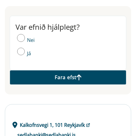
Var efnið hjálplegt?
Var efnið hjálplegt?
Nei
Já
Fara efst
Kalkofnsvegi 1, 101 Reykjavík
sedlabanki@sedlabanki.is