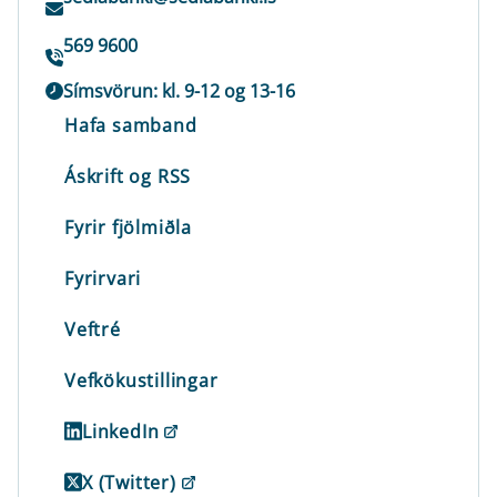
569 9600
Símsvörun: kl. 9-12 og 13-16
Hafa samband
Áskrift og RSS
Fyrir fjölmiðla
Fyrirvari
Veftré
Vefkökustillingar
LinkedIn
X (Twitter)