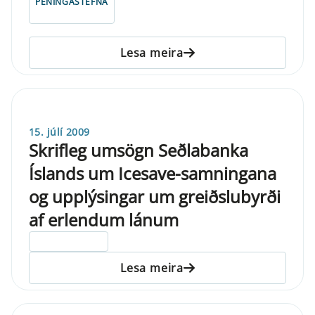
PENINGASTEFNA
Lesa meira
15. júlí 2009
Skrifleg umsögn Seðlabanka
Íslands um Icesave-samningana
og upplýsingar um greiðslubyrði
af erlendum lánum
ELDRI EN 5 ÁRA
Lesa meira