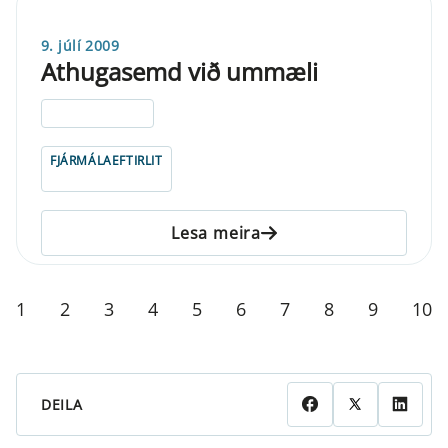
9. júlí 2009
Athugasemd við ummæli
ELDRI EN 5 ÁRA
FJÁRMÁLAEFTIRLIT
Lesa meira
1
2
3
4
5
6
7
8
9
10
DEILA