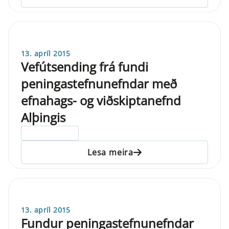
13. apríl 2015
Vefútsending frá fundi
peningastefnunefndar með
efnahags- og viðskiptanefnd
Alþingis
ELDRI EN 5 ÁRA
Lesa meira
13. apríl 2015
Fundur peningastefnunefndar