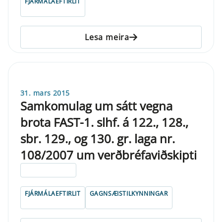
FJÁRMÁLAEFTIRLIT
Lesa meira
31. mars 2015
Samkomulag um sátt vegna
brota FAST-1. slhf. á 122., 128.,
sbr. 129., og 130. gr. laga nr.
108/2007 um verðbréfaviðskipti
ELDRI EN 5 ÁRA
FJÁRMÁLAEFTIRLIT
GAGNSÆISTILKYNNINGAR