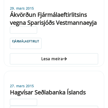
29. mars 2015
Ákvörðun Fjármálaeftirlitsins
vegna Sparisjóðs Vestmannaeyja
ELDRI EN 5 ÁRA
FJÁRMÁLAEFTIRLIT
Lesa meira
27. mars 2015
Hagvísar Seðlabanka Íslands
ELDRI EN 5 ÁRA