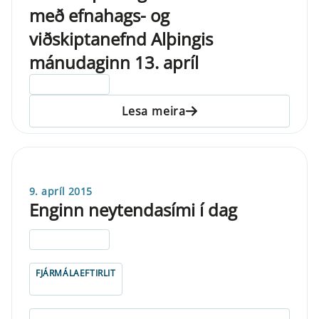
með efnahags- og
viðskiptanefnd Alþingis
mánudaginn 13. apríl
ELDRI EN 5 ÁRA
Lesa meira
9. apríl 2015
Enginn neytendasími í dag
ELDRI EN 5 ÁRA
FJÁRMÁLAEFTIRLIT