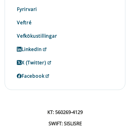
Fyrirvari
Veftré
Vefkökustillingar
LinkedIn
X (Twitter)
Facebook
KT: 560269-4129
SWIFT: SISLISRE