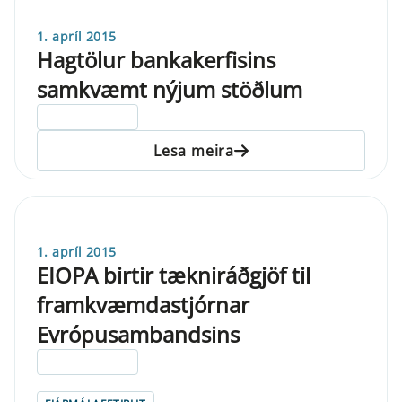
1. apríl 2015
Hagtölur bankakerfisins
samkvæmt nýjum stöðlum
ELDRI EN 5 ÁRA
Lesa meira
1. apríl 2015
EIOPA birtir tækniráðgjöf til
framkvæmdastjórnar
Evrópusambandsins
ELDRI EN 5 ÁRA