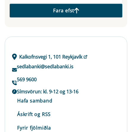
Fara efst
Kalkofnsvegi 1, 101 Reykjavík
sedlabanki@sedlabanki.is
569 9600
Símsvörun: kl. 9-12 og 13-16
Hafa samband
Áskrift og RSS
Fyrir fjölmiðla