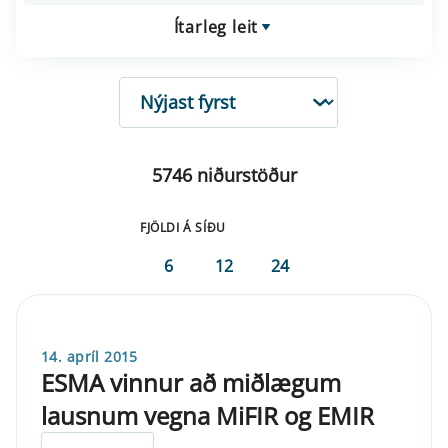
Ítarleg leit
RÖÐUN
5746 niðurstöður
FJÖLDI Á SÍÐU
6
12
24
14. apríl 2015
ESMA vinnur að miðlægum
lausnum vegna MiFIR og EMIR
ELDRI EN 5 ÁRA