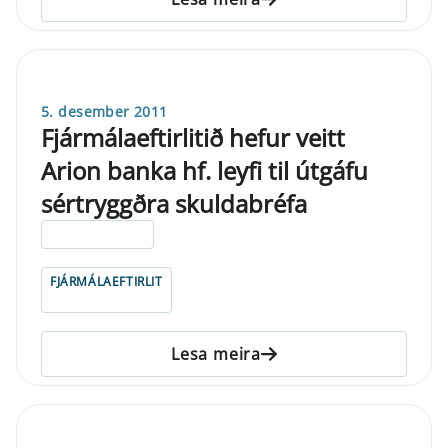
5. desember 2011
Fjármálaeftirlitið hefur veitt
Arion banka hf. leyfi til útgáfu
sértryggðra skuldabréfa
ELDRI EN 5 ÁRA
FJÁRMÁLAEFTIRLIT
Lesa meira