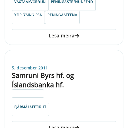
VAXTAÁKVÖRÐUN
PENINGASTEFNUNEFND
YFIRLÝSING PSN
PENINGASTEFNA
Lesa meira
5. desember 2011
Samruni Byrs hf. og
Íslandsbanka hf.
ELDRI EN 5 ÁRA
FJÁRMÁLAEFTIRLIT
Lesa meira