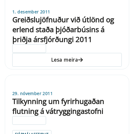
1. desember 2011
Greiðslujöfnuður við útlönd og
erlend staða þjóðarbúsins á
þriðja ársfjórðungi 2011
ELDRI EN 5 ÁRA
Lesa meira
29. nóvember 2011
Tilkynning um fyrirhugaðan
flutning á vátryggingastofni
ELDRI EN 5 ÁRA