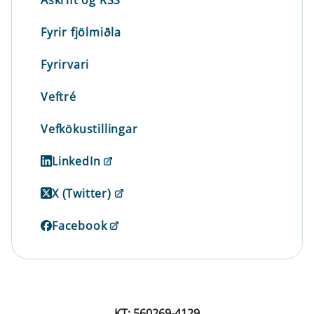
Fyrir fjölmiðla
Fyrirvari
Veftré
Vefkökustillingar
LinkedIn
X (Twitter)
Facebook
KT: 560269-4129