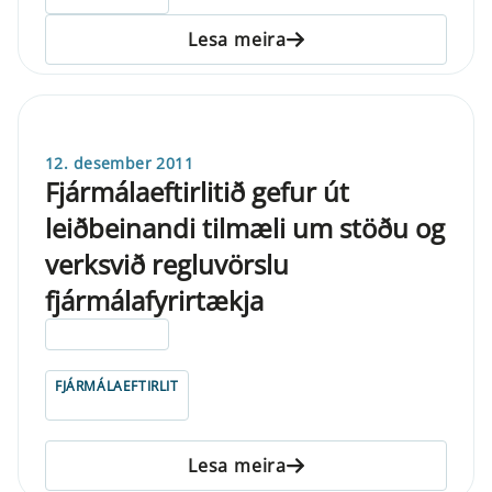
Lesa meira
12. desember 2011
Fjármálaeftirlitið gefur út
leiðbeinandi tilmæli um stöðu og
verksvið regluvörslu
fjármálafyrirtækja
ELDRI EN 5 ÁRA
FJÁRMÁLAEFTIRLIT
Lesa meira