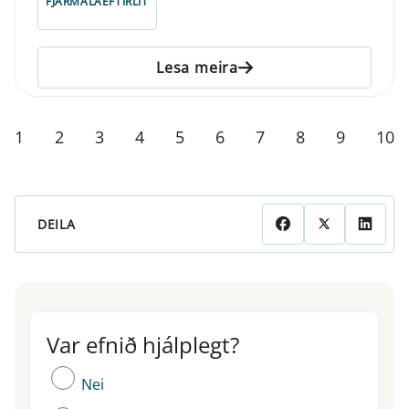
FJÁRMÁLAEFTIRLIT
Lesa meira
1
2
3
4
5
6
7
8
9
10
DEILA
Var efnið hjálplegt?
Var efnið hjálplegt?
Nei