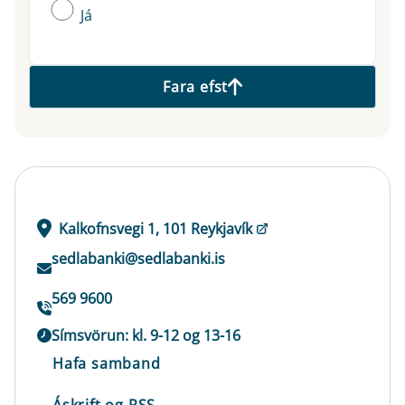
Já
Fara efst
Kalkofnsvegi 1, 101 Reykjavík
sedlabanki@sedlabanki.is
569 9600
Símsvörun: kl. 9-12 og 13-16
Hafa samband
Áskrift og RSS