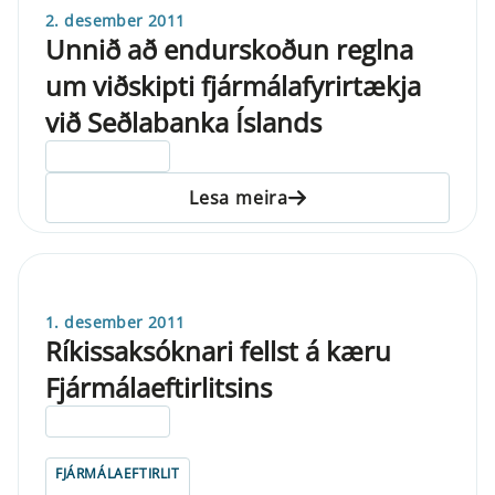
2. desember 2011
Unnið að endurskoðun reglna
um viðskipti fjármálafyrirtækja
við Seðlabanka Íslands
ELDRI EN 5 ÁRA
Lesa meira
1. desember 2011
Ríkissaksóknari fellst á kæru
Fjármálaeftirlitsins
ELDRI EN 5 ÁRA
FJÁRMÁLAEFTIRLIT