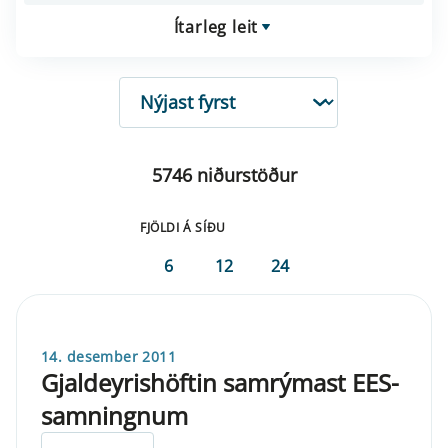
Ítarleg leit
RÖÐUN
5746 niðurstöður
FJÖLDI Á SÍÐU
6
12
24
14. desember 2011
Gjaldeyrishöftin samrýmast EES-
samningnum
ELDRI EN 5 ÁRA