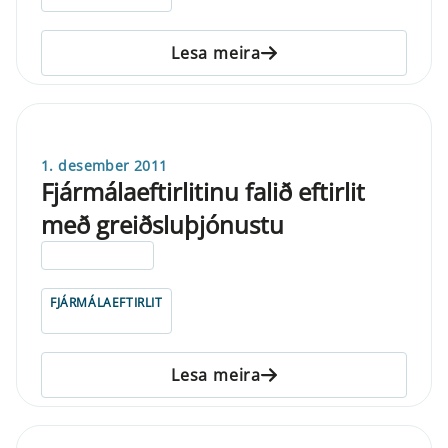
Lesa meira
1. desember 2011
Fjármálaeftirlitinu falið eftirlit
með greiðsluþjónustu
ELDRI EN 5 ÁRA
FJÁRMÁLAEFTIRLIT
Lesa meira