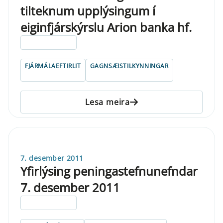
tilteknum upplýsingum í
eiginfjárskýrslu Arion banka hf.
ELDRI EN 5 ÁRA
FJÁRMÁLAEFTIRLIT
GAGNSÆISTILKYNNINGAR
Lesa meira
7. desember 2011
Yfirlýsing peningastefnunefndar
7. desember 2011
ELDRI EN 5 ÁRA