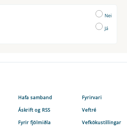
Nei
Já
Hafa samband
Fyrirvari
Áskrift og RSS
Veftré
Fyrir fjölmiðla
Vefkökustillingar