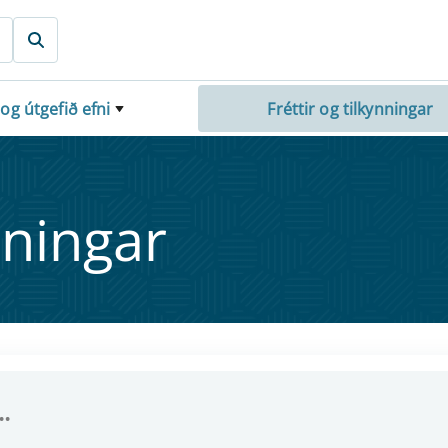
 og útgefið efni
Fréttir og tilkynningar
nn­ing­ar