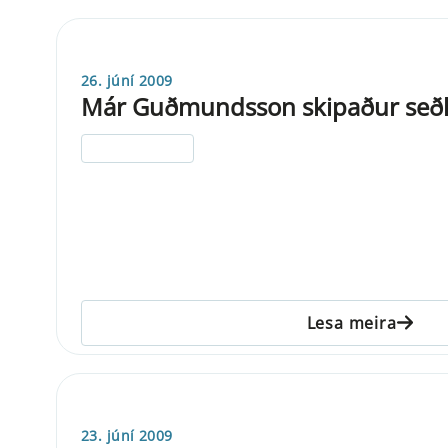
26. júní 2009
Már Guðmundsson skipaður seðl
ELDRI EN 5 ÁRA
Lesa meira
23. júní 2009