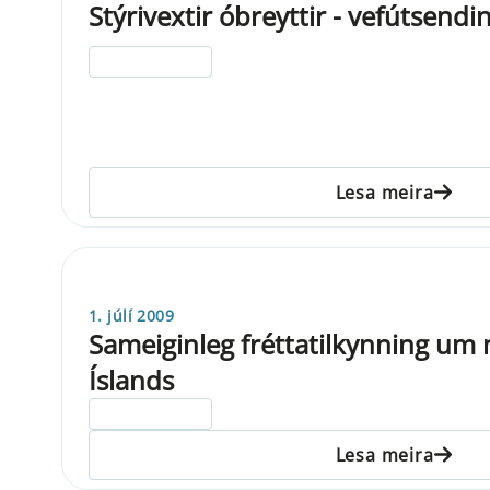
Stýrivextir óbreyttir - vefútsendin
ELDRI EN 5 ÁRA
Lesa meira
1. júlí 2009
Sameiginleg fréttatilkynning um 
Íslands
ELDRI EN 5 ÁRA
Lesa meira