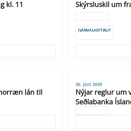
g kl. 11
Skýrsluskil um 
ELDRI EN 5 ÁRA
FJÁRMÁLAEFTIRLIT
30. júní 2009
norræn lán til
Nýjar reglur um v
Seðlabanka Íslan
ELDRI EN 5 ÁRA