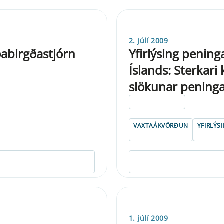
2. júlí 2009
ðabirgðastjórn
Yfirlýsing penin
Íslands: Sterkar
slökunar peninga
ELDRI EN 5 ÁRA
VAXTAÁKVÖRÐUN
YFIRLÝS
1. júlí 2009