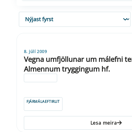
RÖÐUN
8. júlí 2009
Vegna umfjöllunar um málefni te
Almennum tryggingum hf.
ELDRI EN 5 ÁRA
FJÁRMÁLAEFTIRLIT
Lesa meira