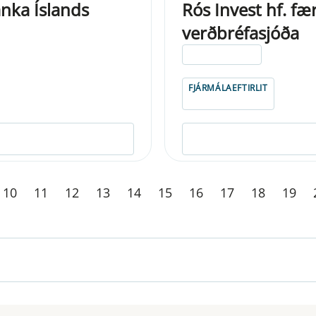
anka Íslands
Rós Invest hf. fær
verðbréfasjóða
ELDRI EN 5 ÁRA
FJÁRMÁLAEFTIRLIT
10
11
12
13
14
15
16
17
18
19