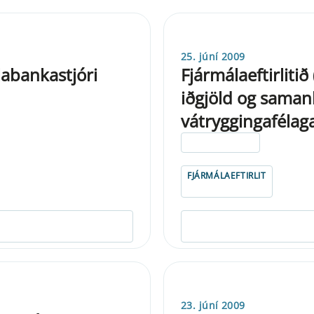
25. júní 2009
abankastjóri
Fjármálaeftirliti
iðgjöld og saman
vátryggingafélaga
ELDRI EN 5 ÁRA
FJÁRMÁLAEFTIRLIT
23. júní 2009