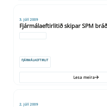
3. júlí 2009
Fjármálaeftirlitið skipar SPM brá
ELDRI EN 5 ÁRA
FJÁRMÁLAEFTIRLIT
Lesa meira
2. júlí 2009