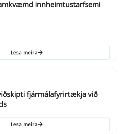
framkvæmd innheimtustarfsemi
Lesa meira
iðskipti fjármálafyrirtækja við
ds
Lesa meira