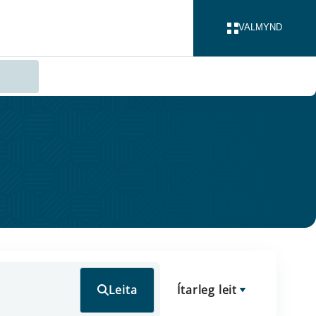
VALMYND
LOKA
Leita
Ítarleg leit