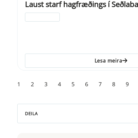
Laust starf hagfræðings í Seðlab
ELDRI EN 5 ÁRA
Lesa meira
1
2
3
4
5
6
7
8
9
DEILA