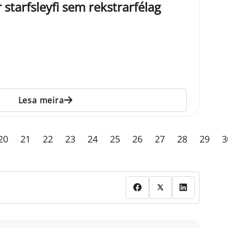
 starfsleyfi sem rekstrarfélag
Lesa meira
20
21
22
23
24
25
26
27
28
29
3