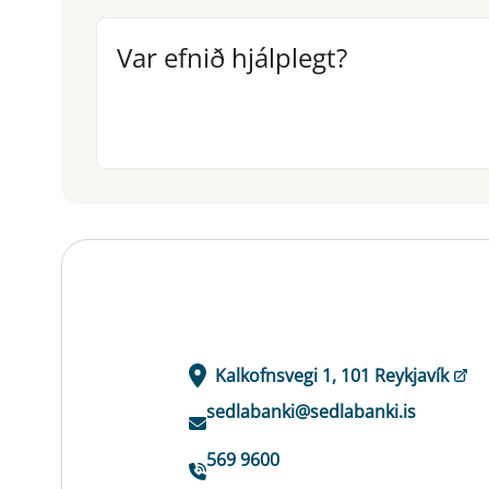
Var efnið hjálplegt?
Var efnið hjálplegt?
Kalkofnsvegi 1, 101 Reykjavík
sedlabanki@sedlabanki.is
569 9600