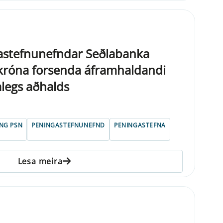
gastefnunefndar Seðlabanka
i króna forsenda áframhaldandi
legs aðhalds
ING PSN
PENINGASTEFNUNEFND
PENINGASTEFNA
Lesa meira