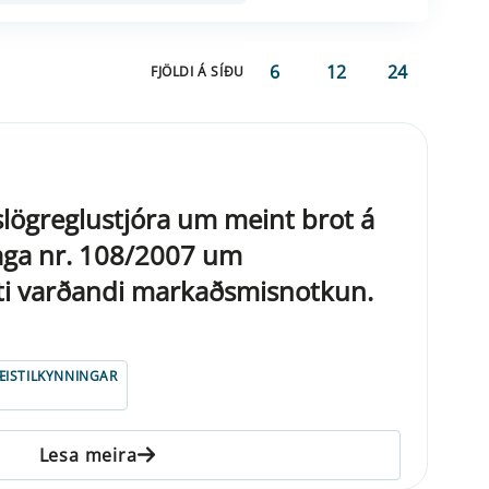
6
12
24
FJÖLDI Á SÍÐU
kislögreglustjóra um meint brot á
laga nr. 108/2007 um
ti varðandi markaðsmisnotkun.
ISTILKYNNINGAR
Lesa meira