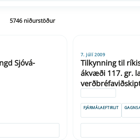
5746 niðurstöður
7. júlí 2009
ngd Sjóvá-
Tilkynning til rí
ákvæði 117. gr. 
verðbréfaviðskip
ELDRI EN 5 ÁRA
FJÁRMÁLAEFTIRLIT
GAGNSÆ