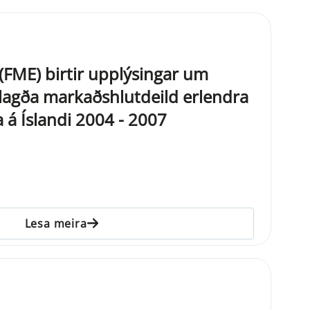
ð (FME) birtir upplýsingar um
lagða markaðshlutdeild erlendra
 á Íslandi 2004 - 2007
Lesa meira