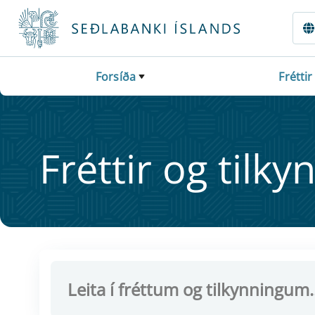
Fara beint í Meginmál
Forsíða
Fréttir
Frétt­ir og til­ky