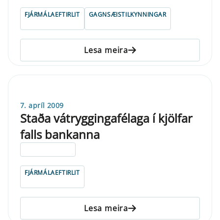
FJÁRMÁLAEFTIRLIT
GAGNSÆISTILKYNNINGAR
Lesa meira
7. apríl 2009
Staða vátryggingafélaga í kjölfar
falls bankanna
ELDRI EN 5 ÁRA
FJÁRMÁLAEFTIRLIT
Lesa meira