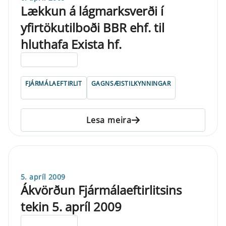
Lækkun á lágmarksverði í
yfirtökutilboði BBR ehf. til
hluthafa Exista hf.
ELDRI EN 5 ÁRA
FJÁRMÁLAEFTIRLIT
GAGNSÆISTILKYNNINGAR
Lesa meira
5. apríl 2009
Ákvörðun Fjármálaeftirlitsins
tekin 5. apríl 2009
ELDRI EN 5 ÁRA