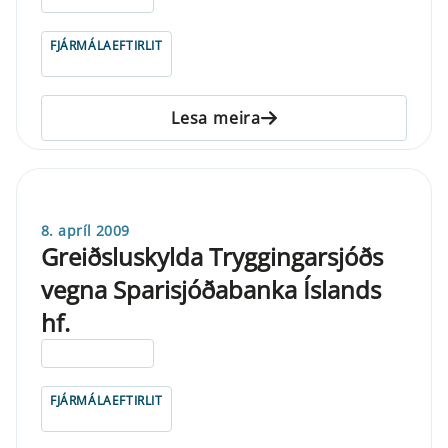
FJÁRMÁLAEFTIRLIT
Lesa meira
8. apríl 2009
Greiðsluskylda Tryggingarsjóðs
vegna Sparisjóðabanka Íslands
hf.
ELDRI EN 5 ÁRA
FJÁRMÁLAEFTIRLIT