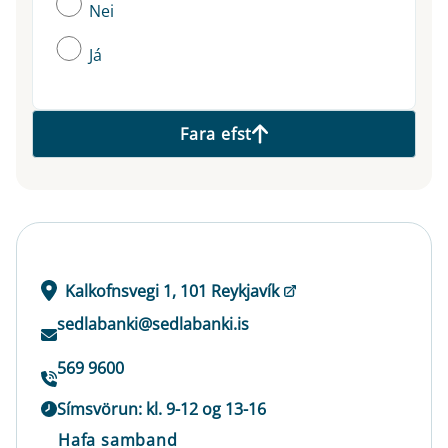
Nei
Já
Fara efst
Kalkofnsvegi 1, 101 Reykjavík
sedlabanki@sedlabanki.is
569 9600
Símsvörun: kl. 9-12 og 13-16
Hafa samband