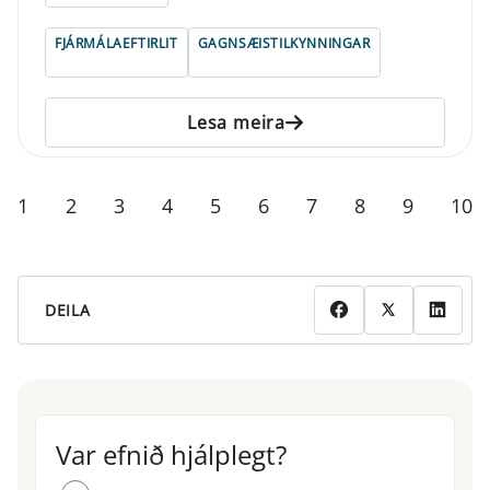
FJÁRMÁLAEFTIRLIT
GAGNSÆISTILKYNNINGAR
Lesa meira
1
2
3
4
5
6
7
8
9
10
DEILA
Var efnið hjálplegt?
Var efnið hjálplegt?