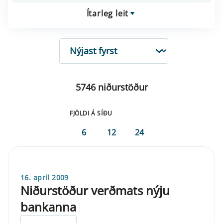
Ítarleg leit
RÖÐUN
5746 niðurstöður
FJÖLDI Á SÍÐU
6
12
24
16. apríl 2009
Niðurstöður verðmats nýju
bankanna
ELDRI EN 5 ÁRA