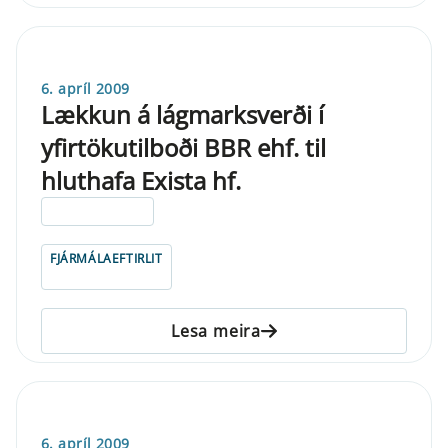
6. apríl 2009
Lækkun á lágmarksverði í
yfirtökutilboði BBR ehf. til
hluthafa Exista hf.
ELDRI EN 5 ÁRA
FJÁRMÁLAEFTIRLIT
Lesa meira
6. apríl 2009