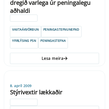
dregið varlega úr peningalegu
aðhaldi
ELDRI EN 5 ÁRA
VAXTAÁKVÖRÐUN
PENINGASTEFNUNEFND
YFIRLÝSING PSN
PENINGASTEFNA
Lesa meira
8. apríl 2009
Stýrivextir lækkaðir
ELDRI EN 5 ÁRA