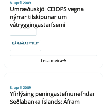
8. apríl 2009
Umræðuskjöl CEIOPS vegna
nýrrar tilskipunar um
vátryggingastarfsemi
ELDRI EN 5 ÁRA
FJÁRMÁLAEFTIRLIT
Lesa meira
8. apríl 2009
Yfirlýsing peningastefnunefndar
Seðlabanka Íslands: Áfram