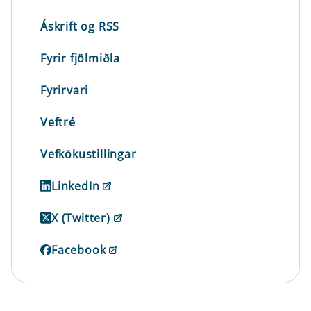
Áskrift og RSS
Fyrir fjölmiðla
Fyrirvari
Veftré
Vefkökustillingar
LinkedIn
X (Twitter)
Facebook