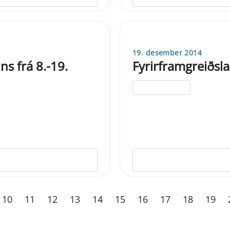
19. desember 2014
s frá 8.-19.
Fyrirframgreiðsla
ELDRI EN 5 ÁRA
10
11
12
13
14
15
16
17
18
19