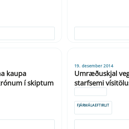
19. desember 2014
na kaupa
Umræðuskjal veg
krónum í skiptum
starfsemi vísitöl
ELDRI EN 5 ÁRA
FJÁRMÁLAEFTIRLIT