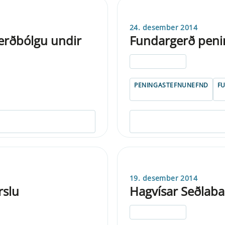
24. desember 2014
verðbólgu undir
Fundargerð peni
ELDRI EN 5 ÁRA
PENINGASTEFNUNEFND
F
19. desember 2014
rslu
Hagvísar Seðlaba
ELDRI EN 5 ÁRA