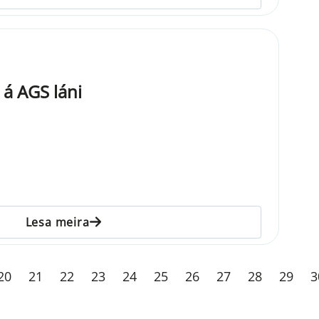
 á AGS láni
Lesa meira
20
21
22
23
24
25
26
27
28
29
3