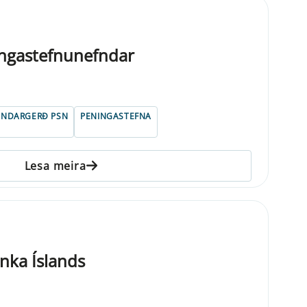
ngastefnunefndar
UNDARGERÐ PSN
PENINGASTEFNA
Lesa meira
nka Íslands