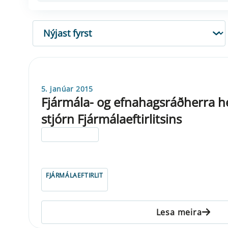
RÖÐUN
5. janúar 2015
Fjármála- og efnahagsráðherra he
stjórn Fjármálaeftirlitsins
ELDRI EN 5 ÁRA
FJÁRMÁLAEFTIRLIT
Lesa meira