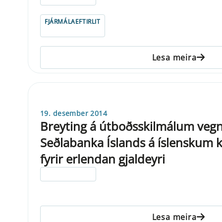
FJÁRMÁLAEFTIRLIT
Lesa meira
19. desember 2014
Breyting á útboðsskilmálum veg
Seðlabanka Íslands á íslenskum 
fyrir erlendan gjaldeyri
ELDRI EN 5 ÁRA
Lesa meira