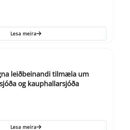
Lesa meira
na leiðbeinandi tilmæla um
usjóða og kauphallarsjóða
Lesa meira