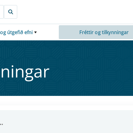
 og útgefið efni
Fréttir og tilkynningar
nn­ing­ar