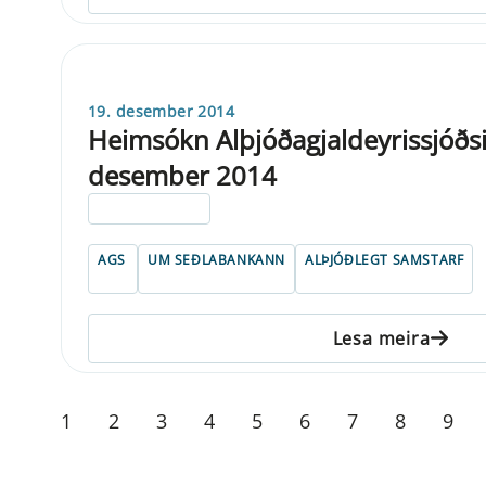
19. desember 2014
Heimsókn Alþjóðagjaldeyrissjóðsin
desember 2014
ELDRI EN 5 ÁRA
AGS
UM SEÐLABANKANN
ALÞJÓÐLEGT SAMSTARF
Lesa meira
1
2
3
4
5
6
7
8
9