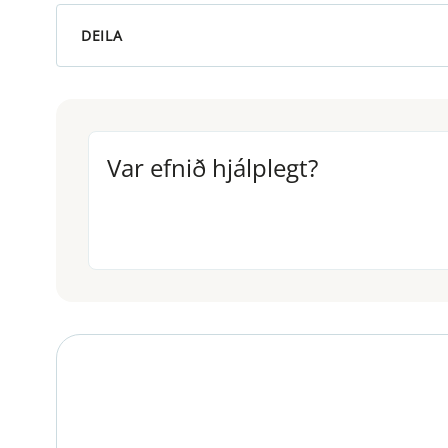
DEILA
Var efnið hjálplegt?
Var efnið hjálplegt?