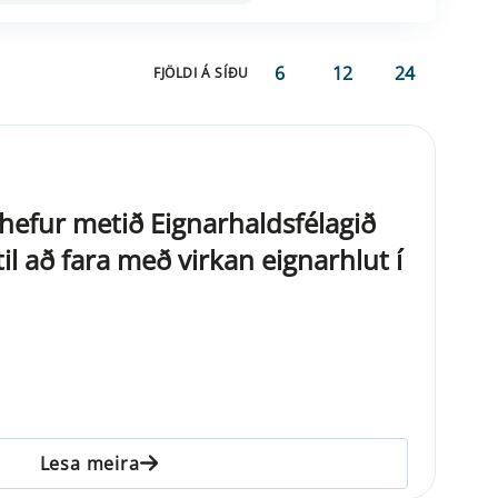
6
12
24
FJÖLDI Á SÍÐU
ð hefur metið Eignarhaldsfélagið
til að fara með virkan eignarhlut í
Lesa meira