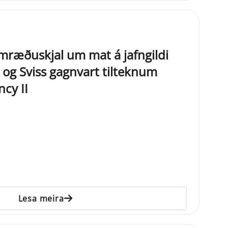
mræðuskjal um mat á jafngildi
og Sviss gagnvart tilteknum
cy II
Lesa meira