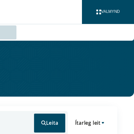
VALMYND
LOKA
Leita
Ítarleg leit