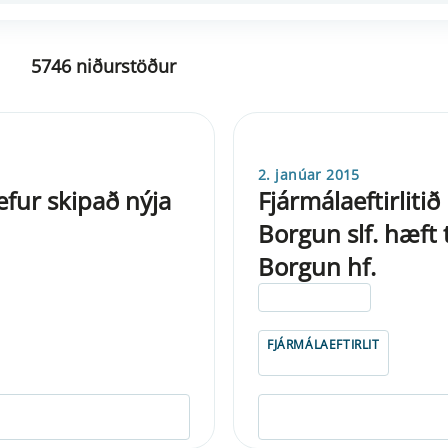
5746 niðurstöður
2. janúar 2015
fur skipað nýja
Fjármálaeftirliti
Borgun slf. hæft 
Borgun hf.
ELDRI EN 5 ÁRA
FJÁRMÁLAEFTIRLIT