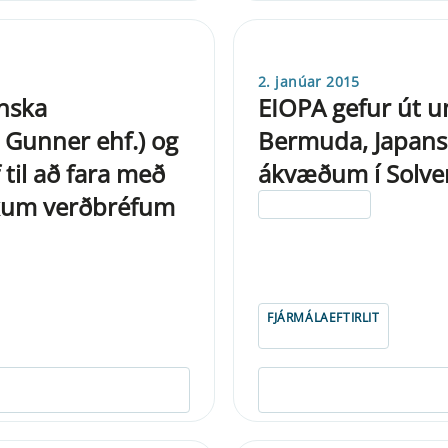
2. janúar 2015
enska
EIOPA gefur út u
r Gunner ehf.) og
Bermuda, Japans 
til að fara með
ákvæðum í Solven
nskum verðbréfum
ELDRI EN 5 ÁRA
FJÁRMÁLAEFTIRLIT