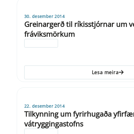
30. desember 2014
Greinargerð til ríkisstjórnar um 
fráviksmörkum
ELDRI EN 5 ÁRA
Lesa meira
22. desember 2014
Tilkynning um fyrirhugaða yfirfæ
vátryggingastofns
ELDRI EN 5 ÁRA