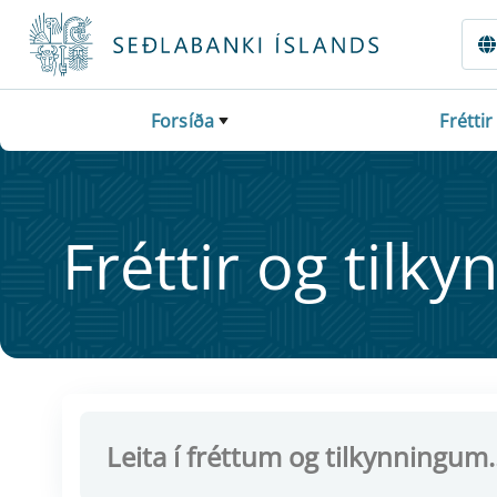
Fara beint í Meginmál
Forsíða
Fréttir
Frétt­ir og til­ky