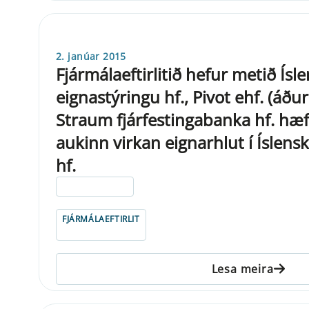
2. janúar 2015
Fjármálaeftirlitið hefur metið Ísl
eignastýringu hf., Pivot ehf. (áðu
Straum fjárfestingabanka hf. hæf 
aukinn virkan eignarhlut í Ísle
hf.
ELDRI EN 5 ÁRA
FJÁRMÁLAEFTIRLIT
Lesa meira