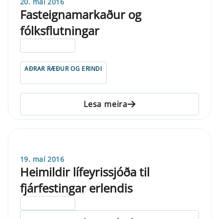
20. maí 2016
Fasteignamarkaður og
fólksflutningar
ELDRI EN 5 ÁRA
AÐRAR RÆÐUR OG ERINDI
Lesa meira
19. maí 2016
Heimildir lífeyrissjóða til
fjárfestingar erlendis
ELDRI EN 5 ÁRA