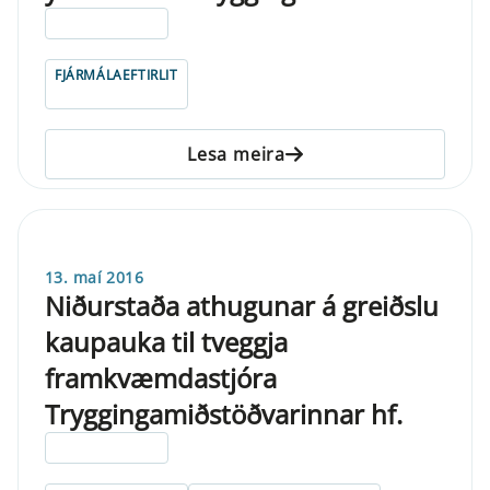
ELDRI EN 5 ÁRA
FJÁRMÁLAEFTIRLIT
Lesa meira
13. maí 2016
Niðurstaða athugunar á greiðslu
kaupauka til tveggja
framkvæmdastjóra
Tryggingamiðstöðvarinnar hf.
ELDRI EN 5 ÁRA