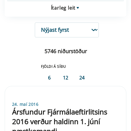
Ítarleg leit
RÖÐUN
5746 niðurstöður
FJÖLDI Á SÍÐU
6
12
24
24. maí 2016
Ársfundur Fjármálaeftirlitsins
2016 verður haldinn 1. júní