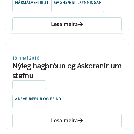
FJÁRMÁLAEFTIRLIT
GAGNSÆISTILKYNNINGAR
Lesa meira
13. maí 2016
Nýleg hagþróun og áskoranir um
stefnu
ELDRI EN 5 ÁRA
AÐRAR RÆÐUR OG ERINDI
Lesa meira