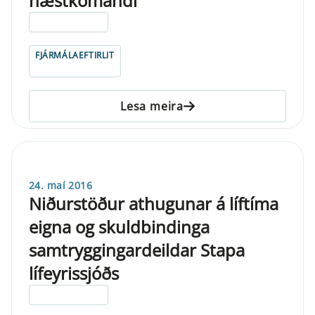
næstkomandi
ELDRI EN 5 ÁRA
FJÁRMÁLAEFTIRLIT
Lesa meira
24. maí 2016
Niðurstöður athugunar á líftíma
eigna og skuldbindinga
samtryggingardeildar Stapa
lífeyrissjóðs
ELDRI EN 5 ÁRA