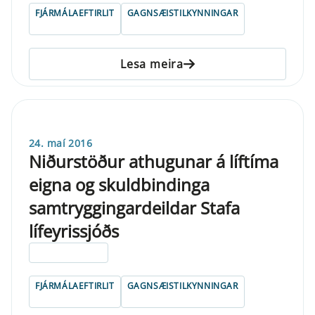
FJÁRMÁLAEFTIRLIT
GAGNSÆISTILKYNNINGAR
Lesa meira
24. maí 2016
Niðurstöður athugunar á líftíma
eigna og skuldbindinga
samtryggingardeildar Stafa
lífeyrissjóðs
ELDRI EN 5 ÁRA
FJÁRMÁLAEFTIRLIT
GAGNSÆISTILKYNNINGAR