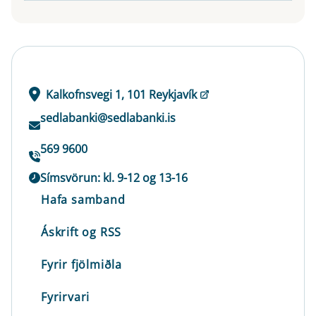
Kalkofnsvegi 1, 101 Reykjavík
sedlabanki@sedlabanki.is
569 9600
Símsvörun: kl. 9-12 og 13-16
Hafa samband
Áskrift og RSS
Fyrir fjölmiðla
Fyrirvari