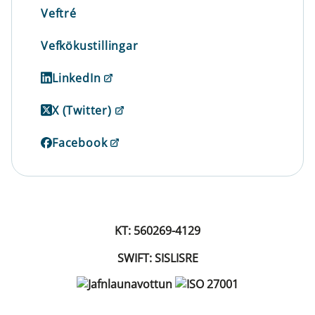
Veftré
Vefkökustillingar
LinkedIn
X (Twitter)
Facebook
KT: 560269-4129
SWIFT: SISLISRE