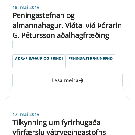
18. maí 2016
Peningastefnan og
almannahagur. Viðtal við Þórarin
G. Pétursson aðalhagfræðing
ELDRI EN 5 ÁRA
AÐRAR RÆÐUR OG ERINDI
PENINGASTEFNUNEFND
Lesa meira
17. maí 2016
Tilkynning um fyrirhugaða
yfirfærslu vátryggingastofns