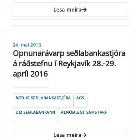
Lesa meira
24. maí 2016
Opnunarávarp seðlabankastjóra
á ráðstefnu í Reykjavík 28.-29.
apríl 2016
ELDRI EN 5 ÁRA
RÆÐUR SEÐLABANKASTJÓRA
AGS
UM SEÐLABANKANN
ALÞJÓÐLEGT SAMSTARF
Lesa meira