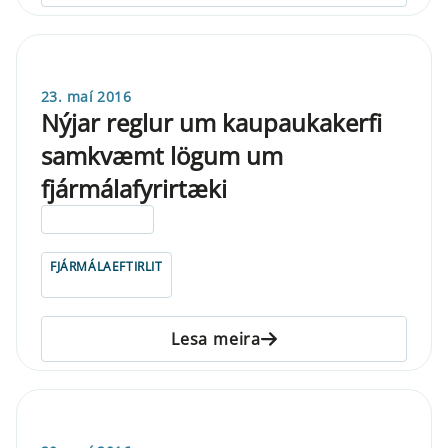
23. maí 2016
Nýjar reglur um kaupaukakerfi
samkvæmt lögum um
fjármálafyrirtæki
ELDRI EN 5 ÁRA
FJÁRMÁLAEFTIRLIT
Lesa meira