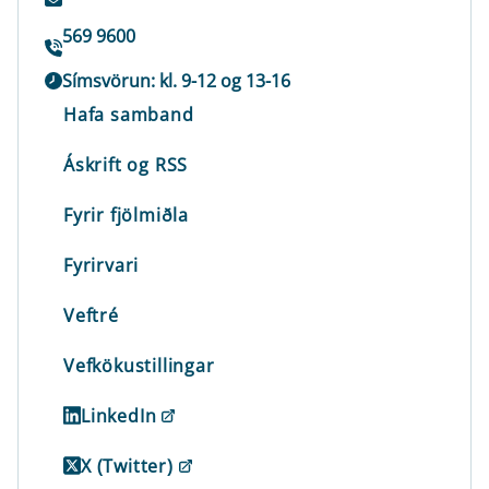
569 9600
Símsvörun: kl. 9-12 og 13-16
Hafa samband
Áskrift og RSS
Fyrir fjölmiðla
Fyrirvari
Veftré
Vefkökustillingar
LinkedIn
X (Twitter)