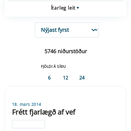
Ítarleg leit
RÖÐUN
5746 niðurstöður
FJÖLDI Á SÍÐU
6
12
24
18. mars 2014
Frétt fjarlægð af vef
ELDRI EN 5 ÁRA