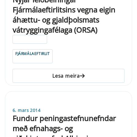
Fjármálaeftirlitsins vegna eigin
áhættu- og gjaldþolsmats
vátryggingafélaga (ORSA)
ELDRI EN 5 ÁRA
FJÁRMÁLAEFTIRLIT
Lesa meira
6. mars 2014
Fundur peningastefnunefndar
með efnahags- og