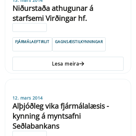
13. mars 2014
Niðurstaða athugunar á
starfsemi Virðingar hf.
ELDRI EN 5 ÁRA
FJÁRMÁLAEFTIRLIT
GAGNSÆISTILKYNNINGAR
Lesa meira
12. mars 2014
Alþjóðleg vika fjármálalæsis -
kynning á myntsafni
Seðlabankans
ELDRI EN 5 ÁRA