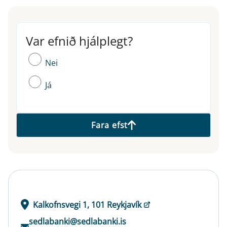
Var efnið hjálplegt?
Var efnið hjálplegt?
Nei
Já
Fara efst
Kalkofnsvegi 1, 101 Reykjavík
sedlabanki@sedlabanki.is