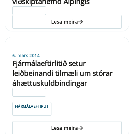
viðskiptanefnd Alþingis
ELDRI EN 5 ÁRA
Lesa meira
6. mars 2014
Fjármálaeftirlitið setur
leiðbeinandi tilmæli um stórar
áhættuskuldbindingar
ELDRI EN 5 ÁRA
FJÁRMÁLAEFTIRLIT
Lesa meira