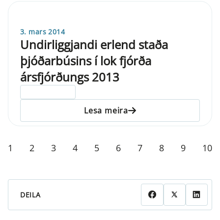
3. mars 2014
Undirliggjandi erlend staða
þjóðarbúsins í lok fjórða
ársfjórðungs 2013
ELDRI EN 5 ÁRA
Lesa meira
1
2
3
4
5
6
7
8
9
10
DEILA