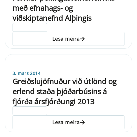
með efnahags- og
viðskiptanefnd Alþingis
ELDRI EN 5 ÁRA
Lesa meira
3. mars 2014
Greiðslujöfnuður við útlönd og
erlend staða þjóðarbúsins á
fjórða ársfjórðungi 2013
ELDRI EN 5 ÁRA
Lesa meira