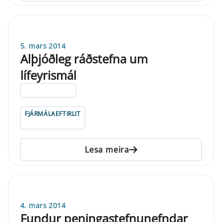
5. mars 2014
Alþjóðleg ráðstefna um
lífeyrismál
ELDRI EN 5 ÁRA
FJÁRMÁLAEFTIRLIT
Lesa meira
4. mars 2014
Fundur peningastefnunefndar