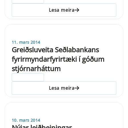
Lesa meira
11. mars 2014
Greiðsluveita Seðlabankans
fyrirmyndarfyrirtæki í góðum
stjórnarháttum
ELDRI EN 5 ÁRA
Lesa meira
10. mars 2014
Nýjar leiðbeiningar