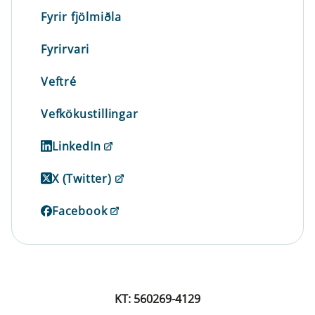
Fyrir fjölmiðla
Fyrirvari
Veftré
Vefkökustillingar
LinkedIn
X (Twitter)
Facebook
KT: 560269-4129