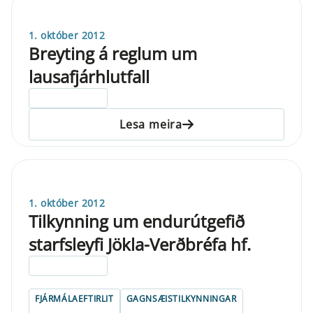
1. október 2012
Breyting á reglum um
lausafjárhlutfall
ELDRI EN 5 ÁRA
Lesa meira
1. október 2012
Tilkynning um endurútgefið
starfsleyfi Jökla-Verðbréfa hf.
ELDRI EN 5 ÁRA
FJÁRMÁLAEFTIRLIT
GAGNSÆISTILKYNNINGAR