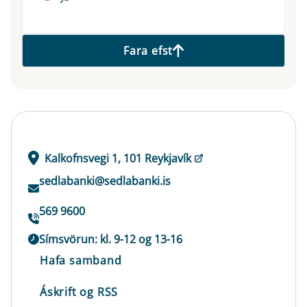
Fara efst
Kalkofnsvegi 1, 101 Reykjavík
sedlabanki@sedlabanki.is
569 9600
Símsvörun: kl. 9-12 og 13-16
Hafa samband
Áskrift og RSS