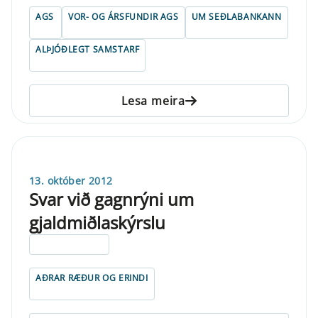
AGS
VOR- OG ÁRSFUNDIR AGS
UM SEÐLABANKANN
ALÞJÓÐLEGT SAMSTARF
Lesa meira
13. október 2012
Svar við gagnrýni um
gjaldmiðlaskýrslu
ELDRI EN 5 ÁRA
AÐRAR RÆÐUR OG ERINDI