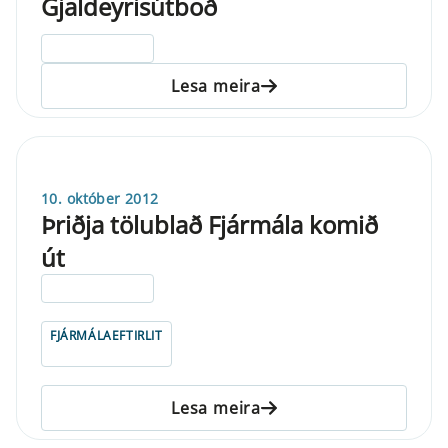
Gjaldeyrisútboð
ELDRI EN 5 ÁRA
Lesa meira
10. október 2012
Þriðja tölublað Fjármála komið
út
ELDRI EN 5 ÁRA
FJÁRMÁLAEFTIRLIT
Lesa meira