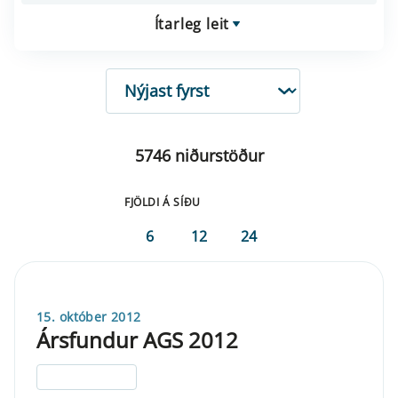
Ítarleg leit
RÖÐUN
5746 niðurstöður
FJÖLDI Á SÍÐU
6
12
24
15. október 2012
Ársfundur AGS 2012
ELDRI EN 5 ÁRA