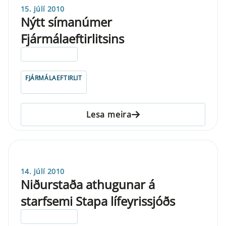
15. júlí 2010
Nýtt símanúmer
Fjármálaeftirlitsins
ELDRI EN 5 ÁRA
FJÁRMÁLAEFTIRLIT
Lesa meira
14. júlí 2010
Niðurstaða athugunar á
starfsemi Stapa lífeyrissjóðs
ELDRI EN 5 ÁRA