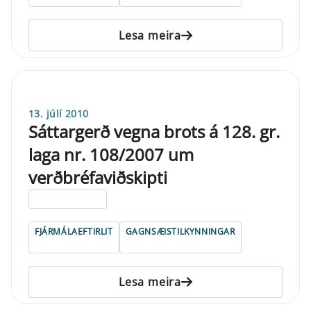
Lesa meira
13. júlí 2010
Sáttargerð vegna brots á 128. gr.
laga nr. 108/2007 um
verðbréfaviðskipti
ELDRI EN 5 ÁRA
FJÁRMÁLAEFTIRLIT
GAGNSÆISTILKYNNINGAR
Lesa meira