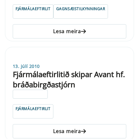
FJÁRMÁLAEFTIRLIT
GAGNSÆISTILKYNNINGAR
Lesa meira
13. júlí 2010
Fjármálaeftirlitið skipar Avant hf.
bráðabirgðastjórn
ELDRI EN 5 ÁRA
FJÁRMÁLAEFTIRLIT
Lesa meira