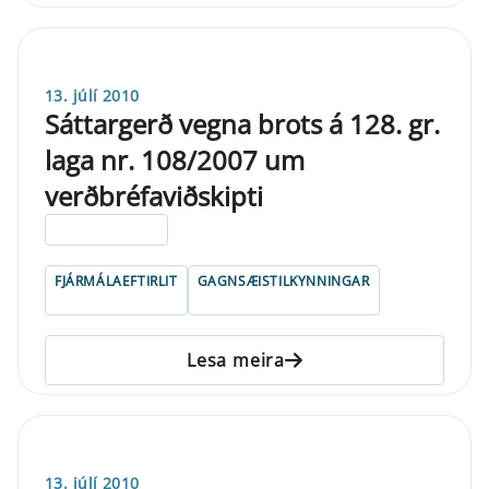
13. júlí 2010
Sáttargerð vegna brots á 128. gr.
laga nr. 108/2007 um
verðbréfaviðskipti
ELDRI EN 5 ÁRA
FJÁRMÁLAEFTIRLIT
GAGNSÆISTILKYNNINGAR
Lesa meira
13. júlí 2010