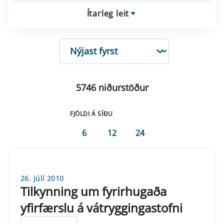
Ítarleg leit
RÖÐUN
5746 niðurstöður
FJÖLDI Á SÍÐU
6
12
24
26. júlí 2010
Tilkynning um fyrirhugaða
yfirfærslu á vátryggingastofni
ELDRI EN 5 ÁRA