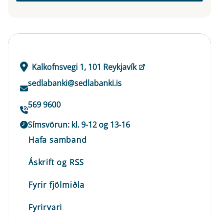
Kalkofnsvegi 1, 101 Reykjavík
sedlabanki@sedlabanki.is
569 9600
Símsvörun: kl. 9-12 og 13-16
Hafa samband
Áskrift og RSS
Fyrir fjölmiðla
Fyrirvari