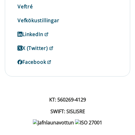
Veftré
Vefkökustillingar
LinkedIn
X (Twitter)
Facebook
KT: 560269-4129
SWIFT: SISLISRE