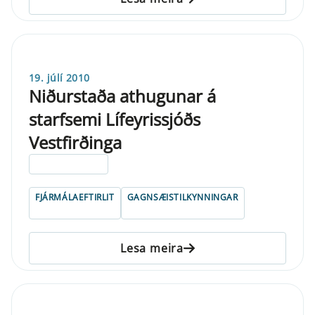
19. júlí 2010
Niðurstaða athugunar á
starfsemi Lífeyrissjóðs
Vestfirðinga
ELDRI EN 5 ÁRA
FJÁRMÁLAEFTIRLIT
GAGNSÆISTILKYNNINGAR
Lesa meira