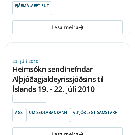
FJÁRMÁLAEFTIRLIT
Lesa meira
23. júlí 2010
Heimsókn sendinefndar
Alþjóðagjaldeyrissjóðsins til
Íslands 19. - 22. júlí 2010
ELDRI EN 5 ÁRA
AGS
UM SEÐLABANKANN
ALÞJÓÐLEGT SAMSTARF
Lesa meira