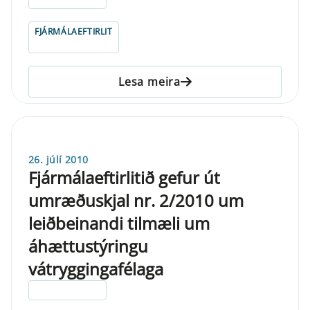
FJÁRMÁLAEFTIRLIT
Lesa meira
26. júlí 2010
Fjármálaeftirlitið gefur út
umræðuskjal nr. 2/2010 um
leiðbeinandi tilmæli um
áhættustýringu
vátryggingafélaga
ELDRI EN 5 ÁRA