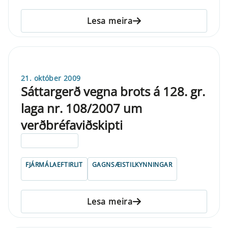
Lesa meira
21. október 2009
Sáttargerð vegna brots á 128. gr.
laga nr. 108/2007 um
verðbréfaviðskipti
ELDRI EN 5 ÁRA
FJÁRMÁLAEFTIRLIT
GAGNSÆISTILKYNNINGAR
Lesa meira