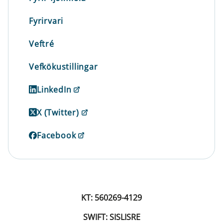
Fyrirvari
Veftré
Vefkökustillingar
LinkedIn
X (Twitter)
Facebook
KT: 560269-4129
SWIFT: SISLISRE