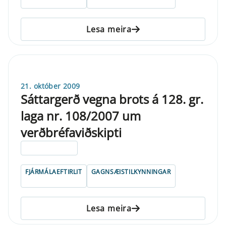
Lesa meira
21. október 2009
Sáttargerð vegna brots á 128. gr.
laga nr. 108/2007 um
verðbréfaviðskipti
ELDRI EN 5 ÁRA
FJÁRMÁLAEFTIRLIT
GAGNSÆISTILKYNNINGAR
Lesa meira