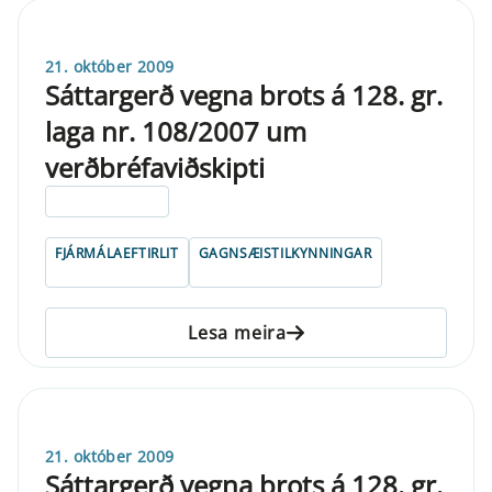
21. október 2009
Sáttargerð vegna brots á 128. gr.
laga nr. 108/2007 um
verðbréfaviðskipti
ELDRI EN 5 ÁRA
FJÁRMÁLAEFTIRLIT
GAGNSÆISTILKYNNINGAR
Lesa meira
21. október 2009
Sáttargerð vegna brots á 128. gr.