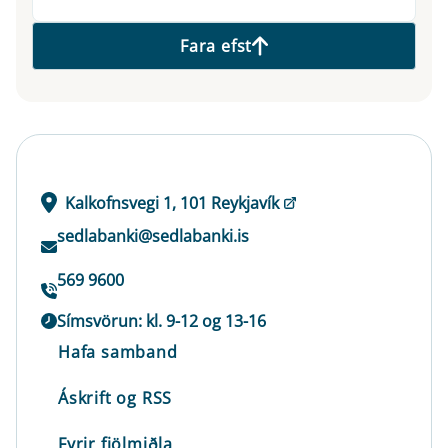
Fara efst
Kalkofnsvegi 1, 101 Reykjavík
sedlabanki@sedlabanki.is
569 9600
Símsvörun: kl. 9-12 og 13-16
Hafa samband
Áskrift og RSS
Fyrir fjölmiðla