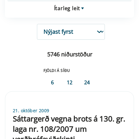
Ítarleg leit
RÖÐUN
5746 niðurstöður
FJÖLDI Á SÍÐU
6
12
24
21. október 2009
Sáttargerð vegna brots á 130. gr.
laga nr. 108/2007 um