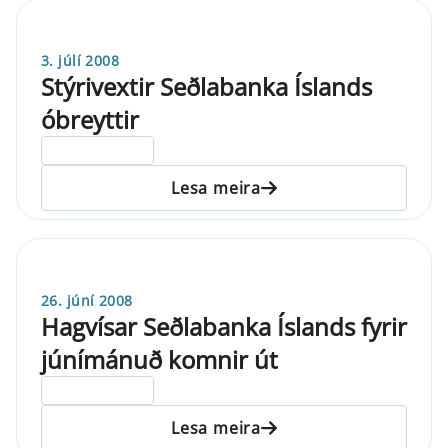
3. júlí 2008
Stýrivextir Seðlabanka Íslands
óbreyttir
ELDRI EN 5 ÁRA
Lesa meira
26. júní 2008
Hagvísar Seðlabanka Íslands fyrir
júnímánuð komnir út
ELDRI EN 5 ÁRA
Lesa meira