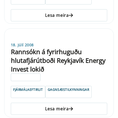
Lesa meira
18. júlí 2008
Rannsókn á fyrirhuguðu
hlutafjárútboði Reykjavík Energy
Invest lokið
ELDRI EN 5 ÁRA
FJÁRMÁLAEFTIRLIT
GAGNSÆISTILKYNNINGAR
Lesa meira