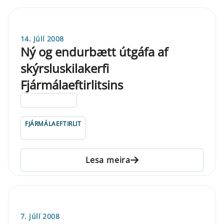
14. júlí 2008
Ný og endurbætt útgáfa af
skýrsluskilakerfi
Fjármálaeftirlitsins
ELDRI EN 5 ÁRA
FJÁRMÁLAEFTIRLIT
Lesa meira
7. júlí 2008