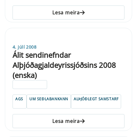
Lesa meira
4. júlí 2008
Álit sendinefndar
Alþjóðagjaldeyrissjóðsins 2008
(enska)
ELDRI EN 5 ÁRA
AGS
UM SEÐLABANKANN
ALÞJÓÐLEGT SAMSTARF
Lesa meira