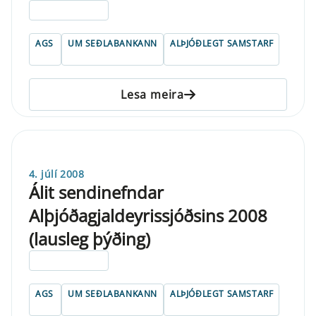
ELDRI EN 5 ÁRA
AGS
UM SEÐLABANKANN
ALÞJÓÐLEGT SAMSTARF
Lesa meira
4. júlí 2008
Álit sendinefndar
Alþjóðagjaldeyrissjóðsins 2008
(lausleg þýðing)
ELDRI EN 5 ÁRA
AGS
UM SEÐLABANKANN
ALÞJÓÐLEGT SAMSTARF