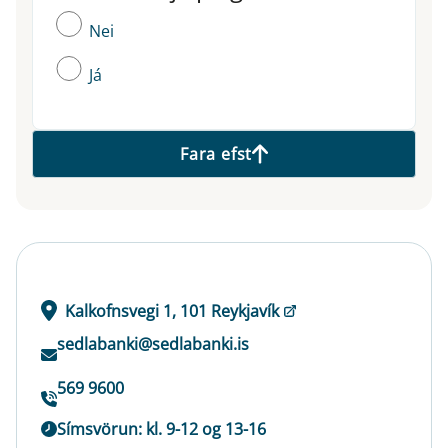
Nei
Já
Fara efst
Kalkofnsvegi 1, 101 Reykjavík
sedlabanki@sedlabanki.is
569 9600
Símsvörun: kl. 9-12 og 13-16