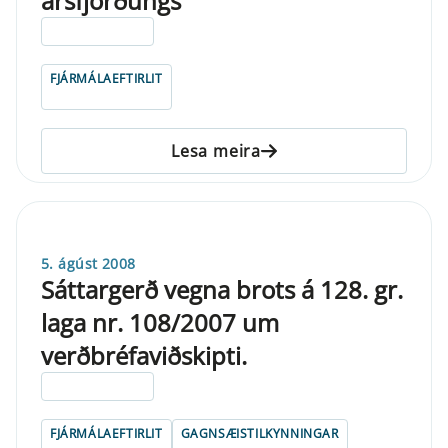
ársfjórðungs
ELDRI EN 5 ÁRA
FJÁRMÁLAEFTIRLIT
Lesa meira
5. ágúst 2008
Sáttargerð vegna brots á 128. gr.
laga nr. 108/2007 um
verðbréfaviðskipti.
ELDRI EN 5 ÁRA
FJÁRMÁLAEFTIRLIT
GAGNSÆISTILKYNNINGAR