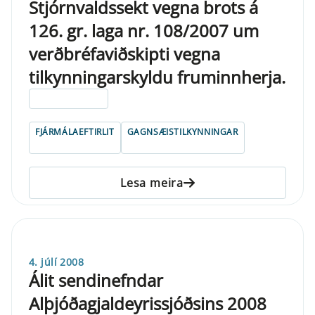
Stjórnvaldssekt vegna brots á
126. gr. laga nr. 108/2007 um
verðbréfaviðskipti vegna
tilkynningarskyldu fruminnherja.
ELDRI EN 5 ÁRA
FJÁRMÁLAEFTIRLIT
GAGNSÆISTILKYNNINGAR
Lesa meira
4. júlí 2008
Álit sendinefndar
Alþjóðagjaldeyrissjóðsins 2008