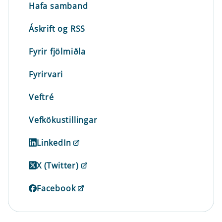
Hafa samband
Áskrift og RSS
Fyrir fjölmiðla
Fyrirvari
Veftré
Vefkökustillingar
LinkedIn
X (Twitter)
Facebook