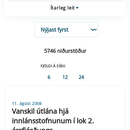
Ítarleg leit
RÖÐUN
5746 niðurstöður
FJÖLDI Á SÍÐU
6
12
24
11. ágúst 2008
Vanskil útlána hjá
innlánsstofnunum í lok 2.