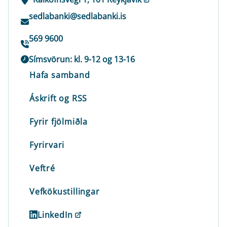
sedlabanki@sedlabanki.is
569 9600
Símsvörun: kl. 9-12 og 13-16
Hafa samband
Áskrift og RSS
Fyrir fjölmiðla
Fyrirvari
Veftré
Vefkökustillingar
LinkedIn