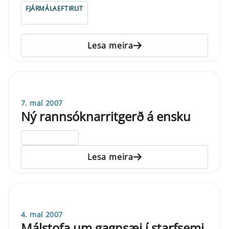
FJÁRMÁLAEFTIRLIT
Lesa meira
7. maí 2007
Ný rannsóknarritgerð á ensku
ELDRI EN 5 ÁRA
Lesa meira
4. maí 2007
Málstofa um gagnsæi í starfsemi