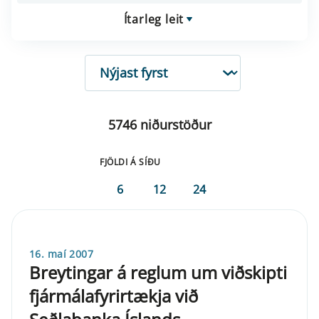
Ítarleg leit
RÖÐUN
5746 niðurstöður
FJÖLDI Á SÍÐU
6
12
24
16. maí 2007
Breytingar á reglum um viðskipti
fjármálafyrirtækja við