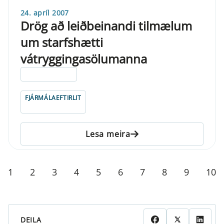
24. apríl 2007
Drög að leiðbeinandi tilmælum
um starfshætti
vátryggingasölumanna
ELDRI EN 5 ÁRA
FJÁRMÁLAEFTIRLIT
Lesa meira
1
2
3
4
5
6
7
8
9
10
DEILA