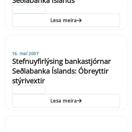
Seðlabanka Íslands
ELDRI EN 5 ÁRA
Lesa meira
16. maí 2007
Stefnuyfirlýsing bankastjórnar
Seðlabanka Íslands: Óbreyttir
stýrivextir
ELDRI EN 5 ÁRA
Lesa meira