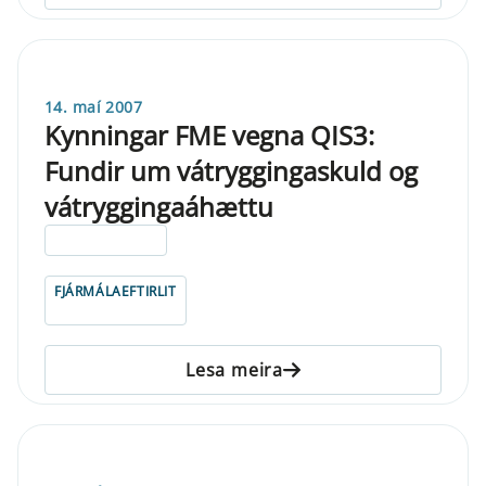
14. maí 2007
Kynningar FME vegna QIS3:
Fundir um vátryggingaskuld og
vátryggingaáhættu
ELDRI EN 5 ÁRA
FJÁRMÁLAEFTIRLIT
Lesa meira