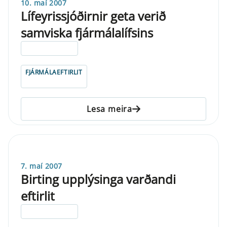
10. maí 2007
Lífeyrissjóðirnir geta verið
samviska fjármálalífsins
ELDRI EN 5 ÁRA
FJÁRMÁLAEFTIRLIT
Lesa meira
7. maí 2007
Birting upplýsinga varðandi
eftirlit
ELDRI EN 5 ÁRA