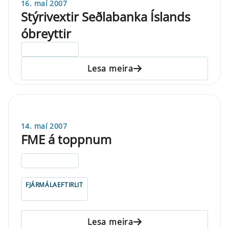
16. maí 2007
Stýrivextir Seðlabanka Íslands
óbreyttir
ELDRI EN 5 ÁRA
Lesa meira
14. maí 2007
FME á toppnum
ELDRI EN 5 ÁRA
FJÁRMÁLAEFTIRLIT
Lesa meira