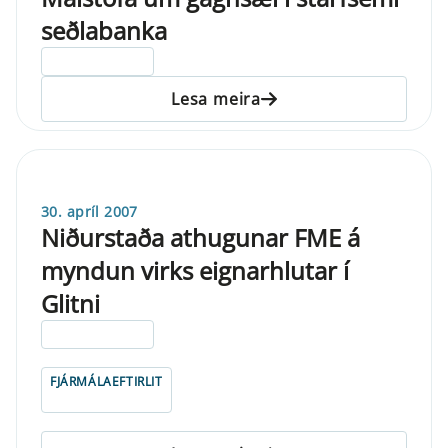
seðlabanka
ELDRI EN 5 ÁRA
Lesa meira
30. apríl 2007
Niðurstaða athugunar FME á
myndun virks eignarhlutar í
Glitni
ELDRI EN 5 ÁRA
FJÁRMÁLAEFTIRLIT