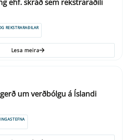
ng ehf. skráð sem rekstraraðili
 OG REKSTRARAÐILAR
Lesa meira
gerð um verðbólgu á Íslandi
NINGASTEFNA