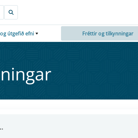
 og útgefið efni
Fréttir og tilkynningar
nn­ing­ar