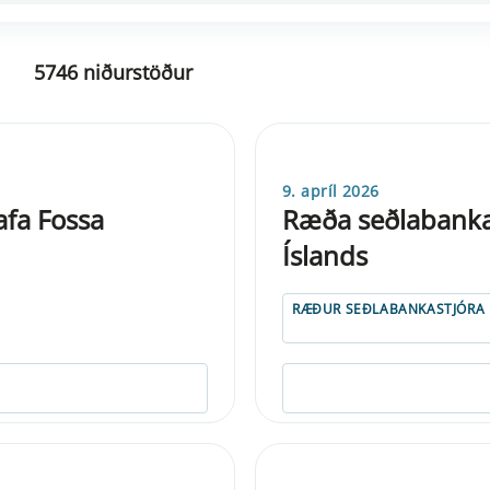
5746 niðurstöður
9. apríl 2026
afa Fossa
Ræða seðlabankas
Íslands
RÆÐUR SEÐLABANKASTJÓRA