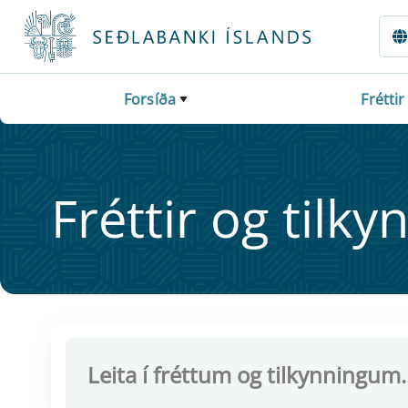
Fara beint í Meginmál
Forsíða
Fréttir
Frétt­ir og til­ky