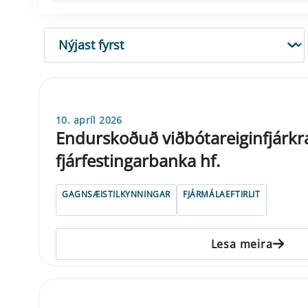
RÖÐUN
10. apríl 2026
Endurskoðuð viðbótareiginfjárkr
fjárfestingarbanka hf.
GAGNSÆISTILKYNNINGAR
FJÁRMÁLAEFTIRLIT
Lesa meira