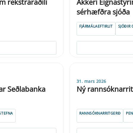
m rekstraraðili
Akkeri Eignastýri
sérhæfðra sjóða
FJÁRMÁLAEFTIRLIT
SJÓÐIR
31. mars 2026
ar Seðlabanka
Ný rannsóknarrit
STEFNA
RANNSÓKNARRITGERÐ
PE