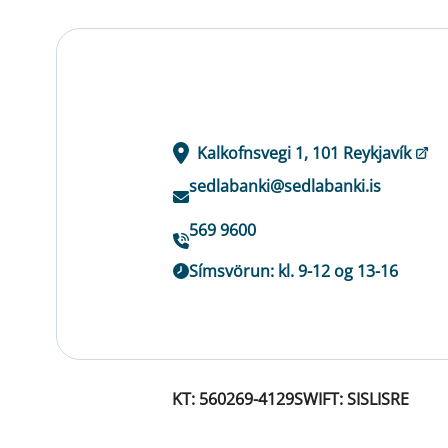
Kalkofnsvegi 1, 101 Reykjavík
sedlabanki@sedlabanki.is
569 9600
Símsvörun: kl. 9-12 og 13-16
KT: 560269-4129
SWIFT: SISLISRE