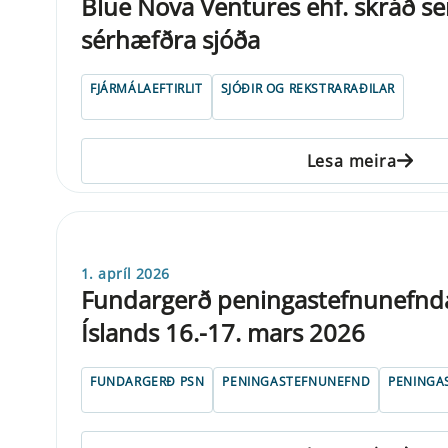
Blue Nova Ventures ehf. skráð se
sérhæfðra sjóða
FJÁRMÁLAEFTIRLIT
SJÓÐIR OG REKSTRARAÐILAR
Lesa meira
1. apríl 2026
Fundargerð peningastefnunefnd
Íslands 16.-17. mars 2026
FUNDARGERÐ PSN
PENINGASTEFNUNEFND
PENINGA