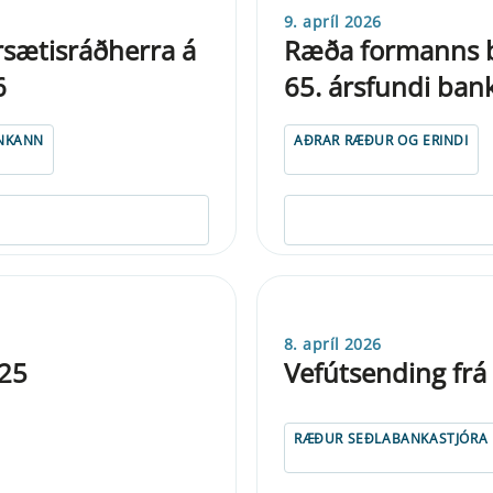
9. apríl 2026
rsætisráðherra á
Ræða formanns b
6
65. ársfundi ban
NKANN
AÐRAR RÆÐUR OG ERINDI
8. apríl 2026
025
Vefút­send­ing fr
RÆÐUR SEÐLABANKASTJÓRA