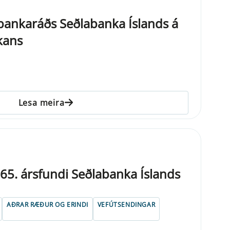
ankaráðs Seðlabanka Íslands á
kans
Lesa meira
á 65. árs­fundi Seðlabanka Íslands
AÐRAR RÆÐUR OG ERINDI
VEFÚTSENDINGAR