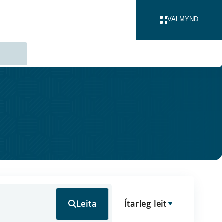
VALMYND
LOKA
Leita
Ítarleg leit