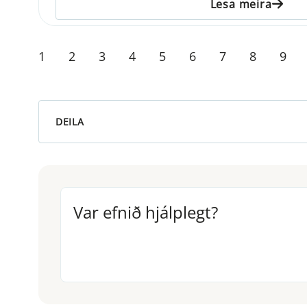
Lesa meira
1
2
3
4
5
6
7
8
9
DEILA
Var efnið hjálplegt?
Var efnið hjálplegt?