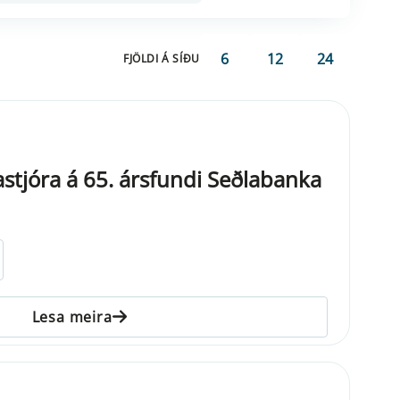
6
12
24
FJÖLDI Á SÍÐU
tjóra á 65. ársfundi Seðlabanka
Lesa meira