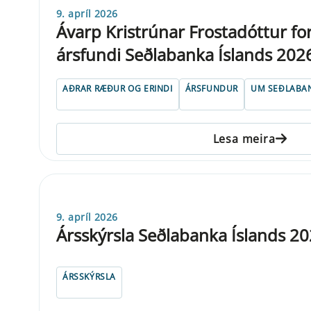
9. apríl 2026
Ávarp Kristrúnar Frostadóttur fo
ársfundi Seðlabanka Íslands 202
AÐRAR RÆÐUR OG ERINDI
ÁRSFUNDUR
UM SEÐLABA
Lesa meira
9. apríl 2026
Ársskýrsla Seðlabanka Íslands 2
ÁRSSKÝRSLA