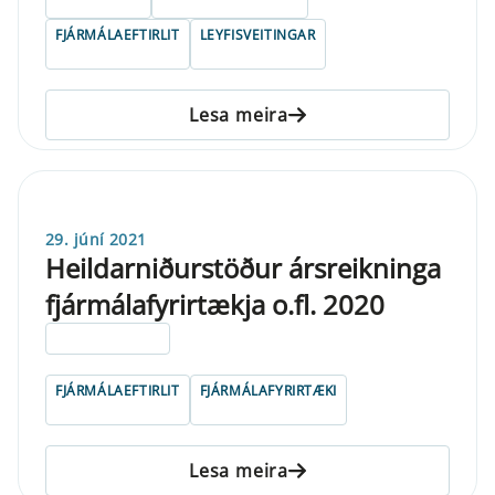
FJÁRMÁLAEFTIRLIT
LEYFISVEITINGAR
Lesa meira
29. júní 2021
Heildarniðurstöður ársreikninga
fjármálafyrirtækja o.fl. 2020
ELDRI EN 5 ÁRA
FJÁRMÁLAEFTIRLIT
FJÁRMÁLAFYRIRTÆKI
Lesa meira