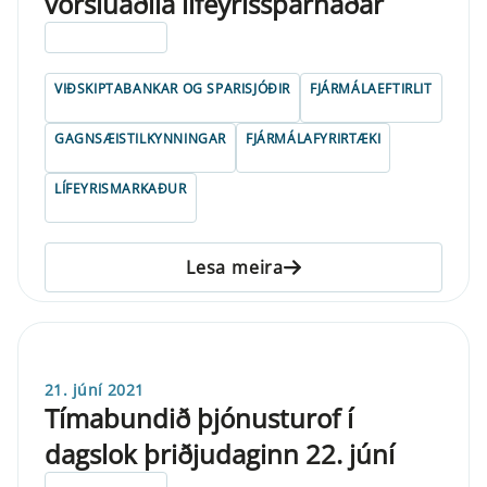
vörsluaðila lífeyrissparnaðar
ELDRI EN 5 ÁRA
VIÐSKIPTABANKAR OG SPARISJÓÐIR
FJÁRMÁLAEFTIRLIT
GAGNSÆISTILKYNNINGAR
FJÁRMÁLAFYRIRTÆKI
LÍFEYRISMARKAÐUR
Lesa meira
21. júní 2021
Tímabundið þjónusturof í
dagslok þriðjudaginn 22. júní