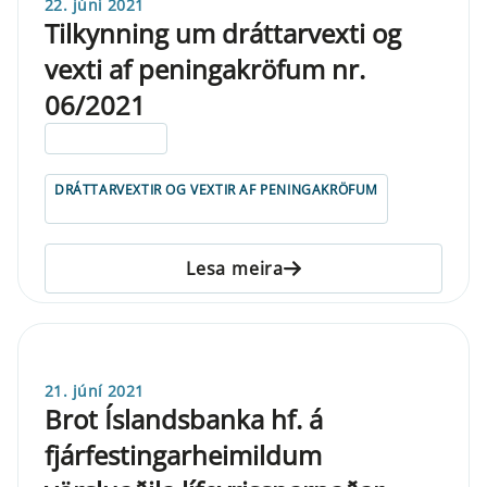
22. júní 2021
Tilkynning um dráttarvexti og
vexti af peningakröfum nr.
06/2021
ELDRI EN 5 ÁRA
DRÁTTARVEXTIR OG VEXTIR AF PENINGAKRÖFUM
Lesa meira
21. júní 2021
Brot Íslandsbanka hf. á
fjárfestingarheimildum