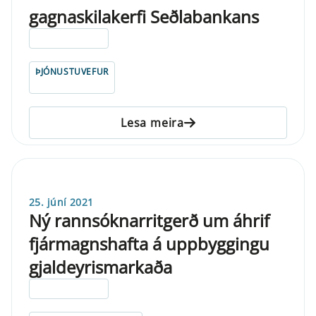
gagnaskilakerfi Seðlabankans
ELDRI EN 5 ÁRA
ÞJÓNUSTUVEFUR
Lesa meira
25. júní 2021
Ný rannsóknarritgerð um áhrif
fjármagnshafta á uppbyggingu
gjaldeyrismarkaða
ELDRI EN 5 ÁRA