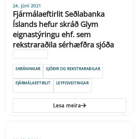
24. júní 2021
Fjármálaeftirlit Seðlabanka
Íslands hefur skráð Glym
eignastýringu ehf. sem
rekstraraðila sérhæfðra sjóða
ELDRI EN 5 ÁRA
SKRÁNINGAR
SJÓÐIR OG REKSTRARAÐILAR
FJÁRMÁLAEFTIRLIT
LEYFISVEITINGAR
Lesa meira