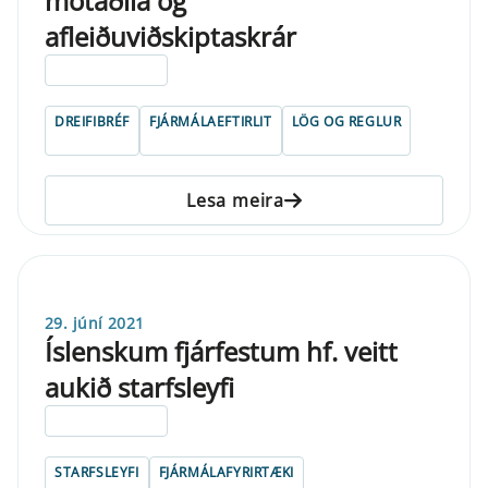
mótaðila og
afleiðuviðskiptaskrár
ELDRI EN 5 ÁRA
DREIFIBRÉF
FJÁRMÁLAEFTIRLIT
LÖG OG REGLUR
Lesa meira
29. júní 2021
Íslenskum fjárfestum hf. veitt
aukið starfsleyfi
ELDRI EN 5 ÁRA
STARFSLEYFI
FJÁRMÁLAFYRIRTÆKI