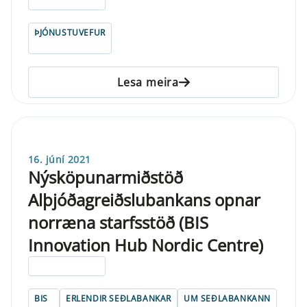
ELDRI EN 5 ÁRA
ÞJÓNUSTUVEFUR
Lesa meira
16. júní 2021
Nýsköpunarmiðstöð
Alþjóðagreiðslubankans opnar
norræna starfsstöð (BIS
Innovation Hub Nordic Centre)
ELDRI EN 5 ÁRA
BIS
ERLENDIR SEÐLABANKAR
UM SEÐLABANKANN