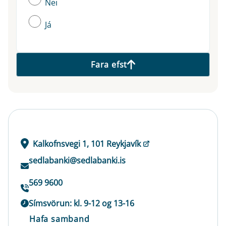
Nei
Já
Fara efst
Kalkofnsvegi 1, 101 Reykjavík
sedlabanki@sedlabanki.is
569 9600
Símsvörun: kl. 9-12 og 13-16
Hafa samband