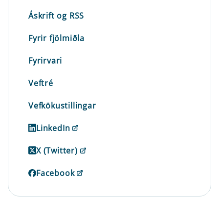
Áskrift og RSS
Fyrir fjölmiðla
Fyrirvari
Veftré
Vefkökustillingar
LinkedIn
X (Twitter)
Facebook