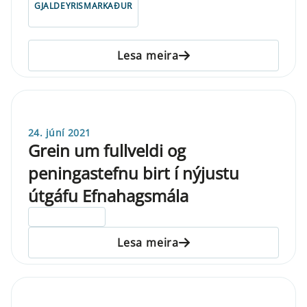
GJALDEYRISMARKAÐUR
Lesa meira
24. júní 2021
Grein um fullveldi og
peningastefnu birt í nýjustu
útgáfu Efnahagsmála
ELDRI EN 5 ÁRA
Lesa meira