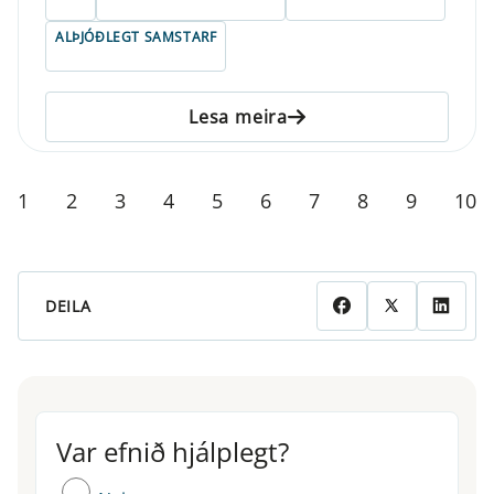
ALÞJÓÐLEGT SAMSTARF
Lesa meira
1
2
3
4
5
6
7
8
9
10
DEILA
Var efnið hjálplegt?
Var efnið hjálplegt?