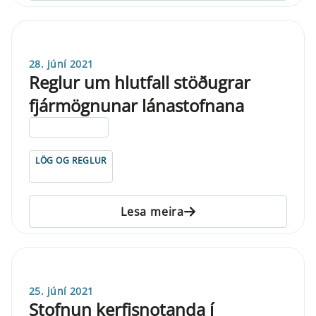
28. júní 2021
Reglur um hlutfall stöðugrar
fjármögnunar lánastofnana
ELDRI EN 5 ÁRA
LÖG OG REGLUR
Lesa meira
25. júní 2021
Stofnun kerfisnotanda í