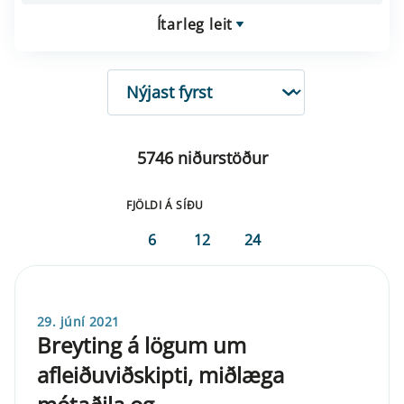
Ítarleg leit
RÖÐUN
5746 niðurstöður
FJÖLDI Á SÍÐU
6
12
24
29. júní 2021
Breyting á lögum um
afleiðuviðskipti, miðlæga