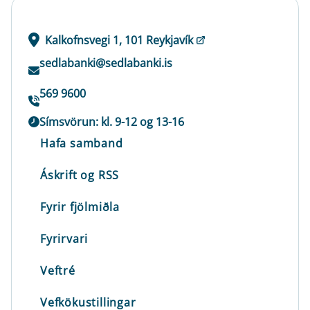
Kalkofnsvegi 1, 101 Reykjavík
sedlabanki@sedlabanki.is
569 9600
Símsvörun: kl. 9-12 og 13-16
Hafa samband
Áskrift og RSS
Fyrir fjölmiðla
Fyrirvari
Veftré
Vefkökustillingar