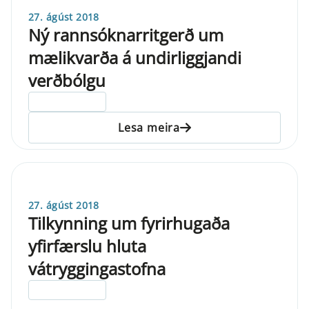
27. ágúst 2018
Ný rannsóknarritgerð um
mælikvarða á undirliggjandi
verðbólgu
ELDRI EN 5 ÁRA
Lesa meira
27. ágúst 2018
Tilkynning um fyrirhugaða
yfirfærslu hluta
vátryggingastofna
ELDRI EN 5 ÁRA