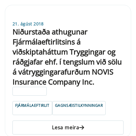
21. ágúst 2018
Niðurstaða athugunar
Fjármálaeftirlitsins á
viðskiptaháttum Tryggingar og
ráðgjafar ehf. í tengslum við sölu
á vátryggingarafurðum NOVIS
Insurance Company Inc.
ELDRI EN 5 ÁRA
FJÁRMÁLAEFTIRLIT
GAGNSÆISTILKYNNINGAR
Lesa meira