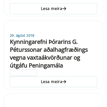
Lesa meira
29. ágúst 2018
Kynningarefni Þórarins G.
Péturssonar aðalhagfræðings
vegna vaxtaákvörðunar og
útgáfu Peningamála
ELDRI EN 5 ÁRA
Lesa meira