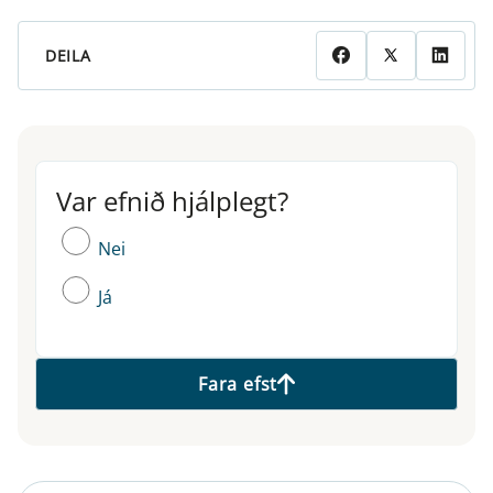
DEILA
Var efnið hjálplegt?
Var efnið hjálplegt?
Nei
Já
Fara efst