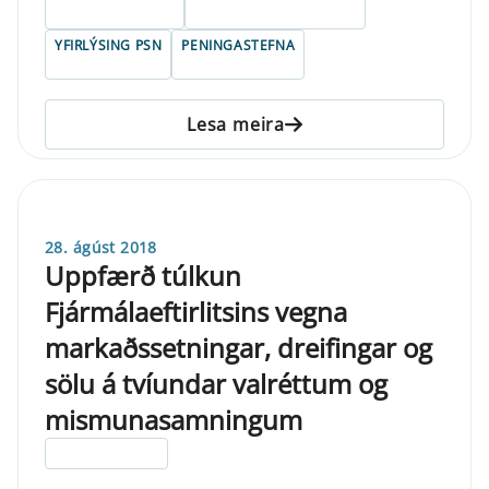
YFIRLÝSING PSN
PENINGASTEFNA
Lesa meira
28. ágúst 2018
Uppfærð túlkun
Fjármálaeftirlitsins vegna
markaðssetningar, dreifingar og
sölu á tvíundar valréttum og
mismunasamningum
ELDRI EN 5 ÁRA