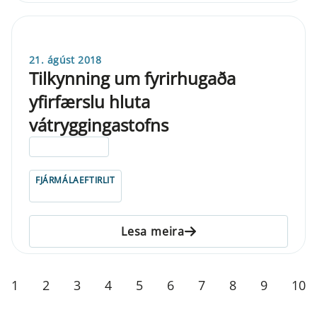
21. ágúst 2018
Tilkynning um fyrirhugaða
yfirfærslu hluta
vátryggingastofns
ELDRI EN 5 ÁRA
FJÁRMÁLAEFTIRLIT
Lesa meira
1
2
3
4
5
6
7
8
9
10