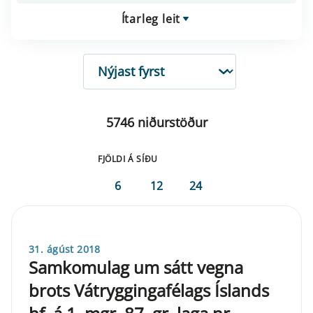
Ítarleg leit
RÖÐUN
5746 niðurstöður
FJÖLDI Á SÍÐU
6
12
24
31. ágúst 2018
Samkomulag um sátt vegna
brots Vátryggingafélags Íslands