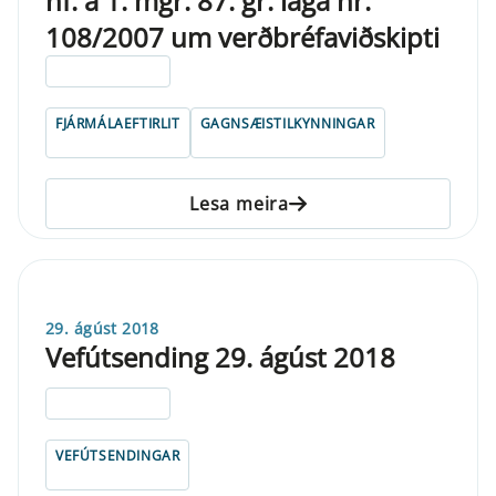
hf. á 1. mgr. 87. gr. laga nr.
108/2007 um verðbréfaviðskipti
ELDRI EN 5 ÁRA
FJÁRMÁLAEFTIRLIT
GAGNSÆISTILKYNNINGAR
Lesa meira
29. ágúst 2018
Vefútsending 29. ágúst 2018
ELDRI EN 5 ÁRA
VEFÚTSENDINGAR