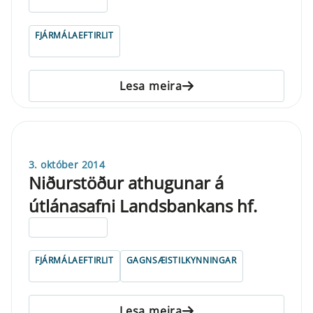
ELDRI EN 5 ÁRA
FJÁRMÁLAEFTIRLIT
Lesa meira
3. október 2014
Niðurstöður athugunar á
útlánasafni Landsbankans hf.
ELDRI EN 5 ÁRA
FJÁRMÁLAEFTIRLIT
GAGNSÆISTILKYNNINGAR
Lesa meira