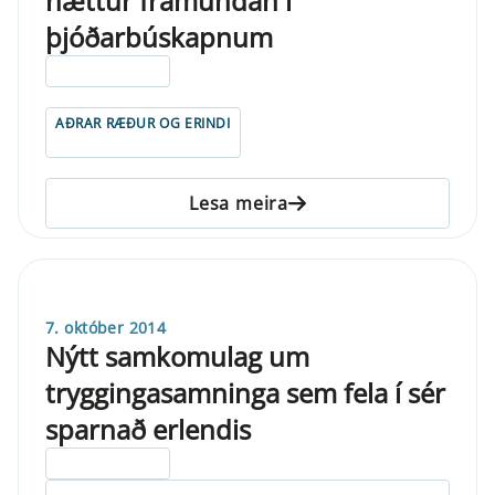
hættur framundan í
þjóðarbúskapnum
ELDRI EN 5 ÁRA
AÐRAR RÆÐUR OG ERINDI
Lesa meira
7. október 2014
Nýtt samkomulag um
tryggingasamninga sem fela í sér
sparnað erlendis
ELDRI EN 5 ÁRA