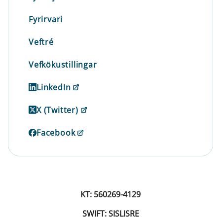
Fyrirvari
Veftré
Vefkökustillingar
LinkedIn
X (Twitter)
Facebook
KT: 560269-4129
SWIFT: SISLISRE