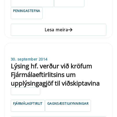
PENINGASTEFNA
Lesa meira
30. september 2014
Lýsing hf. verður við kröfum
Fjármálaeftirlitsins um
upplýsingagjöf til viðskiptavina
ELDRI EN 5 ÁRA
FJÁRMÁLAEFTIRLIT
GAGNSÆISTILKYNNINGAR