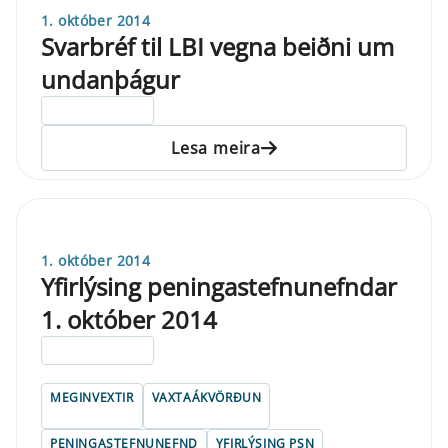
1. október 2014
Svarbréf til LBI vegna beiðni um
undanþágur
ELDRI EN 5 ÁRA
Lesa meira
1. október 2014
Yfirlýsing peningastefnunefndar
1. október 2014
ELDRI EN 5 ÁRA
MEGINVEXTIR
VAXTAÁKVÖRÐUN
PENINGASTEFNUNEFND
YFIRLÝSING PSN