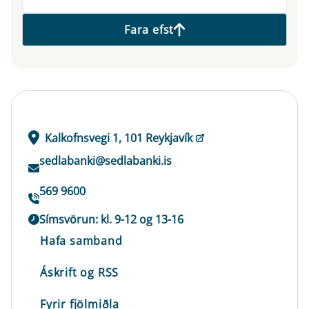
Fara efst
Kalkofnsvegi 1, 101 Reykjavík
sedlabanki@sedlabanki.is
569 9600
Símsvörun: kl. 9-12 og 13-16
Hafa samband
Áskrift og RSS
Fyrir fjölmiðla