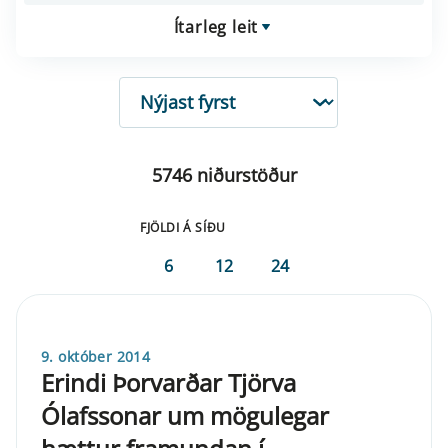
Ítarleg leit
RÖÐUN
5746 niðurstöður
FJÖLDI Á SÍÐU
6
12
24
9. október 2014
Erindi Þorvarðar Tjörva
Ólafssonar um mögulegar