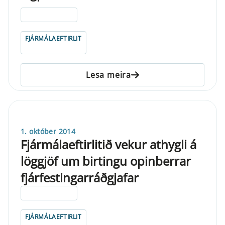
ELDRI EN 5 ÁRA
FJÁRMÁLAEFTIRLIT
Lesa meira
1. október 2014
Fjármálaeftirlitið vekur athygli á
löggjöf um birtingu opinberrar
fjárfestingarráðgjafar
ELDRI EN 5 ÁRA
FJÁRMÁLAEFTIRLIT