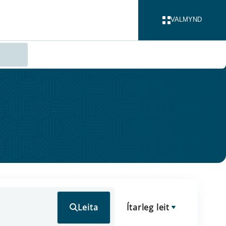
VALMYND
LOKA
Leita
Ítarleg leit