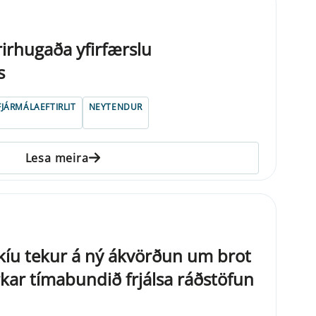
rirhugaða yfirfærslu
s
FJÁRMÁLAEFTIRLIT
NEYTENDUR
Lesa meira
kíu tekur á ný ákvörðun um brot
ar tímabundið frjálsa ráðstöfun