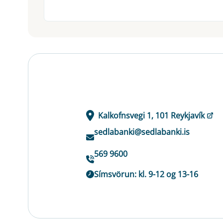
Kalkofnsvegi 1, 101 Reykjavík
sedlabanki@sedlabanki.is
569 9600
Símsvörun: kl. 9-12 og 13-16