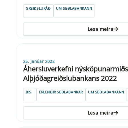
GREIÐSLURÁÐ
UM SEÐLABANKANN
Lesa meira
25. janúar 2022
Áhersluverkefni nýsköpunarmið
Alþjóðagreiðslubankans 2022
BIS
ERLENDIR SEÐLABANKAR
UM SEÐLABANKANN
Lesa meira