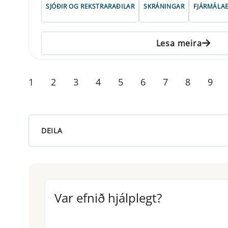
SJÓÐIR OG REKSTRARAÐILAR
SKRÁNINGAR
FJÁRMÁLAE
Lesa meira
1
2
3
4
5
6
7
8
9
DEILA
Var efnið hjálplegt?
Var efnið hjálplegt?