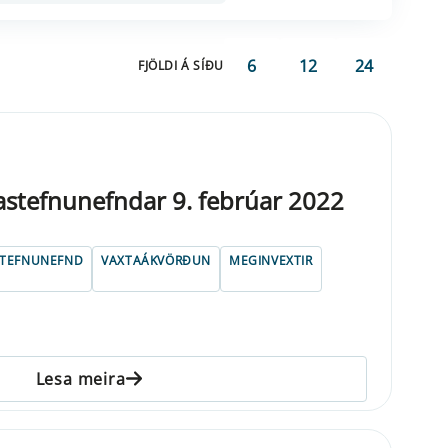
6
12
24
FJÖLDI Á SÍÐU
gastefnunefndar 9. febrúar 2022
STEFNUNEFND
VAXTAÁKVÖRÐUN
MEGINVEXTIR
Lesa meira