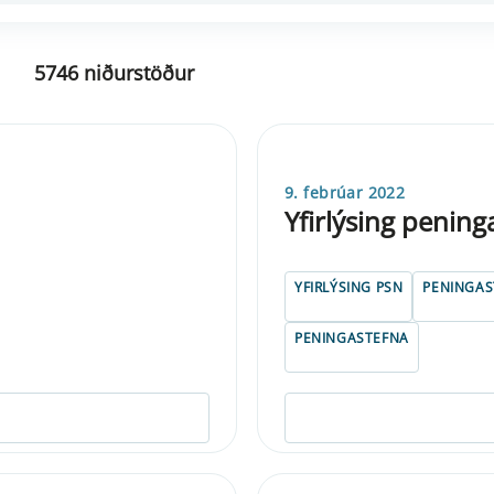
5746 niðurstöður
9. febrúar 2022
Yfirlýsing penin
YFIRLÝSING PSN
PENINGA
PENINGASTEFNA