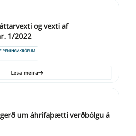
ttarvexti og vexti af
r. 1/2022
AF PENINGAKRÖFUM
Lesa meira
gerð um áhrifaþætti verðbólgu á