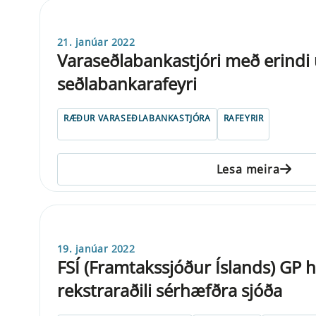
21. janúar 2022
Varaseðlabankastjóri með erindi
seðlabankarafeyri
RÆÐUR VARASEÐLABANKASTJÓRA
RAFEYRIR
Lesa meira
19. janúar 2022
FSÍ (Framtakssjóður Íslands) GP h
rekstraraðili sérhæfðra sjóða