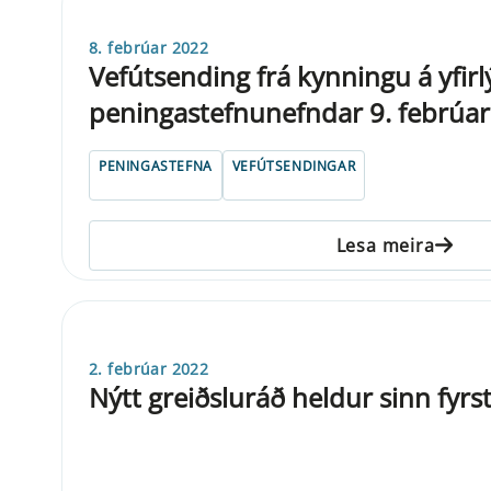
8. febrúar 2022
Vefútsending frá kynningu á yfirl
peningastefnunefndar 9. febrúa
PENINGASTEFNA
VEFÚTSENDINGAR
Lesa meira
2. febrúar 2022
Nýtt greiðsluráð heldur sinn fyrs