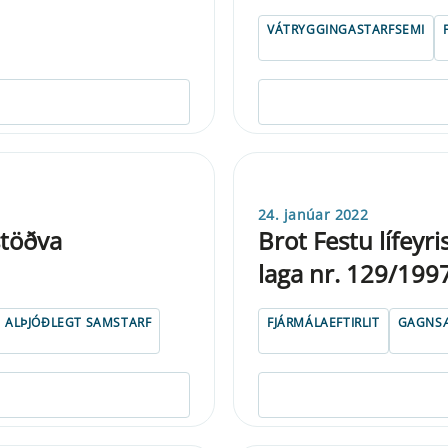
VÁTRYGGINGASTARFSEMI
24. janúar 2022
stöðva
Brot Festu lífeyri
laga nr. 129/199
ALÞJÓÐLEGT SAMSTARF
FJÁRMÁLAEFTIRLIT
GAGNSÆ