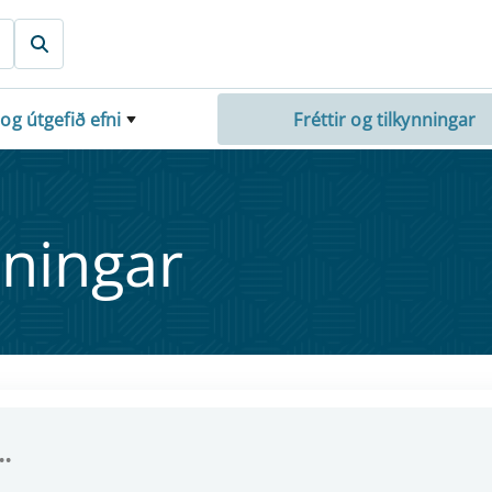
 og útgefið efni
Fréttir og tilkynningar
nn­ing­ar