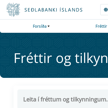
Fara beint í Meginmál
Forsíða
Fréttir
Frétt­ir og til­ky