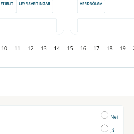
FTIRLIT
LEYFISVEITINGAR
VERÐBÓLGA
10
11
12
13
14
15
16
17
18
19
Nei
Já