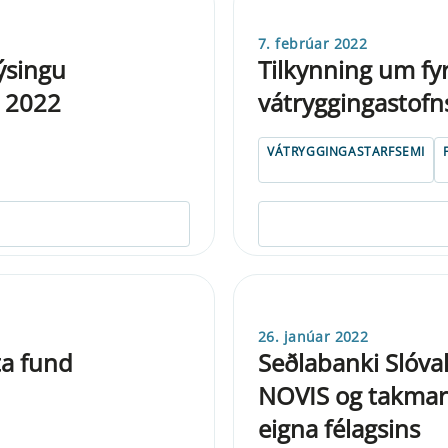
7. febrúar 2022
ýsingu
Tilkynning um fy
r 2022
vátryggingastofn
VÁTRYGGINGASTARFSEMI
26. janúar 2022
ta fund
Seðlabanki Slóva
NOVIS og takmark
eigna félagsins