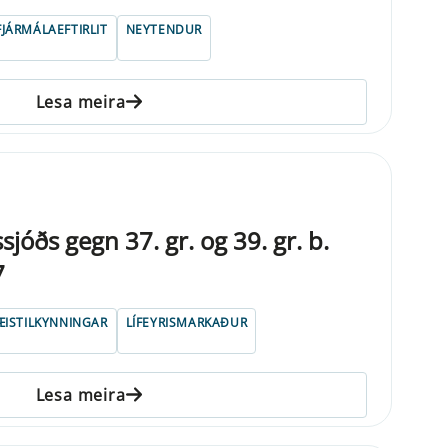
FJÁRMÁLAEFTIRLIT
NEYTENDUR
Lesa meira
ssjóðs gegn 37. gr. og 39. gr. b.
7
ISTILKYNNINGAR
LÍFEYRISMARKAÐUR
Lesa meira