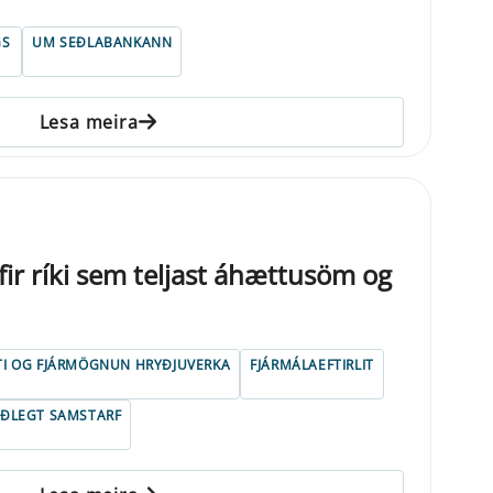
GS
UM SEÐLABANKANN
Lesa meira
fir ríki sem teljast áhættusöm og
TI OG FJÁRMÖGNUN HRYÐJUVERKA
FJÁRMÁLAEFTIRLIT
ÓÐLEGT SAMSTARF