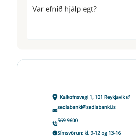
Var efnið hjálplegt?
Var efnið hjálplegt?
Kalkofnsvegi 1, 101 Reykjavík
sedlabanki@sedlabanki.is
569 9600
Símsvörun: kl. 9-12 og 13-16