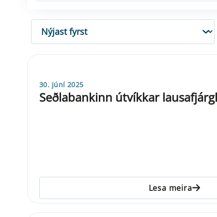
RÖÐUN
30. júní 2025
Seðlabankinn útvíkkar lausafjár
Lesa meira