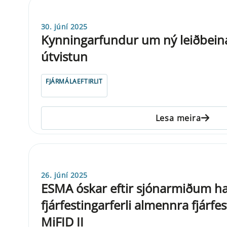
30. júní 2025
Kynningarfundur um ný leiðbein
útvistun
FJÁRMÁLAEFTIRLIT
Lesa meira
26. júní 2025
ESMA óskar eftir sjónarmiðum h
fjárfestingarferli almennra fjár
MiFID II