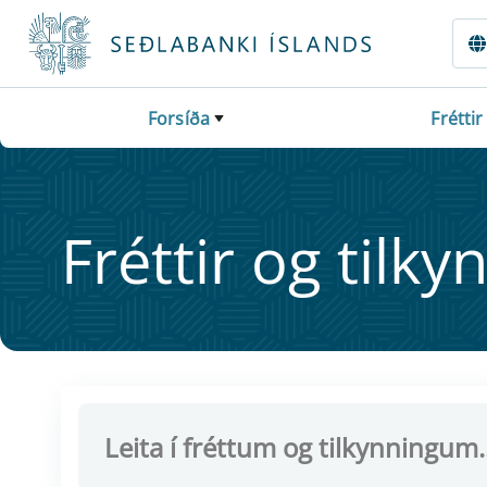
Fara beint í Meginmál
Forsíða
Fréttir
Frétt­ir og til­ky