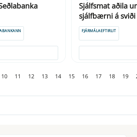
 Seðlabanka
Sjálfsmat aðila 
sjálfbærni á svið
LABANKANN
FJÁRMÁLAEFTIRLIT
10
11
12
13
14
15
16
17
18
19