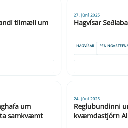
27. júní 2025
andi tilmæli um
Hagvísar Seðlaba
HAGVÍSAR
PENINGASTEFN
24. júní 2025
aghafa um
Reglu­bund­inni u
festa samkvæmt
kvæmda­stjórn Alþj