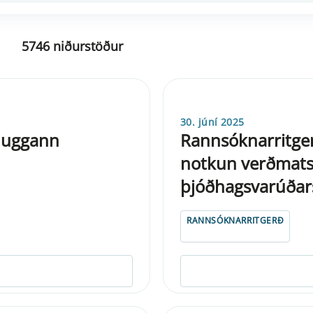
5746 niðurstöður
30. júní 2025
gluggann
Rannsóknarritge
notkun verðmats
þjóðhagsvarúðar
RANNSÓKNARRITGERÐ