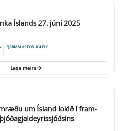
nka Íslands 27. júní 2025
A
FJÁRMÁLASTÖÐUGLEIKI
Lesa meira
m­ræðu um Ísland lokið í fra­m­
óðagjal­dey­ris­sjóðsins