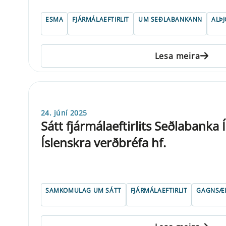
ESMA
FJÁRMÁLAEFTIRLIT
UM SEÐLABANKANN
ALÞ
Lesa meira
24. júní 2025
Sátt fjármálaeftirlits Seðlabanka 
Íslenskra verðbréfa hf.
SAMKOMULAG UM SÁTT
FJÁRMÁLAEFTIRLIT
GAGNSÆI