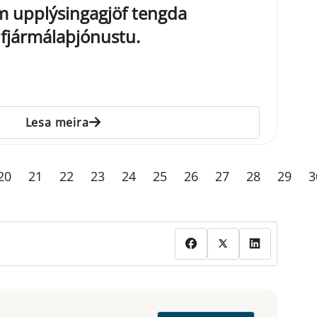
um upplýsingagjöf tengda
i fjármálaþjónustu.
Lesa meira
20
21
22
23
24
25
26
27
28
29
3