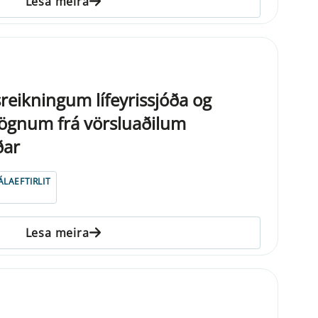
Lesa meira
reikningum lífeyrissjóða og
gnum frá vörsluaðilum
ðar
ÁLAEFTIRLIT
Lesa meira