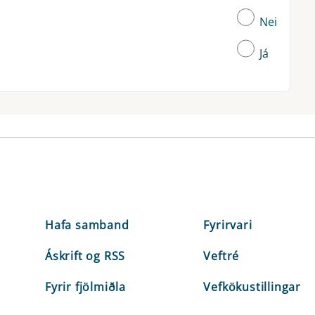
Nei
Já
Hafa samband
Fyrirvari
Áskrift og RSS
Veftré
Fyrir fjölmiðla
Vefkökustillingar