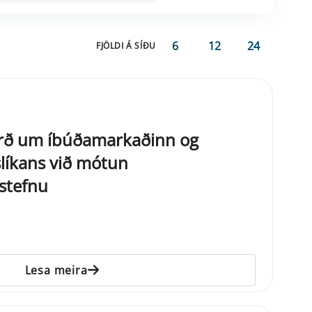
6
12
24
FJÖLDI Á SÍÐU
rð um íbúðamarkaðinn og
líkans við mótun
stefnu
Lesa meira