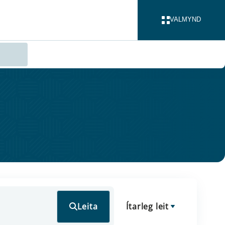
VALMYND
LOKA
Leita
Ítarleg leit