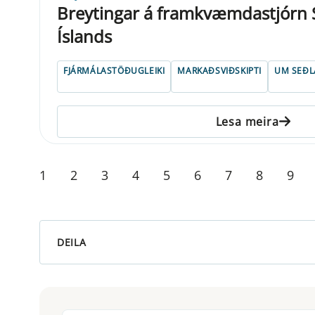
Breytingar á framkvæmdastjórn
Íslands
FJÁRMÁLASTÖÐUGLEIKI
MARKAÐSVIÐSKIPTI
UM SEÐ
Lesa meira
1
2
3
4
5
6
7
8
9
DEILA