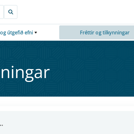
 og útgefið efni
Fréttir og tilkynningar
nn­ing­ar