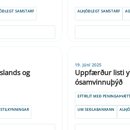
JÓÐLEGT SAMSTARF
ALÞJÓÐLEGT SAMSTARF
A
19. júní 2025
Íslands og
Uppfærður listi y
ósamvinnuþýð
EFTIRLIT MEÐ PENINGAÞVÆT
STILKYNNINGAR
UM SEÐLABANKANN
ALÞJ