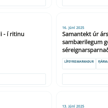
16. júní 2025
- í ritinu
Samantekt úr árs
sambærilegum gö
séreignarsparna
LÍFEYRISMARKAÐUR
FJÁRM
13. júní 2025