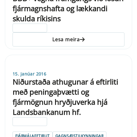
fjármagnshafta og lækkandi
skulda ríkisins
ELDRI EN 5 ÁRA
Lesa meira
15. janúar 2016
Niðurstaða athugunar á eftirliti
með peningaþvætti og
fjármögnun hryðjuverka hjá
Landsbankanum hf.
ELDRI EN 5 ÁRA
FJÁRMÁLAEFTIRLIT
GAGNSÆISTILKYNNINGAR