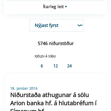
Ítarleg leit
RÖÐUN
5746 niðurstöður
FJÖLDI Á SÍÐU
6
12
24
18. janúar 2016
Niðurstaða athugunar á sölu
Arion banka hf. á hlutabréfum í