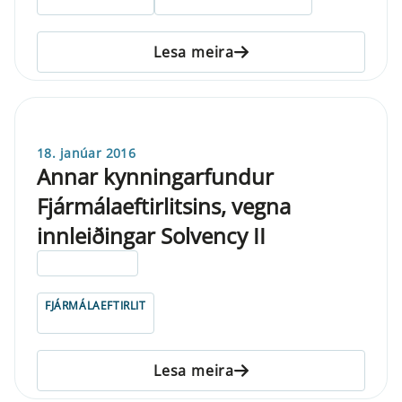
Lesa meira
18. janúar 2016
Annar kynningarfundur
Fjármálaeftirlitsins, vegna
innleiðingar Solvency II
ELDRI EN 5 ÁRA
FJÁRMÁLAEFTIRLIT
Lesa meira