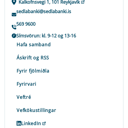
Kalkofnsvegi 1, 101 Reykjavík
sedlabanki@sedlabanki.is
569 9600
Símsvörun: kl. 9-12 og 13-16
Hafa samband
Áskrift og RSS
Fyrir fjölmiðla
Fyrirvari
Veftré
Vefkökustillingar
LinkedIn