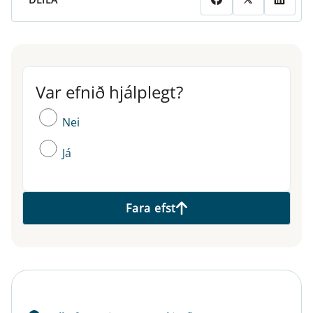
Var efnið hjálplegt?
Var efnið hjálplegt?
Nei
Já
Fara efst