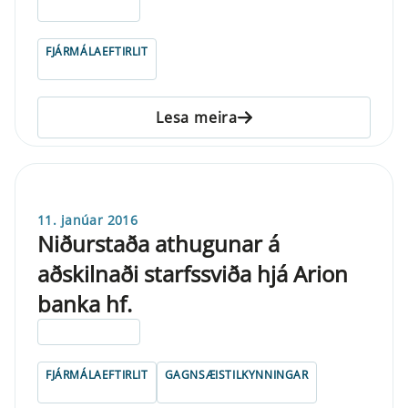
ELDRI EN 5 ÁRA
FJÁRMÁLAEFTIRLIT
Lesa meira
11. janúar 2016
Niðurstaða athugunar á
aðskilnaði starfssviða hjá Arion
banka hf.
ELDRI EN 5 ÁRA
FJÁRMÁLAEFTIRLIT
GAGNSÆISTILKYNNINGAR