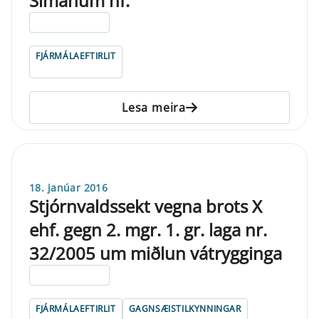
Símanum hf.
ELDRI EN 5 ÁRA
FJÁRMÁLAEFTIRLIT
Lesa meira
18. janúar 2016
Stjórnvaldssekt vegna brots X
ehf. gegn 2. mgr. 1. gr. laga nr.
32/2005 um miðlun vátrygginga
ELDRI EN 5 ÁRA
FJÁRMÁLAEFTIRLIT
GAGNSÆISTILKYNNINGAR