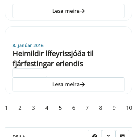
Lesa meira
8. janúar 2016
Heimildir lífeyrissjóða til
fjárfestingar erlendis
ELDRI EN 5 ÁRA
Lesa meira
1
2
3
4
5
6
7
8
9
10
DEILA