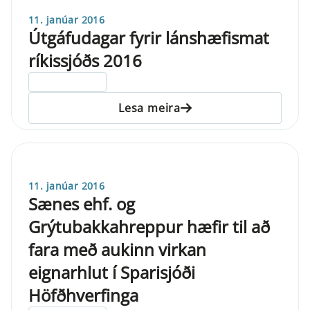
11. janúar 2016
Útgáfudagar fyrir lánshæfismat
ríkissjóðs 2016
ELDRI EN 5 ÁRA
Lesa meira
11. janúar 2016
Sænes ehf. og
Grýtubakkahreppur hæfir til að
fara með aukinn virkan
eignarhlut í Sparisjóði
Höfðhverfinga