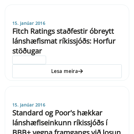
15. janúar 2016
Fitch Ratings staðfestir óbreytt
lánshæfismat ríkissjóðs: Horfur
stöðugar
ELDRI EN 5 ÁRA
Lesa meira
15. janúar 2016
Standard og Poor's hækkar
lánshæfiseinkunn ríkissjóðs í
BBB+ vegna framgangs við losun