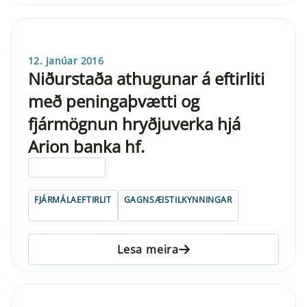
12. janúar 2016
Niðurstaða athugunar á eftirliti
með peningaþvætti og
fjármögnun hryðjuverka hjá
Arion banka hf.
ELDRI EN 5 ÁRA
FJÁRMÁLAEFTIRLIT
GAGNSÆISTILKYNNINGAR
Lesa meira