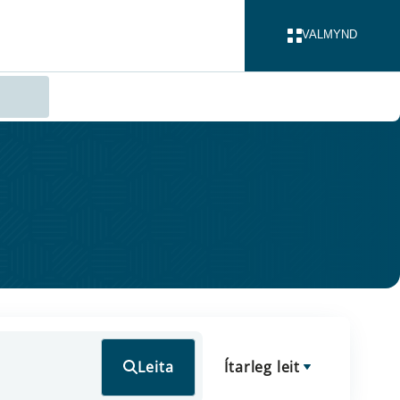
VALMYND
LOKA
Leita
Ítarleg leit