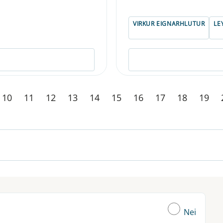
VIRKUR EIGNARHLUTUR
LE
10
11
12
13
14
15
16
17
18
19
Nei