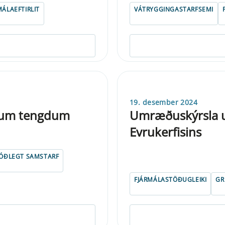
MÁLAEFTIRLIT
VÁTRYGGINGASTARFSEMI
19. desember 2024
tum tengdum
Umræðuskýrsla 
Evrukerfisins
JÓÐLEGT SAMSTARF
FJÁRMÁLASTÖÐUGLEIKI
GR