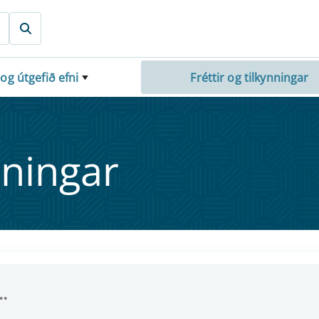
 og útgefið efni
Fréttir og tilkynningar
nn­ing­ar