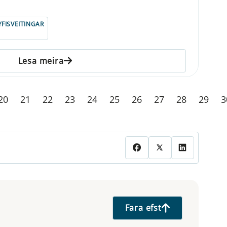
YFISVEITINGAR
Lesa meira
20
21
22
23
24
25
26
27
28
29
3
Fara efst