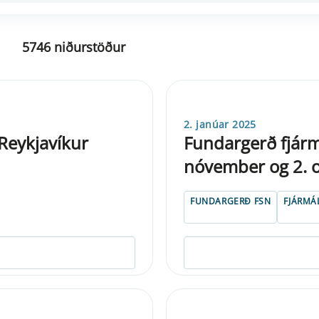
5746 niðurstöður
2. janúar 2025
 Reykjavíkur
Fundargerð fjárm
nóvember og 2. o
FUNDARGERÐ FSN
FJÁRMÁ