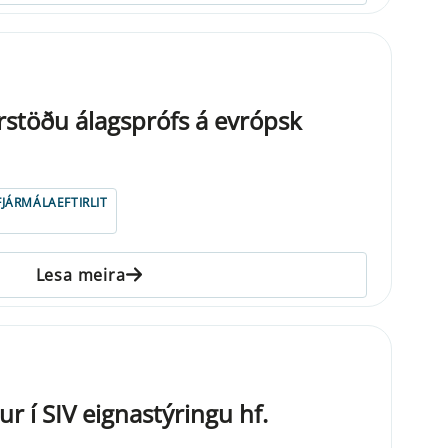
urstöðu álagsprófs á evrópsk
FJÁRMÁLAEFTIRLIT
Lesa meira
ur í SIV eignastýringu hf.