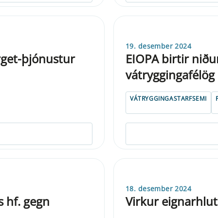
19. desember 2024
rget-þjónustur
EIOPA birtir nið
vátryggingafélög
VÁTRYGGINGASTARFSEMI
18. desember 2024
 hf. gegn
Virkur eignarhlut