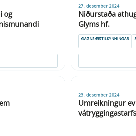
27. desember 2024
i og
Niðurstaða athugu
 mismunandi
Glyms hf.
GAGNSÆISTILKYNNINGAR
23. desember 2024
 sem
Umreikningur ev
vátryggingastarf