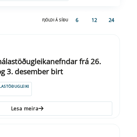
6
12
24
FJÖLDI Á SÍÐU
álastöðugleikanefndar frá 26.
g 3. desember birt
LASTÖÐUGLEIKI
Lesa meira