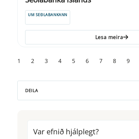
UM SEÐLABANKANN
Lesa meira
1
2
3
4
5
6
7
8
9
DEILA
Var efnið hjálplegt?
Var efnið hjálplegt?