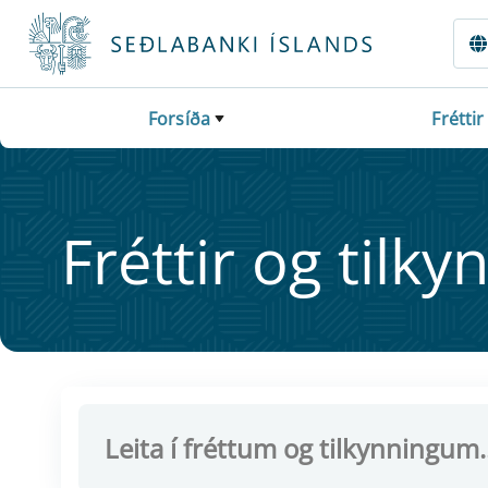
Fara beint í Meginmál
Forsíða
Fréttir
Frétt­ir og til­ky