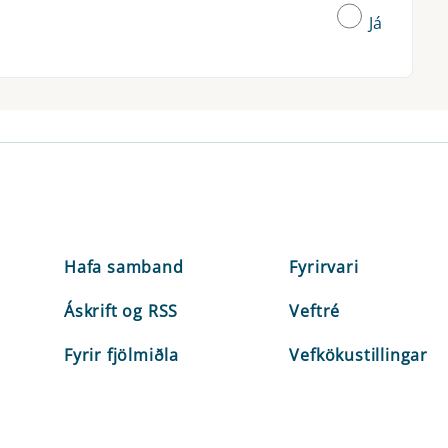
Já
Hafa samband
Fyrirvari
Áskrift og RSS
Veftré
Fyrir fjölmiðla
Vefkökustillingar