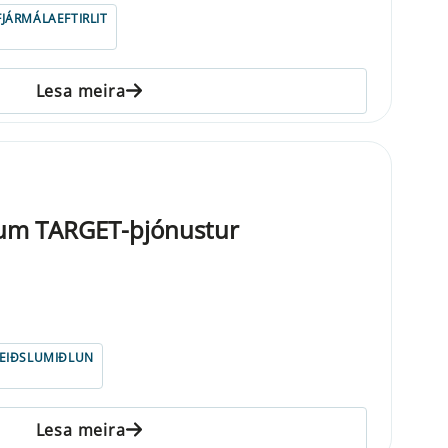
FJÁRMÁLAEFTIRLIT
Lesa meira
um TARGET-þjónustur
EIÐSLUMIÐLUN
Lesa meira