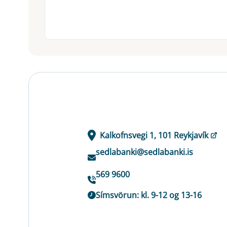
Kalkofnsvegi 1, 101 Reykjavík
sedlabanki@sedlabanki.is
569 9600
Símsvörun: kl. 9-12 og 13-16