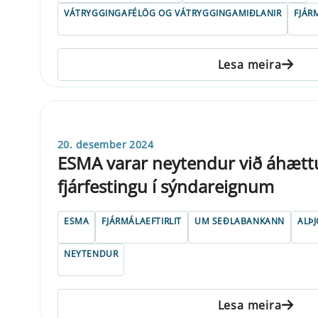
VÁTRYGGINGAFÉLÖG OG VÁTRYGGINGAMIÐLANIR
FJÁR
Lesa meira
20. desember 2024
ESMA varar neytendur við áhæt
fjárfestingu í sýndareignum
ESMA
FJÁRMÁLAEFTIRLIT
UM SEÐLABANKANN
ALÞ
NEYTENDUR
Lesa meira