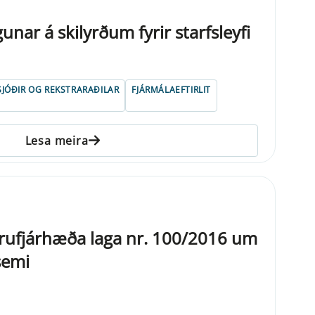
nar á skilyrðum fyrir starfsleyfi
SJÓÐIR OG REKSTRARAÐILAR
FJÁRMÁLAEFTIRLIT
Lesa meira
rufjárhæða laga nr. 100/2016 um
semi