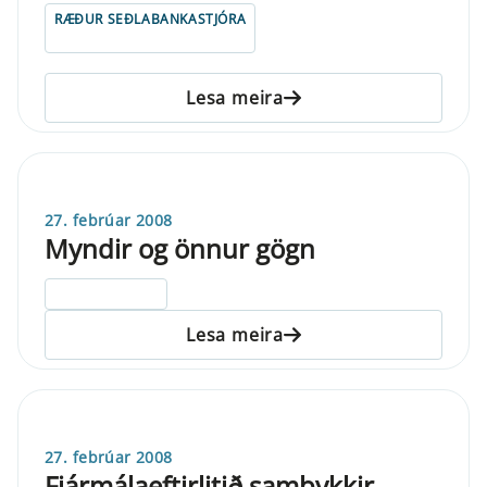
RÆÐUR SEÐLABANKASTJÓRA
Lesa meira
27. febrúar 2008
Myndir og önnur gögn
ELDRI EN 5 ÁRA
Lesa meira
27. febrúar 2008
Fjármálaeftirlitið samþykkir