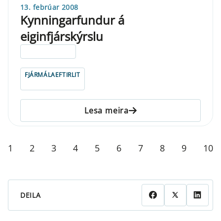
13. febrúar 2008
Kynningarfundur á
eiginfjárskýrslu
ELDRI EN 5 ÁRA
FJÁRMÁLAEFTIRLIT
Lesa meira
1
2
3
4
5
6
7
8
9
10
DEILA