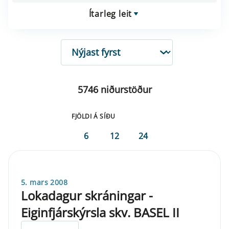
Ítarleg leit
RÖÐUN
5746 niðurstöður
FJÖLDI Á SÍÐU
6
12
24
5. mars 2008
Lokadagur skráningar -
Eiginfjárskýrsla skv. BASEL II
ELDRI EN 5 ÁRA