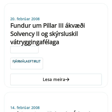
20. febrúar 2008
Fundur um Pillar III ákvæði
Solvency II og skýrsluskil
vátryggingafélaga
ELDRI EN 5 ÁRA
FJÁRMÁLAEFTIRLIT
Lesa meira
14. febrúar 2008