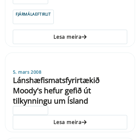
FJÁRMÁLAEFTIRLIT
Lesa meira
5. mars 2008
Lánshæfismatsfyrirtækið
Moody's hefur gefið út
tilkynningu um Ísland
ELDRI EN 5 ÁRA
Lesa meira