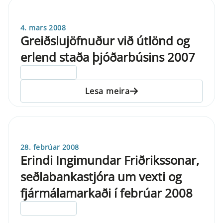
4. mars 2008
Greiðslujöfnuður við útlönd og
erlend staða þjóðarbúsins 2007
ELDRI EN 5 ÁRA
Lesa meira
28. febrúar 2008
Erindi Ingimundar Friðrikssonar,
seðlabankastjóra um vexti og
fjármálamarkaði í febrúar 2008
ELDRI EN 5 ÁRA