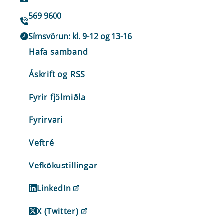
569 9600
Símsvörun: kl. 9-12 og 13-16
Hafa samband
Áskrift og RSS
Fyrir fjölmiðla
Fyrirvari
Veftré
Vefkökustillingar
LinkedIn
X (Twitter)