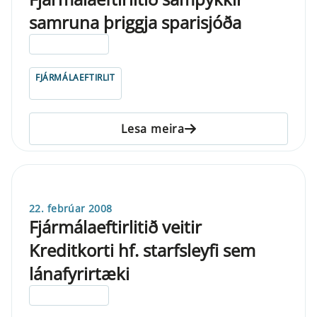
samruna þriggja sparisjóða
ELDRI EN 5 ÁRA
FJÁRMÁLAEFTIRLIT
Lesa meira
22. febrúar 2008
Fjármálaeftirlitið veitir
Kreditkorti hf. starfsleyfi sem
lánafyrirtæki
ELDRI EN 5 ÁRA