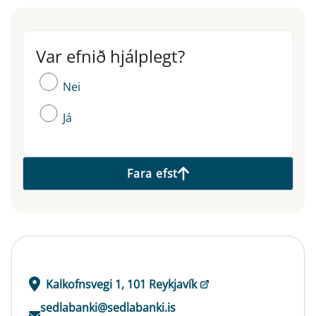
Var efnið hjálplegt?
Var efnið hjálplegt?
Nei
Já
Fara efst
Kalkofnsvegi 1, 101 Reykjavík
sedlabanki@sedlabanki.is