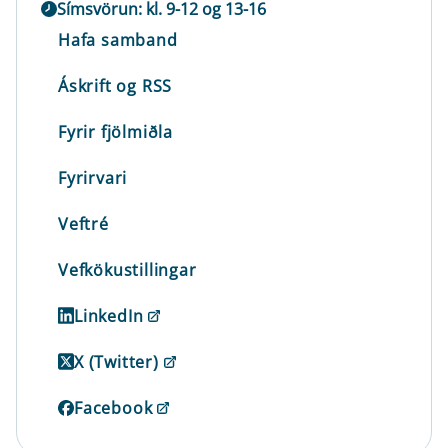
Símsvörun: kl. 9-12 og 13-16
Hafa samband
Áskrift og RSS
Fyrir fjölmiðla
Fyrirvari
Veftré
Vefkökustillingar
LinkedIn
X (Twitter)
Facebook