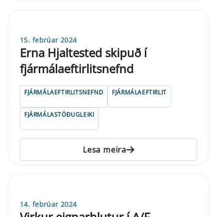
15. febrúar 2024
Erna Hjaltested skipuð í
fjármálaeftirlitsnefnd
FJÁRMÁLAEFTIRLITSNEFND
FJÁRMÁLAEFTIRLIT
FJÁRMÁLASTÖÐUGLEIKI
Lesa meira
14. febrúar 2024
Virkur eignarhlutur í A/F