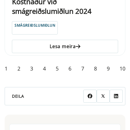
Kostnaður við
smágreiðslumiðlun 2024
SMÁGREIÐSLUMIÐLUN
Lesa meira
1
2
3
4
5
6
7
8
9
10
DEILA