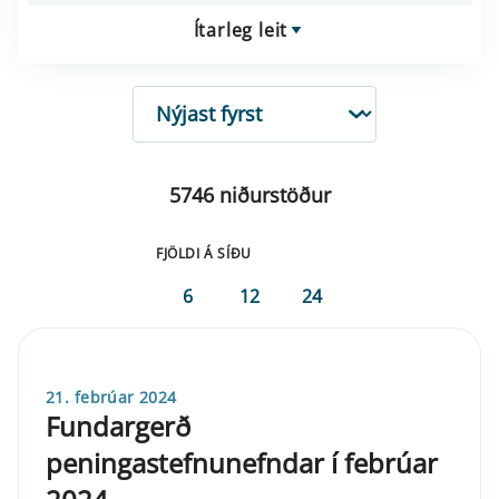
Ítarleg leit
RÖÐUN
5746 niðurstöður
FJÖLDI Á SÍÐU
6
12
24
21. febrúar 2024
Fundargerð
peningastefnunefndar í febrúar