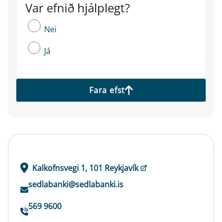
Var efnið hjálplegt?
Var efnið hjálplegt?
Nei
Já
Fara efst
Kalkofnsvegi 1, 101 Reykjavík
sedlabanki@sedlabanki.is
569 9600