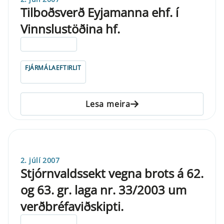
Tilboðsverð Eyjamanna ehf. í
Vinnslustöðina hf.
ELDRI EN 5 ÁRA
FJÁRMÁLAEFTIRLIT
Lesa meira
2. júlí 2007
Stjórnvaldssekt vegna brots á 62.
og 63. gr. laga nr. 33/2003 um
verðbréfaviðskipti.
ELDRI EN 5 ÁRA