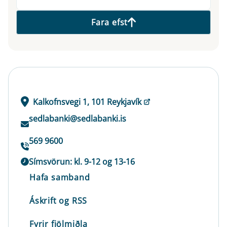
Fara efst
Kalkofnsvegi 1, 101 Reykjavík
sedlabanki@sedlabanki.is
569 9600
Símsvörun: kl. 9-12 og 13-16
Hafa samband
Áskrift og RSS
Fyrir fjölmiðla