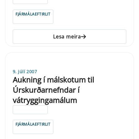
FJÁRMÁLAEFTIRLIT
Lesa meira
9. júlí 2007
Aukning í málskotum til
Úrskurðarnefndar í
vátryggingamálum
ELDRI EN 5 ÁRA
FJÁRMÁLAEFTIRLIT