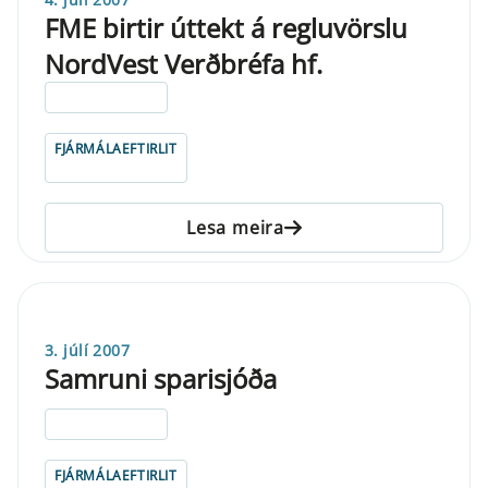
FME birtir úttekt á regluvörslu
NordVest Verðbréfa hf.
ELDRI EN 5 ÁRA
FJÁRMÁLAEFTIRLIT
Lesa meira
3. júlí 2007
Samruni sparisjóða
ELDRI EN 5 ÁRA
FJÁRMÁLAEFTIRLIT