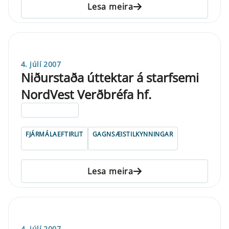
Lesa meira
4. júlí 2007
Niðurstaða úttektar á starfsemi
NordVest Verðbréfa hf.
ELDRI EN 5 ÁRA
FJÁRMÁLAEFTIRLIT
GAGNSÆISTILKYNNINGAR
Lesa meira
4. júlí 2007