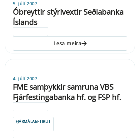
5. júlí 2007
Óbreyttir stýrivextir Seðlabanka
Íslands
ELDRI EN 5 ÁRA
Lesa meira
4. júlí 2007
FME samþykkir samruna VBS
Fjárfestingabanka hf. og FSP hf.
ELDRI EN 5 ÁRA
FJÁRMÁLAEFTIRLIT