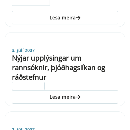
Lesa meira
3. júlí 2007
Nýjar upplýsingar um
rannsóknir, þjóðhagslíkan og
ráðstefnur
ELDRI EN 5 ÁRA
Lesa meira
2. júlí 2007