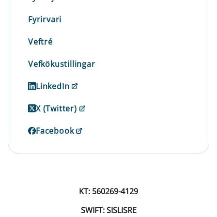
Fyrirvari
Veftré
Vefkökustillingar
LinkedIn
X (Twitter)
Facebook
KT: 560269-4129
SWIFT: SISLISRE