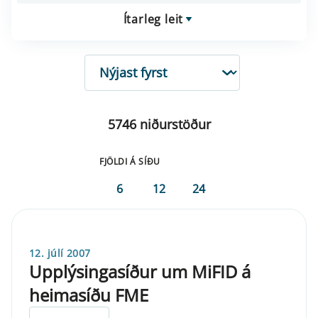
Ítarleg leit
RÖÐUN
5746 niðurstöður
FJÖLDI Á SÍÐU
6
12
24
12. júlí 2007
Upplýsingasíður um MiFID á
heimasíðu FME
ELDRI EN 5 ÁRA