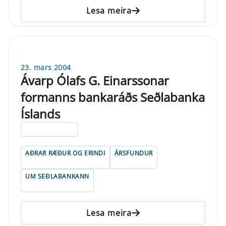
Lesa meira
23. mars 2004
Ávarp Ólafs G. Einarssonar
formanns bankaráðs Seðlabanka
Íslands
ELDRI EN 5 ÁRA
AÐRAR RÆÐUR OG ERINDI
ÁRSFUNDUR
UM SEÐLABANKANN
Lesa meira