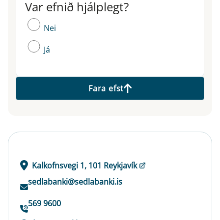
Var efnið hjálplegt?
Var efnið hjálplegt?
Nei
Já
Fara efst
Kalkofnsvegi 1, 101 Reykjavík
sedlabanki@sedlabanki.is
569 9600