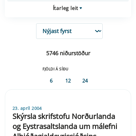
Ítarleg leit
RÖÐUN
5746 niðurstöður
FJÖLDI Á SÍÐU
6
12
24
23. apríl 2004
Skýrsla skrifstofu Norðurlanda
og Eystrasaltslanda um málefni