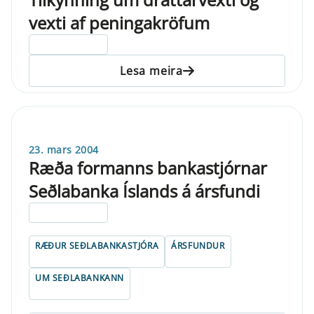
vexti af peningakröfum
ELDRI EN 5 ÁRA
Lesa meira
23. mars 2004
Ræða formanns bankastjórnar
Seðlabanka Íslands á ársfundi
ELDRI EN 5 ÁRA
RÆÐUR SEÐLABANKASTJÓRA
ÁRSFUNDUR
UM SEÐLABANKANN