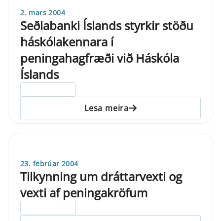
2. mars 2004
Seðlabanki Íslands styrkir stöðu
háskólakennara í
peningahagfræði við Háskóla
Íslands
ELDRI EN 5 ÁRA
Lesa meira
23. febrúar 2004
Tilkynning um dráttarvexti og
vexti af peningakröfum
ELDRI EN 5 ÁRA