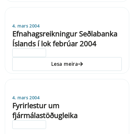
4. mars 2004
Efnahagsreikningur Seðlabanka
Íslands í lok febrúar 2004
ELDRI EN 5 ÁRA
Lesa meira
4. mars 2004
Fyrirlestur um
fjármálastöðugleika
ELDRI EN 5 ÁRA