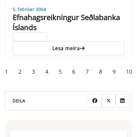
5. febrúar 2004
Efnahagsreikningur Seðlabanka
Íslands
ELDRI EN 5 ÁRA
Lesa meira
1
2
3
4
5
6
7
8
9
10
DEILA