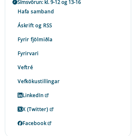
Símsvörun: kl. 9-12 og 13-16
Hafa samband
Áskrift og RSS
Fyrir fjölmiðla
Fyrirvari
Veftré
Vefkökustillingar
LinkedIn
X (Twitter)
Facebook