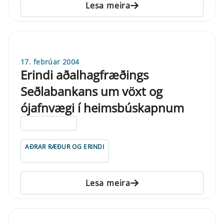
Lesa meira
17. febrúar 2004
Erindi aðalhagfræðings
Seðlabankans um vöxt og
ójafnvægi í heimsbúskapnum
ELDRI EN 5 ÁRA
AÐRAR RÆÐUR OG ERINDI
Lesa meira