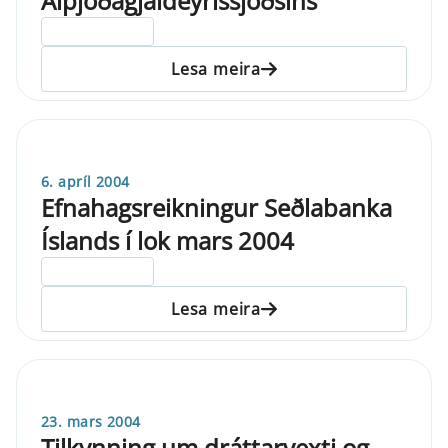
Alþjóðagjaldeyrissjóðsins
ELDRI EN 5 ÁRA
Lesa meira
6. apríl 2004
Efnahagsreikningur Seðlabanka
Íslands í lok mars 2004
ELDRI EN 5 ÁRA
Lesa meira
23. mars 2004
Tilkynning um dráttarvexti og