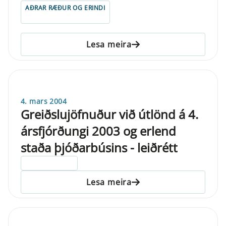
AÐRAR RÆÐUR OG ERINDI
Lesa meira
4. mars 2004
Greiðslujöfnuður við útlönd á 4.
ársfjórðungi 2003 og erlend
staða þjóðarbúsins - leiðrétt
ELDRI EN 5 ÁRA
Lesa meira