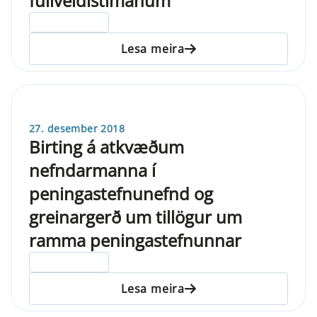
fullveldistímanum
ELDRI EN 5 ÁRA
Lesa meira
27. desember 2018
Birting á atkvæðum
nefndarmanna í
peningastefnunefnd og
greinargerð um tillögur um
ramma peningastefnunnar
ELDRI EN 5 ÁRA
Lesa meira