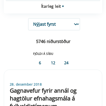
Ítarleg leit
RÖÐUN
5746 niðurstöður
FJÖLDI Á SÍÐU
6
12
24
28. desember 2018
Gagnavefur fyrir annál og
hagtölur efnahagsmála á