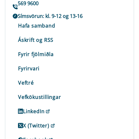
569 9600
Símsvörun: kl. 9-12 og 13-16
Hafa samband
Áskrift og RSS
Fyrir fjölmiðla
Fyrirvari
Veftré
Vefkökustillingar
LinkedIn
X (Twitter)