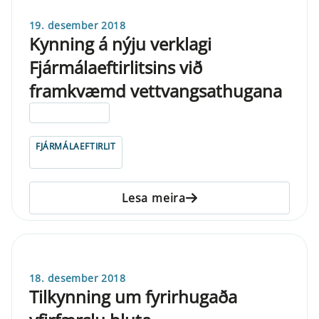
19. desember 2018
Kynning á nýju verklagi
Fjármálaeftirlitsins við
framkvæmd vettvangsathugana
ELDRI EN 5 ÁRA
FJÁRMÁLAEFTIRLIT
Lesa meira
18. desember 2018
Tilkynning um fyrirhugaða