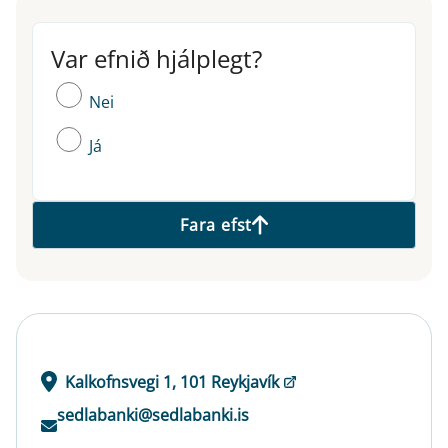
Var efnið hjálplegt?
Var efnið hjálplegt?
Nei
Já
Fara efst
Kalkofnsvegi 1, 101 Reykjavík
sedlabanki@sedlabanki.is