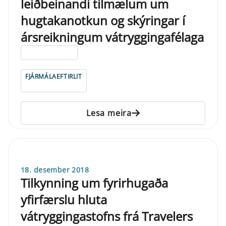
leiðbeinandi tilmælum um
hugtakanotkun og skýringar í
ársreikningum vátryggingafélaga
ELDRI EN 5 ÁRA
FJÁRMÁLAEFTIRLIT
Lesa meira
18. desember 2018
Tilkynning um fyrirhugaða
yfirfærslu hluta
vátryggingastofns frá Travelers