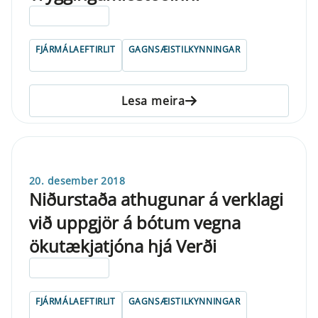
ELDRI EN 5 ÁRA
FJÁRMÁLAEFTIRLIT
GAGNSÆISTILKYNNINGAR
Lesa meira
20. desember 2018
Niðurstaða athugunar á verklagi
við uppgjör á bótum vegna
ökutækjatjóna hjá Verði
ELDRI EN 5 ÁRA
FJÁRMÁLAEFTIRLIT
GAGNSÆISTILKYNNINGAR