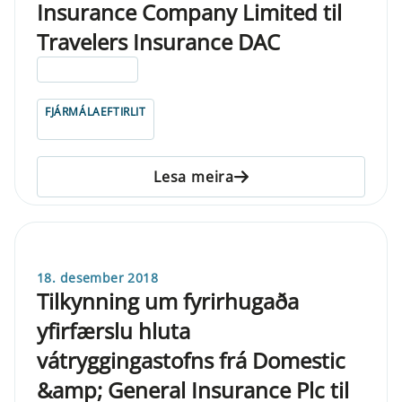
Insurance Company Limited til
Travelers Insurance DAC
ELDRI EN 5 ÁRA
FJÁRMÁLAEFTIRLIT
Lesa meira
18. desember 2018
Tilkynning um fyrirhugaða
yfirfærslu hluta
vátryggingastofns frá Domestic
&amp; General Insurance Plc til