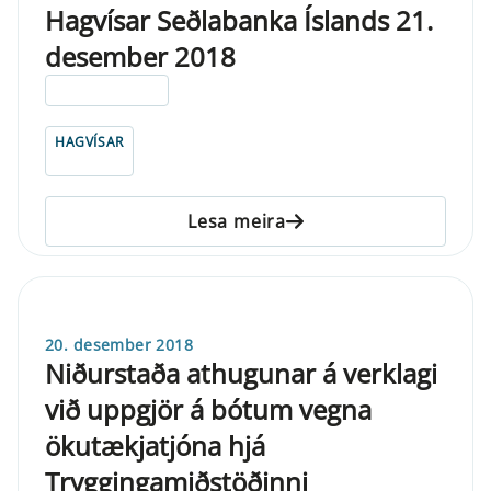
Hagvísar Seðlabanka Íslands 21.
desember 2018
ELDRI EN 5 ÁRA
HAGVÍSAR
Lesa meira
20. desember 2018
Niðurstaða athugunar á verklagi
við uppgjör á bótum vegna
ökutækjatjóna hjá
Tryggingamiðstöðinni