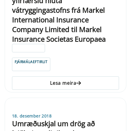
yfirfærslu hluta
vátryggingastofns frá Markel
International Insurance
Company Limited til Markel
Insurance Societas Europaea
ELDRI EN 5 ÁRA
FJÁRMÁLAEFTIRLIT
Lesa meira
18. desember 2018
Umræðuskjal um drög að