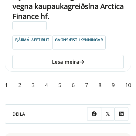
vegna kaupaukagreiðslna Arctica
Finance hf.
ELDRI EN 5 ÁRA
FJÁRMÁLAEFTIRLIT
GAGNSÆISTILKYNNINGAR
Lesa meira
1
2
3
4
5
6
7
8
9
10
DEILA