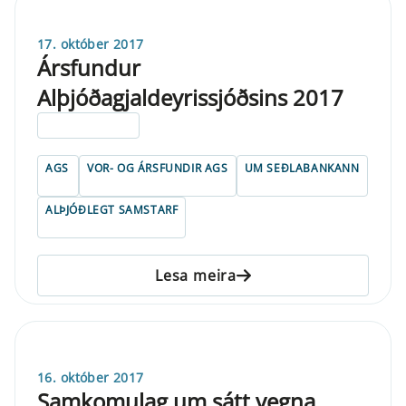
17. október 2017
Ársfundur
Alþjóðagjaldeyrissjóðsins 2017
ELDRI EN 5 ÁRA
AGS
VOR- OG ÁRSFUNDIR AGS
UM SEÐLABANKANN
ALÞJÓÐLEGT SAMSTARF
Lesa meira
16. október 2017
Samkomulag um sátt vegna