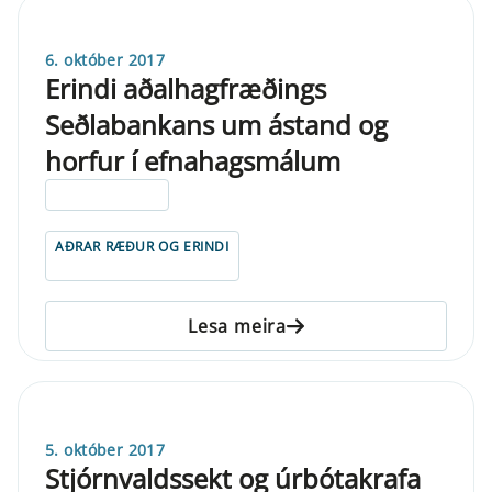
6. október 2017
Erindi aðalhagfræðings
Seðlabankans um ástand og
horfur í efnahagsmálum
ELDRI EN 5 ÁRA
AÐRAR RÆÐUR OG ERINDI
Lesa meira
5. október 2017
Stjórnvaldssekt og úrbótakrafa