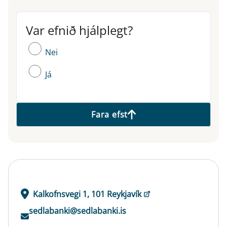
Var efnið hjálplegt?
Var efnið hjálplegt?
Nei
Já
Fara efst
Kalkofnsvegi 1, 101 Reykjavík
sedlabanki@sedlabanki.is