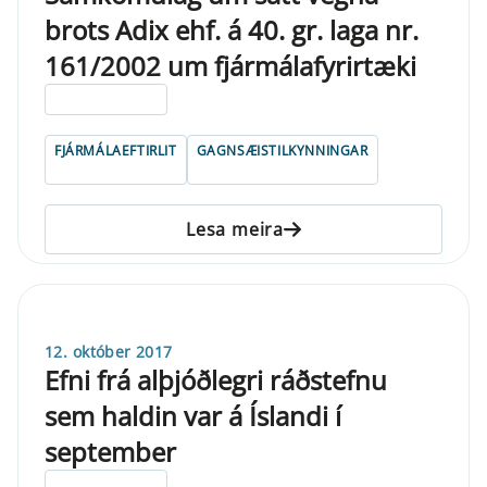
brots Adix ehf. á 40. gr. laga nr.
161/2002 um fjármálafyrirtæki
ELDRI EN 5 ÁRA
FJÁRMÁLAEFTIRLIT
GAGNSÆISTILKYNNINGAR
Lesa meira
12. október 2017
Efni frá alþjóðlegri ráðstefnu
sem haldin var á Íslandi í
september
ELDRI EN 5 ÁRA