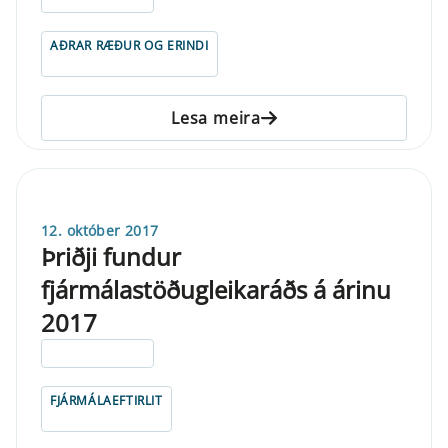
AÐRAR RÆÐUR OG ERINDI
Lesa meira
12. október 2017
Þriðji fundur
fjármálastöðugleikaráðs á árinu
2017
ELDRI EN 5 ÁRA
FJÁRMÁLAEFTIRLIT