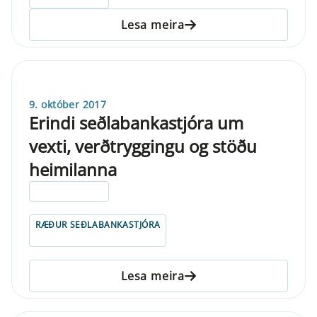
Lesa meira
9. október 2017
Erindi seðlabankastjóra um
vexti, verðtryggingu og stöðu
heimilanna
ELDRI EN 5 ÁRA
RÆÐUR SEÐLABANKASTJÓRA
Lesa meira