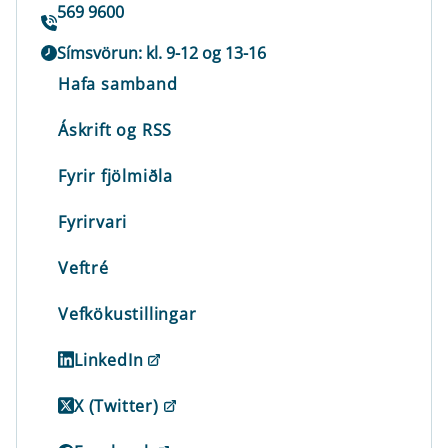
569 9600
Símsvörun: kl. 9-12 og 13-16
Hafa samband
Áskrift og RSS
Fyrir fjölmiðla
Fyrirvari
Veftré
Vefkökustillingar
LinkedIn
X (Twitter)