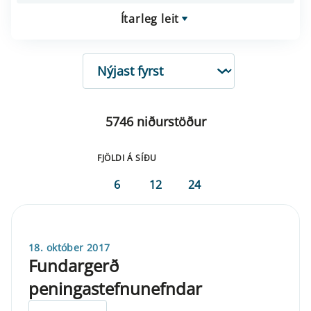
Ítarleg leit
RÖÐUN
5746 niðurstöður
FJÖLDI Á SÍÐU
6
12
24
18. október 2017
Fundargerð
peningastefnunefndar
ELDRI EN 5 ÁRA