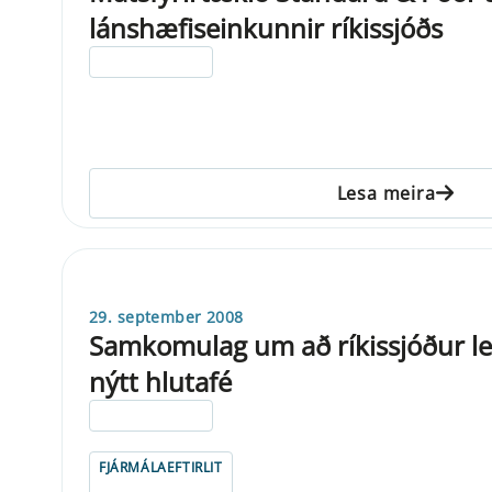
lánshæfiseinkunnir ríkissjóðs
ELDRI EN 5 ÁRA
Lesa meira
29. september 2008
Samkomulag um að ríkissjóður leggi
nýtt hlutafé
ELDRI EN 5 ÁRA
FJÁRMÁLAEFTIRLIT