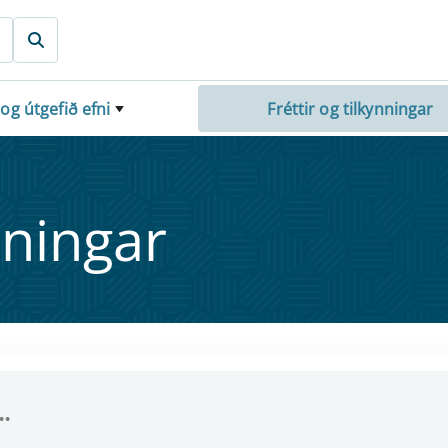
 og útgefið efni
Fréttir og tilkynningar
nn­ing­ar