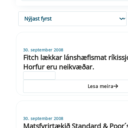
RÖÐUN
30. september 2008
Fitch lækkar lánshæfismat ríkissjó
Horfur eru neikvæðar.
ELDRI EN 5 ÁRA
Lesa meira
30. september 2008
Matsfyrirtækið Standard & Poor´