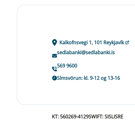
Kalkofnsvegi 1, 101 Reykjavík
sedlabanki@sedlabanki.is
569 9600
Símsvörun: kl. 9-12 og 13-16
KT: 560269-4129
SWIFT: SISLISRE