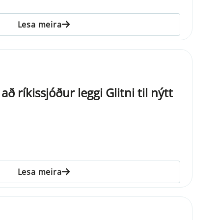
Lesa meira
ríkissjóður leggi Glitni til nýtt
Lesa meira