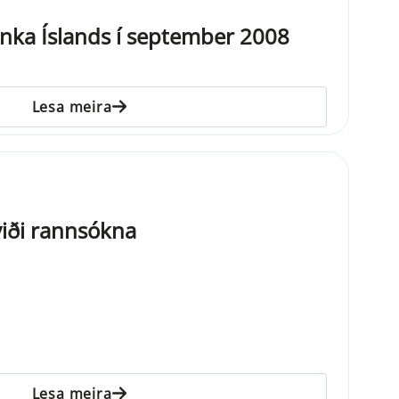
nka Íslands í september 2008
Lesa meira
iði rannsókna
Lesa meira