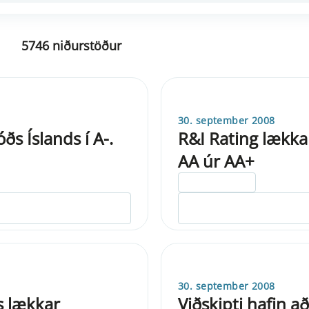
5746 niðurstöður
30. september 2008
ðs Íslands í A-.
R&I Rating lækkar
AA úr AA+
ELDRI EN 5 ÁRA
30. september 2008
s lækkar
Viðskipti hafin 