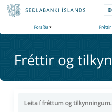
Fara beint í Meginmál
Forsíða
Fréttir
Frétt­ir og til­ky