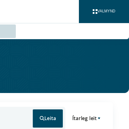
VALMYND
LOKA
Leita
Ítarleg leit