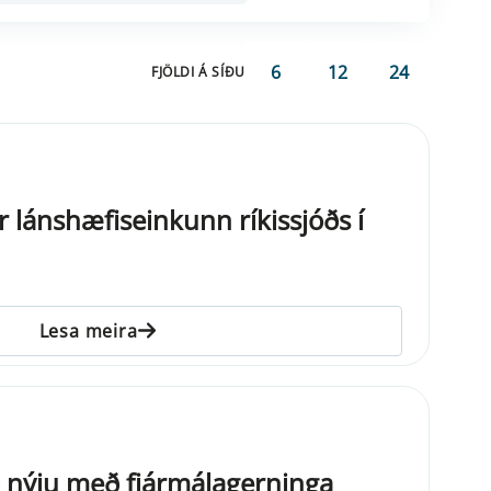
6
12
24
FJÖLDI Á SÍÐU
 lánshæfiseinkunn ríkissjóðs í
Lesa meira
að nýju með fjármálagerninga