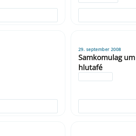
29. september 2008
Samkomulag um að 
hlutafé
ELDRI EN 5 ÁRA