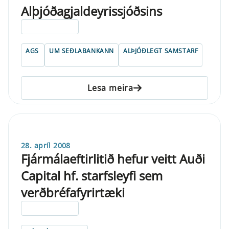
Alþjóðagjaldeyrissjóðsins
ELDRI EN 5 ÁRA
AGS
UM SEÐLABANKANN
ALÞJÓÐLEGT SAMSTARF
Lesa meira
28. apríl 2008
Fjármálaeftirlitið hefur veitt Auði
Capital hf. starfsleyfi sem
verðbréfafyrirtæki
ELDRI EN 5 ÁRA