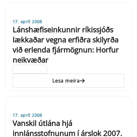
17. apríl 2008
Lánshæfiseinkunnir ríkissjóðs
lækkaðar vegna erfiðra skilyrða
við erlenda fjármögnun: Horfur
neikvæðar
ELDRI EN 5 ÁRA
Lesa meira
17. apríl 2008
Vanskil útlána hjá
innlánsstofnunum í árslok 2007.