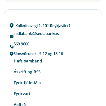
Kalkofnsvegi 1, 101 Reykjavík
sedlabanki@sedlabanki.is
569 9600
Símsvörun: kl. 9-12 og 13-16
Hafa samband
Áskrift og RSS
Fyrir fjölmiðla
Fyrirvari
Veftré