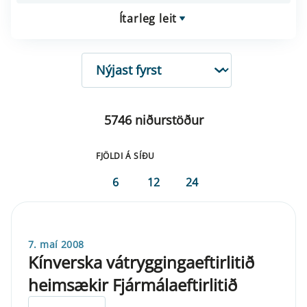
Ítarleg leit
RÖÐUN
5746 niðurstöður
FJÖLDI Á SÍÐU
6
12
24
7. maí 2008
Kínverska vátryggingaeftirlitið
heimsækir Fjármálaeftirlitið
ELDRI EN 5 ÁRA