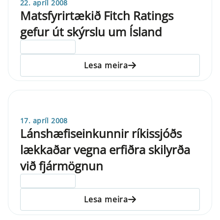
22. apríl 2008
Matsfyrirtækið Fitch Ratings
gefur út skýrslu um Ísland
ELDRI EN 5 ÁRA
Lesa meira
17. apríl 2008
Lánshæfiseinkunnir ríkissjóðs
lækkaðar vegna erfiðra skilyrða
við fjármögnun
ELDRI EN 5 ÁRA
Lesa meira