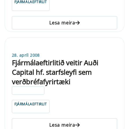
FJÁRMÁLAEFTIRLIT
Lesa meira
28. apríl 2008
Fjármálaeftirlitið veitir Auði
Capital hf. starfsleyfi sem
verðbréfafyrirtæki
ELDRI EN 5 ÁRA
FJÁRMÁLAEFTIRLIT
Lesa meira