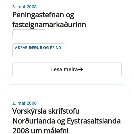
5. maí 2008
Peningastefnan og
fasteignamarkaðurinn
ELDRI EN 5 ÁRA
AÐRAR RÆÐUR OG ERINDI
Lesa meira
2. maí 2008
Vorskýrsla skrifstofu
Norðurlanda og Eystrasaltslanda
2008 um málefni