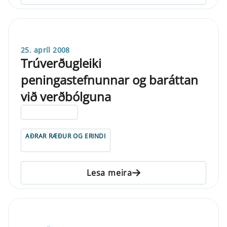
25. apríl 2008
Trúverðugleiki
peningastefnunnar og baráttan
við verðbólguna
ELDRI EN 5 ÁRA
AÐRAR RÆÐUR OG ERINDI
Lesa meira