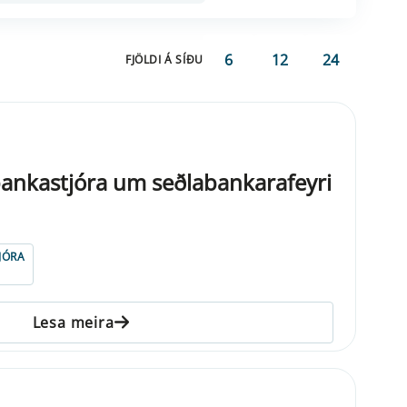
6
12
24
FJÖLDI Á SÍÐU
bankastjóra um seðlabankarafeyri
JÓRA
Lesa meira