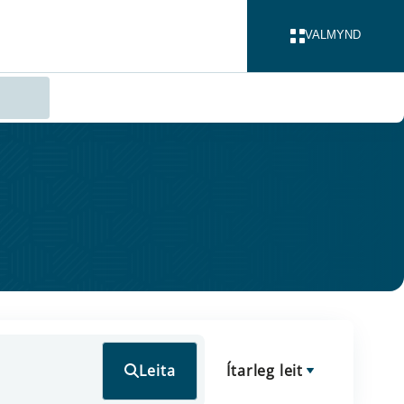
VALMYND
LOKA
Leita
Ítarleg leit