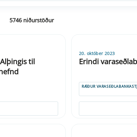
5746 niðurstöður
20. október 2023
lþingis til
Erindi varaseðla
anefnd
RÆÐUR VARASEÐLABANKAST