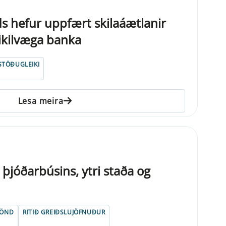
ds hefur uppfært skilaáætlanir
mikilvæga banka
STÖÐUGLEIKI
Lesa meira
þjóðarbúsins, ytri staða og
LÖND
RITIÐ GREIÐSLUJÖFNUÐUR