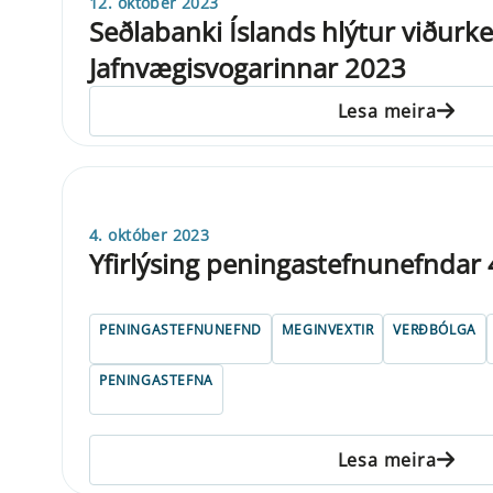
12. október 2023
Seðlabanki Íslands hlýtur viðurk
Jafnvægisvogarinnar 2023
Lesa meira
4. október 2023
Yfirlýsing peningastefnunefndar 
PENINGASTEFNUNEFND
MEGINVEXTIR
VERÐBÓLGA
PENINGASTEFNA
Lesa meira