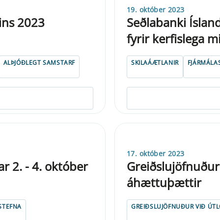
19. október 2023
ins 2023
Seðlabanki Íslan
fyrir kerfislega 
ALÞJÓÐLEGT SAMSTARF
SKILAÁÆTLANIR
FJÁRMÁLA
17. október 2023
 2. - 4. október
Greiðslujöfnuður 
áhættuþættir
STEFNA
GREIÐSLUJÖFNUÐUR VIÐ ÚT