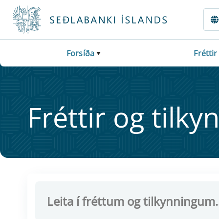
Fara beint í Meginmál
Forsíða
Fréttir
Frétt­ir og til­ky