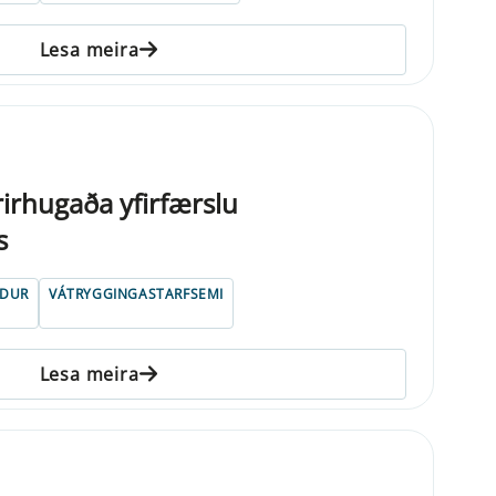
Lesa meira
rirhugaða yfirfærslu
s
NDUR
VÁTRYGGINGASTARFSEMI
Lesa meira