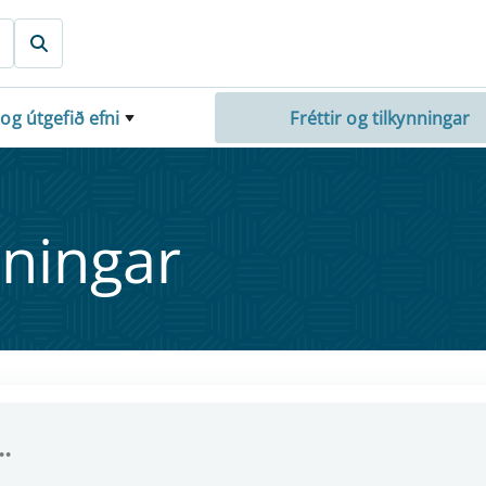
 og útgefið efni
Fréttir og tilkynningar
nn­ing­ar