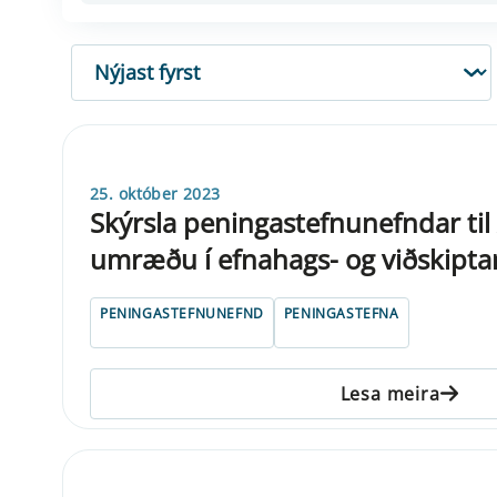
RÖÐUN
25. október 2023
Skýrsla peningastefnunefndar til A
umræðu í efnahags- og viðskipt
PENINGASTEFNUNEFND
PENINGASTEFNA
Lesa meira