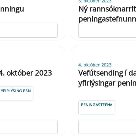
6. október 2023
enningu
Ný rannsóknarrit
peningastefnunna
4. október 2023
4. október 2023
Vefútsending í d
yfirlýsingar pen
YFIRLÝSING PSN
PENINGASTEFNA