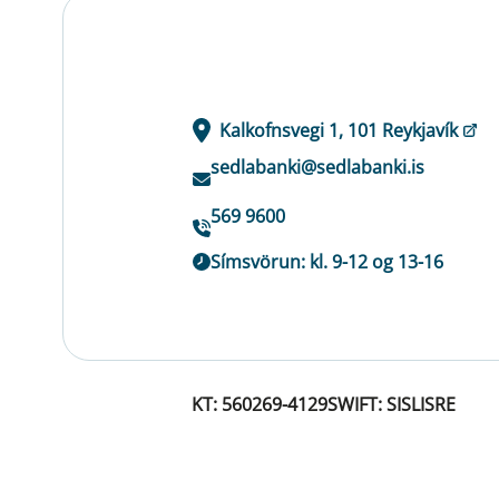
Kalkofnsvegi 1, 101 Reykjavík
sedlabanki@sedlabanki.is
569 9600
Símsvörun: kl. 9-12 og 13-16
KT: 560269-4129
SWIFT: SISLISRE