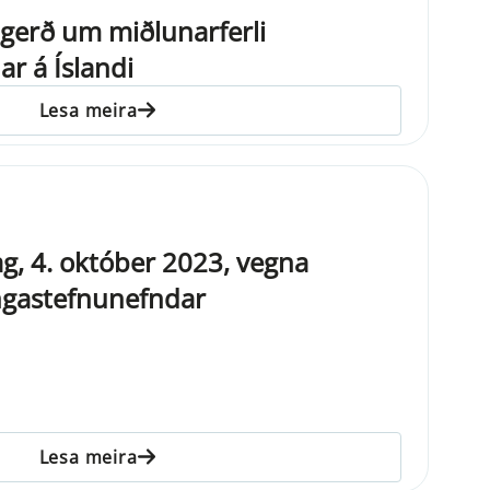
gerð um miðlunarferli
r á Íslandi
Lesa meira
ag, 4. október 2023, vegna
ingastefnunefndar
Lesa meira