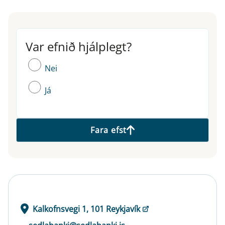
Var efnið hjálplegt?
Var efnið hjálplegt?
Nei
Já
Fara efst
Kalkofnsvegi 1, 101 Reykjavík