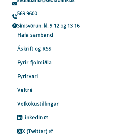
sedlabanki@sedlabanki.is
569 9600
Símsvörun: kl. 9-12 og 13-16
Hafa samband
Áskrift og RSS
Fyrir fjölmiðla
Fyrirvari
Veftré
Vefkökustillingar
LinkedIn
X (Twitter)