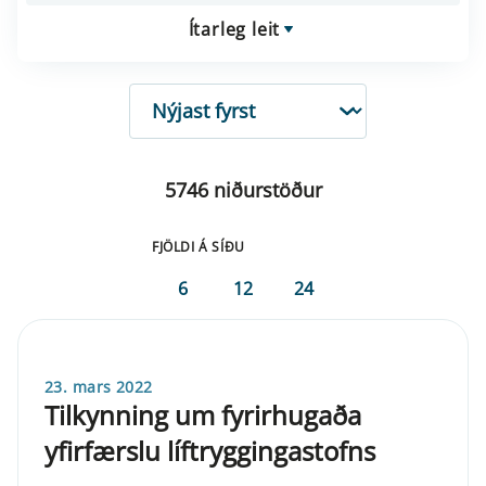
Ítarleg leit
RÖÐUN
5746 niðurstöður
FJÖLDI Á SÍÐU
6
12
24
23. mars 2022
Tilkynning um fyrirhugaða
yfirfærslu líftryggingastofns