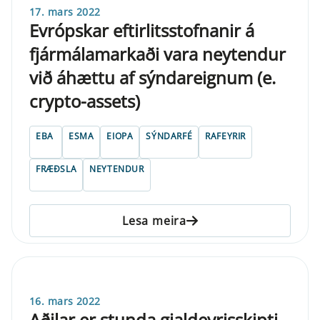
17. mars 2022
Evrópskar eftirlitsstofnanir á
fjármálamarkaði vara neytendur
við áhættu af sýndareignum (e.
crypto-assets)
EBA
ESMA
EIOPA
SÝNDARFÉ
RAFEYRIR
FRÆÐSLA
NEYTENDUR
Lesa meira
16. mars 2022
Aðilar er stunda gjaldeyrisskipti