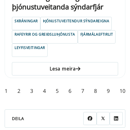
þjónustuveitanda sýndarfjár
SKRÁNINGAR
ÞJÓNUSTUVEITENDUR SÝNDAREIGNA
RAFEYRIR OG GREIÐSLUÞJÓNUSTA
FJÁRMÁLAEFTIRLIT
LEYFISVEITINGAR
Lesa meira
1
2
3
4
5
6
7
8
9
10
DEILA