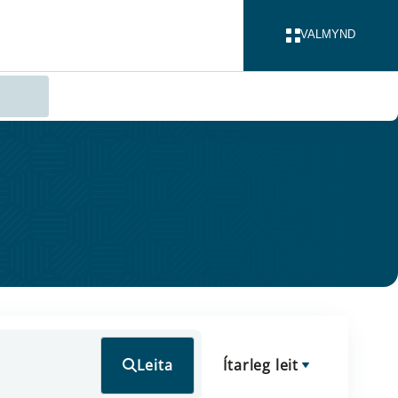
VALMYND
LOKA
Leita
Ítarleg leit