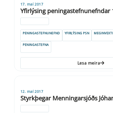
17. maí 2017
Yfirlýsing peningastefnunefndar
ELDRI EN 5 ÁRA
PENINGASTEFNUNEFND
YFIRLÝSING PSN
MEGINVEXT
PENINGASTEFNA
Lesa meira
12. maí 2017
Styrkþegar Menningarsjóðs Jóha
ELDRI EN 5 ÁRA