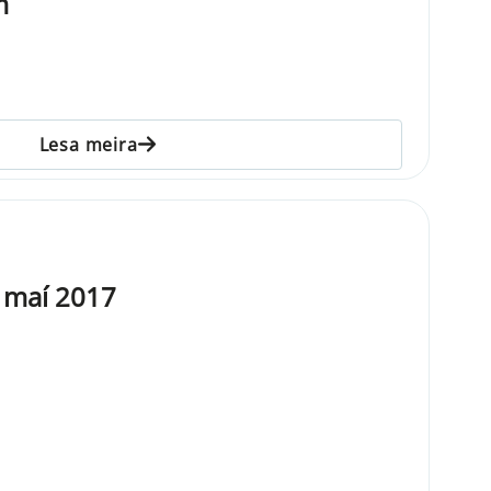
m
Lesa meira
 maí 2017