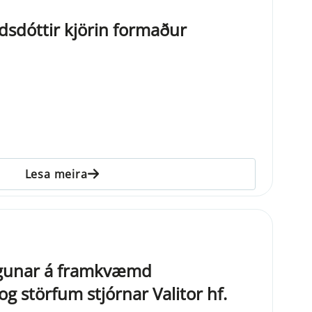
dóttir kjörin formaður
Lesa meira
ugunar á framkvæmd
g störfum stjórnar Valitor hf.