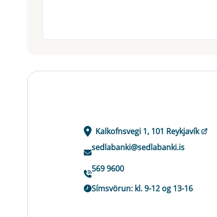
Kalkofnsvegi 1, 101 Reykjavík
sedlabanki@sedlabanki.is
569 9600
Símsvörun: kl. 9-12 og 13-16