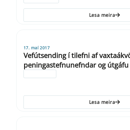
Lesa meira
17. maí 2017
Vefútsending í tilefni af vaxtaák
peningastefnunefndar og útgáfu
ELDRI EN 5 ÁRA
Lesa meira