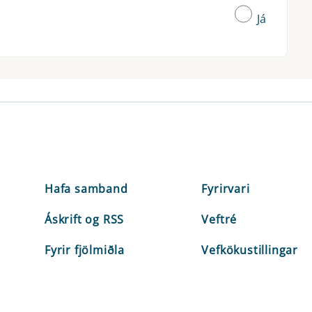
Já
Hafa samband
Fyrirvari
Áskrift og RSS
Veftré
Fyrir fjölmiðla
Vefkökustillingar