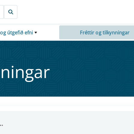
 og útgefið efni
Fréttir og tilkynningar
nn­ing­ar