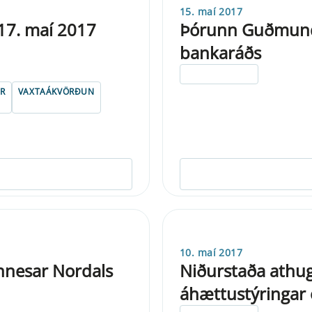
15. maí 2017
 17. maí 2017
Þórunn Guðmunds
bankaráðs
ELDRI EN 5 ÁRA
IR
VAXTAÁKVÖRÐUN
10. maí 2017
nnesar Nordals
Niðurstaða ath
áhættustýringar o