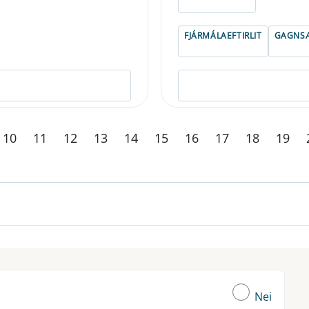
ELDRI EN 5 ÁRA
FJÁRMÁLAEFTIRLIT
GAGNSÆ
10
11
12
13
14
15
16
17
18
19
Nei