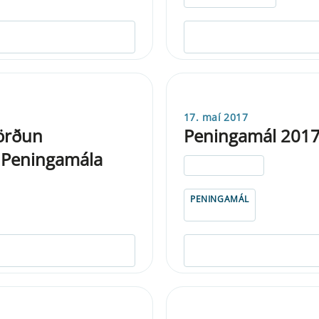
17. maí 2017
vörðun
Peningamál 2017
 Peningamála
ELDRI EN 5 ÁRA
PENINGAMÁL