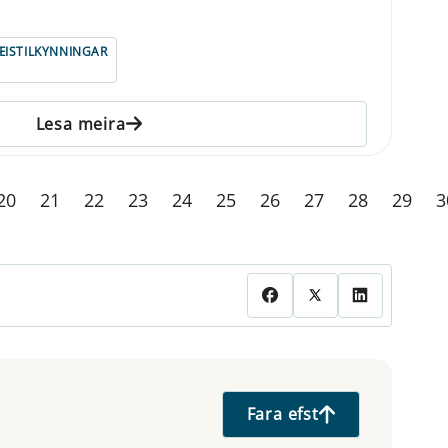
ISTILKYNNINGAR
Lesa meira
20
21
22
23
24
25
26
27
28
29
3
Fara efst