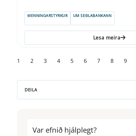
MENNINGARSTYRKUR
UM SEÐLABANKANN
Lesa meira
1
2
3
4
5
6
7
8
9
DEILA
Var efnið hjálplegt?
Var efnið hjálplegt?