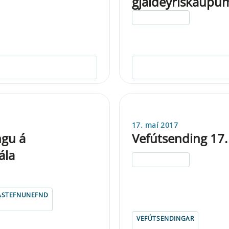
gjaldeyriskaupu
ELDRI EN 5 ÁRA
17. maí 2017
ngu á
Vefútsending 17.
ála
ELDRI EN 5 ÁRA
ASTEFNUNEFND
VEFÚTSENDINGAR