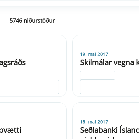
5746 niðurstöður
19. maí 2017
agsráðs
Skilmálar vegna
ELDRI EN 5 ÁRA
18. maí 2017
þvætti
Seðlabanki Íslan