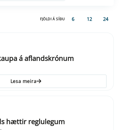
6
12
24
FJÖLDI Á SÍÐU
 kaupa á aflandskrónum
Lesa meira
ds hættir reglulegum