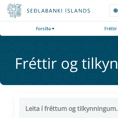
Fara beint í Meginmál
Forsíða
Fréttir
Frétt­ir og til­ky