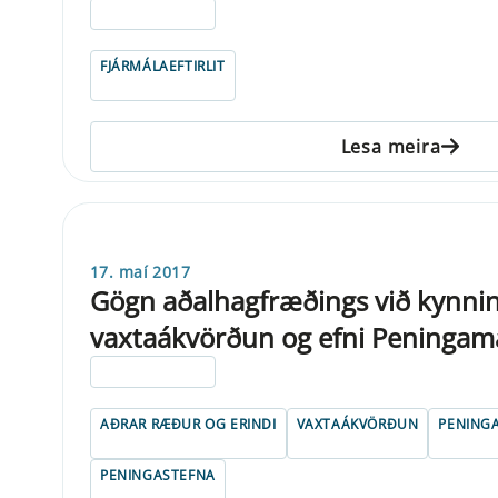
ELDRI EN 5 ÁRA
FJÁRMÁLAEFTIRLIT
Lesa meira
17. maí 2017
Gögn aðalhagfræðings við kynni
vaxtaákvörðun og efni Peningam
ELDRI EN 5 ÁRA
AÐRAR RÆÐUR OG ERINDI
VAXTAÁKVÖRÐUN
PENING
PENINGASTEFNA