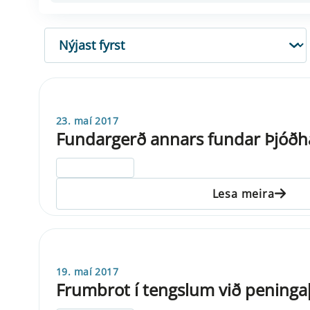
RÖÐUN
23. maí 2017
Fundargerð annars fundar Þjóðh
ELDRI EN 5 ÁRA
Lesa meira
19. maí 2017
Frumbrot í tengslum við peninga