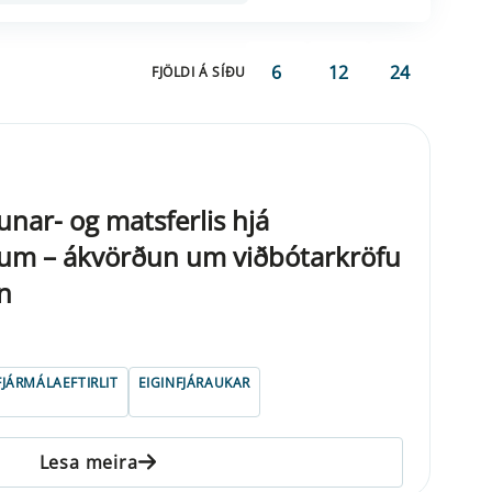
6
12
24
FJÖLDI Á SÍÐU
nar- og matsferlis hjá
um – ákvörðun um viðbótarkröfu
n
FJÁRMÁLAEFTIRLIT
EIGINFJÁRAUKAR
Lesa meira