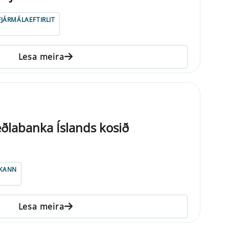
FJÁRMÁLAEFTIRLIT
Lesa meira
ðlabanka Íslands kosið
KANN
Lesa meira