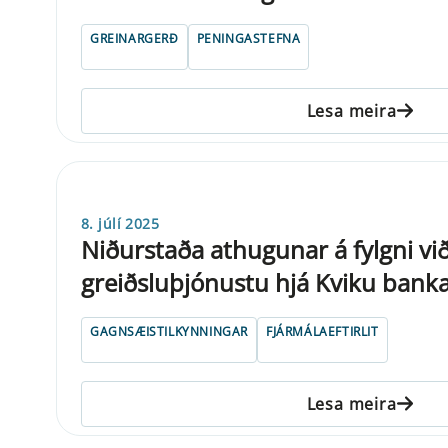
GREINARGERÐ
PENINGASTEFNA
Lesa meira
8. júlí 2025
Niðurstaða athugunar á fylgni vi
greiðsluþjónustu hjá Kviku banka
GAGNSÆISTILKYNNINGAR
FJÁRMÁLAEFTIRLIT
Lesa meira