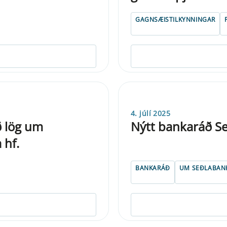
GAGNSÆISTILKYNNINGAR
4. júlí 2025
ð lög um
Nýtt bankaráð Se
 hf.
BANKARÁÐ
UM SEÐLABAN