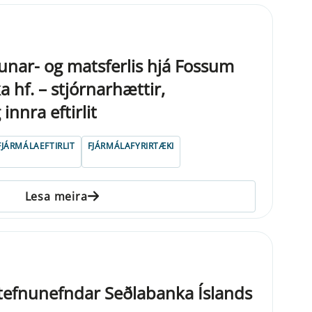
nar- og matsferlis hjá Fossum
a hf. – stjórnarhættir,
innra eftirlit
FJÁRMÁLAEFTIRLIT
FJÁRMÁLAFYRIRTÆKI
Lesa meira
stefnu­nefnd­ar Seðlabanka Íslands