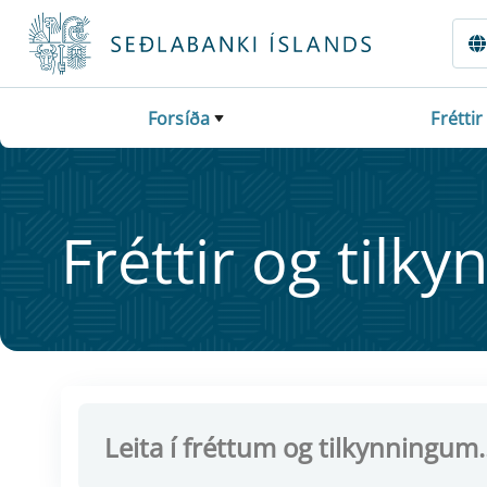
Fara beint í Meginmál
Forsíða
Fréttir
Frétt­ir og til­ky