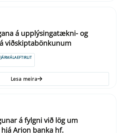
ana á upplýsingatækni- og
já viðskiptabönkunum
FJÁRMÁLAEFTIRLIT
Lesa meira
unar á fylgni við lög um
 hjá Arion banka hf.