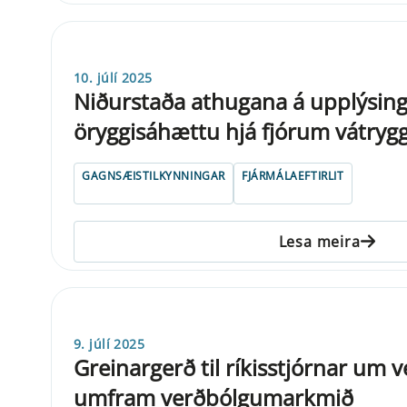
10. júlí 2025
Niðurstaða athugana á upplýsin
öryggisáhættu hjá fjórum vátryg
GAGNSÆISTILKYNNINGAR
FJÁRMÁLAEFTIRLIT
Lesa meira
9. júlí 2025
Grein­ar­gerð til rí­k­is­stjór­n­ar u
umfram verðbólgumarkmið