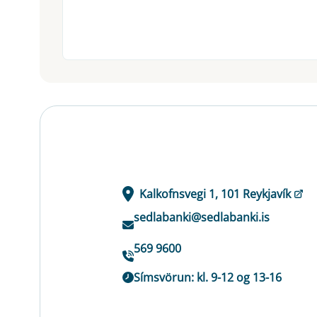
Kalkofnsvegi 1, 101 Reykjavík
sedlabanki@sedlabanki.is
569 9600
Símsvörun: kl. 9-12 og 13-16