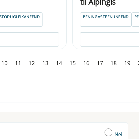
til Alþing­is
STÖÐUGLEIKANEFND
PENINGASTEFNUNEFND
P
10
11
12
13
14
15
16
17
18
19
Nei