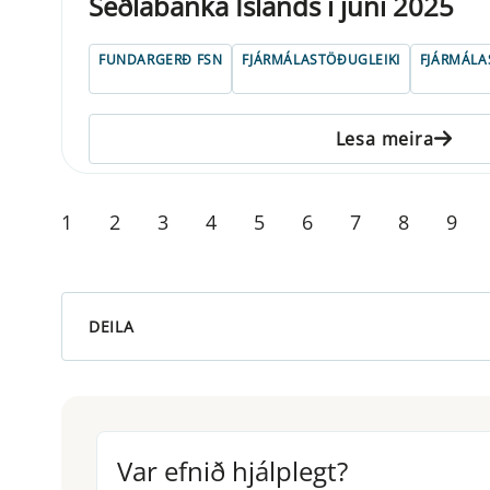
Seðlabanka Íslands í júní 2025
FUNDARGERÐ FSN
FJÁRMÁLASTÖÐUGLEIKI
FJÁRMÁLA
Lesa meira
1
2
3
4
5
6
7
8
9
DEILA
Var efnið hjálplegt?
Var efnið hjálplegt?