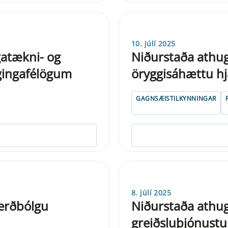
10. júlí 2025
gatækni- og
Niðurstaða athug
gingafélögum
öryggisáhættu h
GAGNSÆISTILKYNNINGAR
8. júlí 2025
m verðbólgu
Niðurstaða athug
greiðsluþjónustu