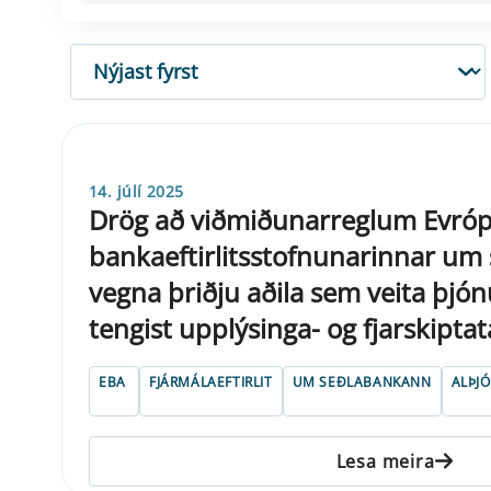
RÖÐUN
14. júlí 2025
Drög að viðmiðunarreglum Evró
bankaeftirlitsstofnunarinnar um
vegna þriðju aðila sem veita þjó
tengist upplýsinga- og fjarskipta
EBA
FJÁRMÁLAEFTIRLIT
UM SEÐLABANKANN
ALÞJ
Lesa meira