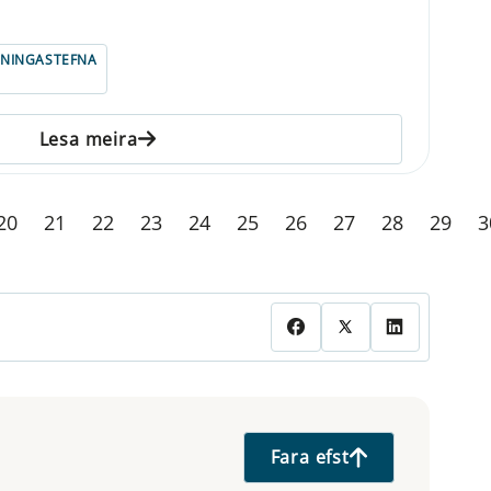
ENINGASTEFNA
Lesa meira
20
21
22
23
24
25
26
27
28
29
3
Fara efst