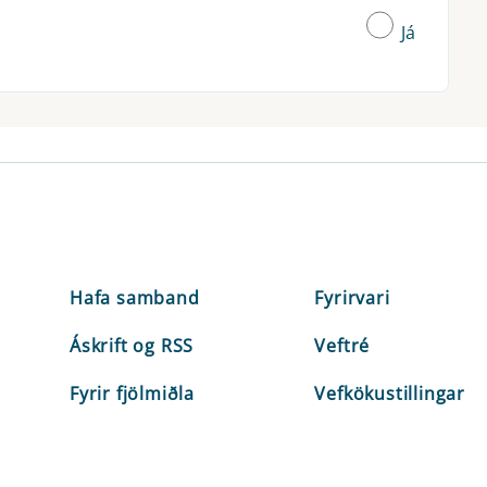
Já
Hafa samband
Fyrirvari
Áskrift og RSS
Veftré
Fyrir fjölmiðla
Vefkökustillingar