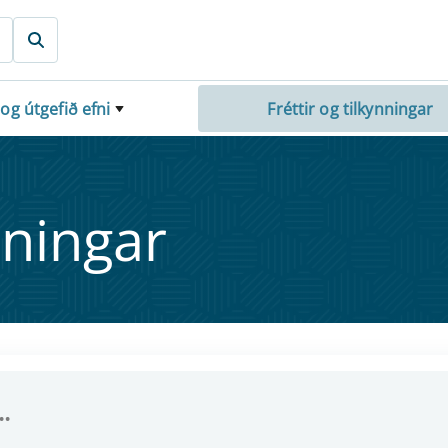
 og útgefið efni
Fréttir og tilkynningar
nn­ing­ar