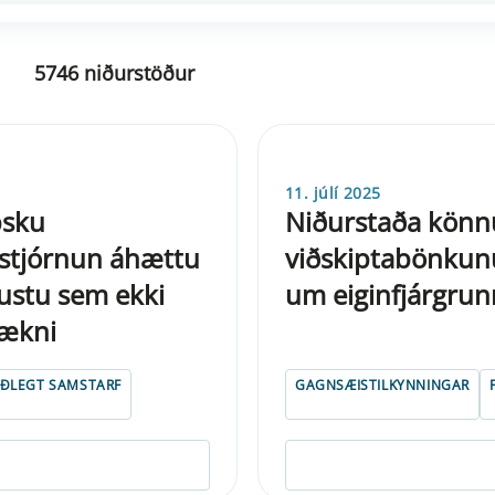
5746 niðurstöður
11. júlí 2025
psku
Niðurstaða könnu
 stjórnun áhættu
viðskiptabönkun
nustu sem ekki
um eiginfjárgrun
tækni
ÓÐLEGT SAMSTARF
GAGNSÆISTILKYNNINGAR