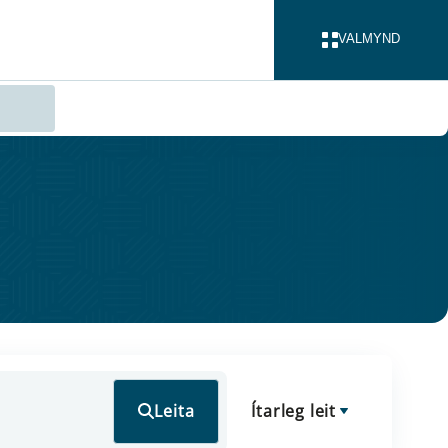
VALMYND
LOKA
Leita
Ítarleg leit