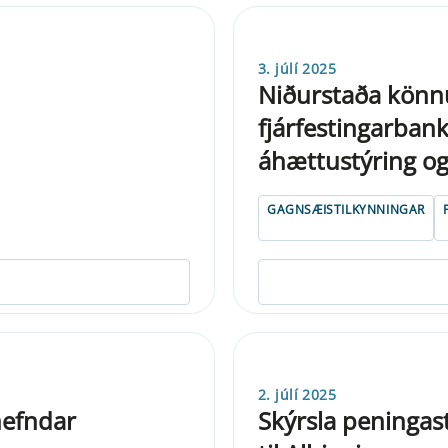
3. júlí 2025
Niðurstaða könnu
fjárfestingarbank
áhættustýring og 
GAGNSÆISTILKYNNINGAR
2. júlí 2025
nefndar
Skýrsla pen­inga­