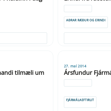
ELDRI EN 5 ÁRA
AÐRAR RÆÐUR OG ERINDI
27. maí 2014
inandi tilmæli um
Ársfundur Fjármál
ELDRI EN 5 ÁRA
FJÁRMÁLAEFTIRLIT