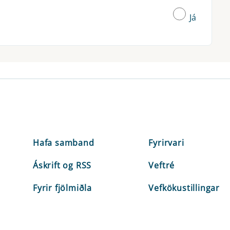
Já
Hafa samband
Fyrirvari
Áskrift og RSS
Veftré
Fyrir fjölmiðla
Vefkökustillingar