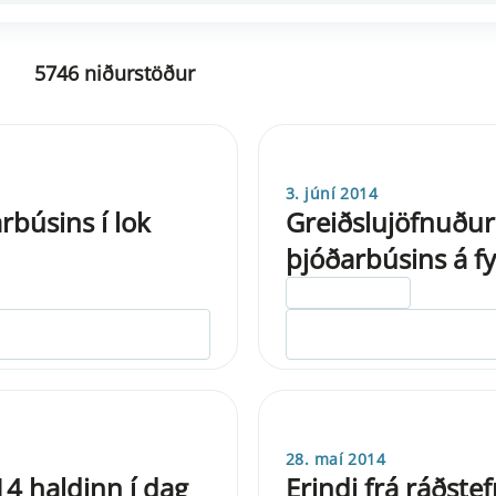
5746 niðurstöður
3. júní 2014
rbúsins í lok
Greiðslujöfnuður
þjóðarbúsins á f
ELDRI EN 5 ÁRA
28. maí 2014
14 haldinn í dag
Erindi frá ráðste