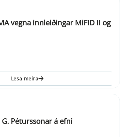
 vegna innleiðingar MiFID II og
Lesa meira
 G. Péturssonar á efni