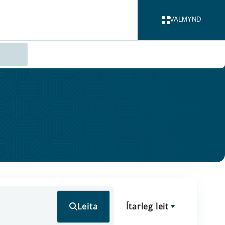
VALMYND
LOKA
Leita
Ítarleg leit