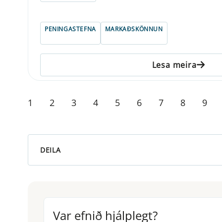
PENINGASTEFNA
MARKAÐSKÖNNUN
Lesa meira
1
2
3
4
5
6
7
8
9
DEILA
Var efnið hjálplegt?
Var efnið hjálplegt?