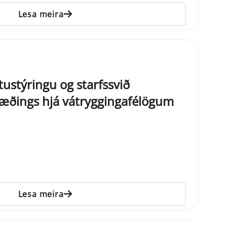
Lesa meira
ustýringu og starfssvið
æðings hjá vátryggingafélögum
Lesa meira