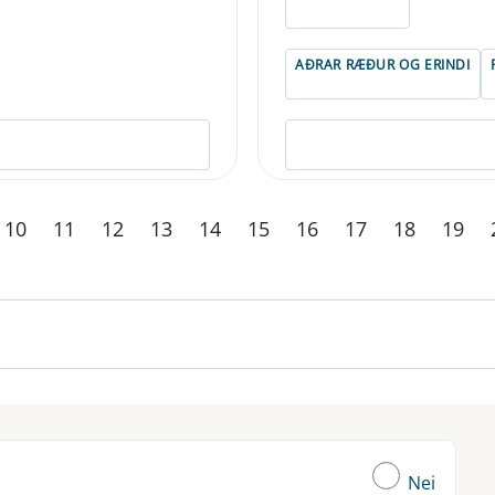
ELDRI EN 5 ÁRA
AÐRAR RÆÐUR OG ERINDI
10
11
12
13
14
15
16
17
18
19
Nei