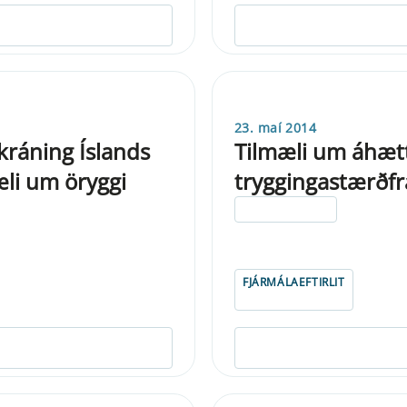
23. maí 2014
kráning Íslands
Tilmæli um áhætt
mæli um öryggi
tryggingastærðfr
ELDRI EN 5 ÁRA
FJÁRMÁLAEFTIRLIT