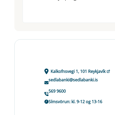
Kalkofnsvegi 1, 101 Reykjavík
sedlabanki@sedlabanki.is
569 9600
Símsvörun: kl. 9-12 og 13-16