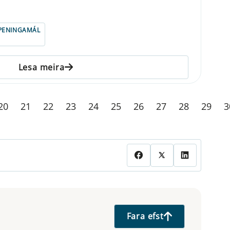
PENINGAMÁL
Lesa meira
20
21
22
23
24
25
26
27
28
29
3
Fara efst