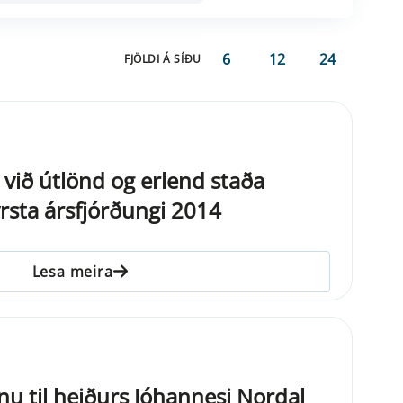
6
12
24
FJÖLDI Á SÍÐU
 við útlönd og erlend staða
yrsta ársfjórðungi 2014
Lesa meira
fnu til heiðurs Jóhannesi Nordal