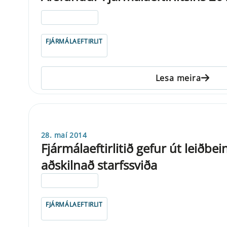
ELDRI EN 5 ÁRA
FJÁRMÁLAEFTIRLIT
Lesa meira
28. maí 2014
Fjármálaeftirlitið gefur út leiðbe
aðskilnað starfssviða
ELDRI EN 5 ÁRA
FJÁRMÁLAEFTIRLIT