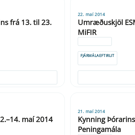
22. maí 2014
 frá 13. til 23.
Umræðuskjöl ESMA
MiFIR
ELDRI EN 5 ÁRA
FJÁRMÁLAEFTIRLIT
21. maí 2014
2.–14. maí 2014
Kynning Þórarins
Peningamála