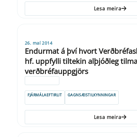
Lesa meira
26. maí 2014
Endurmat á því hvort Verðbréfas
hf. uppfylli tiltekin alþjóðleg til
verðbréfauppgjörs
ELDRI EN 5 ÁRA
FJÁRMÁLAEFTIRLIT
GAGNSÆISTILKYNNINGAR
Lesa meira