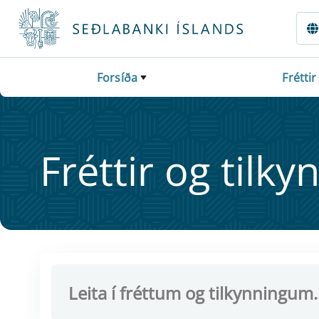
Fara beint í Meginmál
Forsíða
Fréttir
Frétt­ir og til­ky