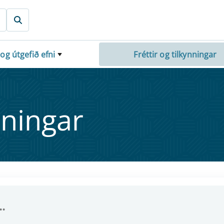
 og útgefið efni
Fréttir og tilkynningar
nn­ing­ar