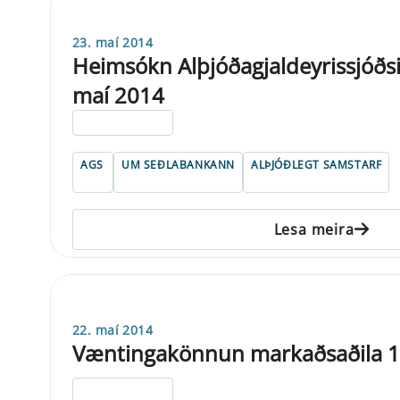
23. maí 2014
Heimsókn Alþjóðagjaldeyrissjóðsins
maí 2014
ELDRI EN 5 ÁRA
AGS
UM SEÐLABANKANN
ALÞJÓÐLEGT SAMSTARF
Lesa meira
22. maí 2014
Væntingakönnun markaðsaðila 1
ELDRI EN 5 ÁRA