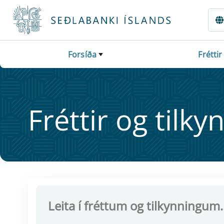
Fara beint í Meginmál
Forsíða
Fréttir
Frétt­ir og til­ky