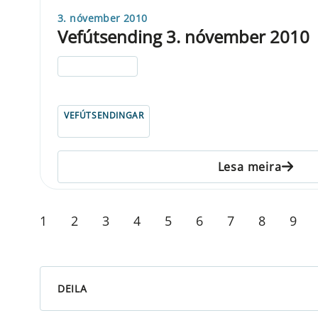
3. nóvember 2010
Vefútsending 3. nóvember 2010
ELDRI EN 5 ÁRA
VEFÚTSENDINGAR
Lesa meira
1
2
3
4
5
6
7
8
9
DEILA