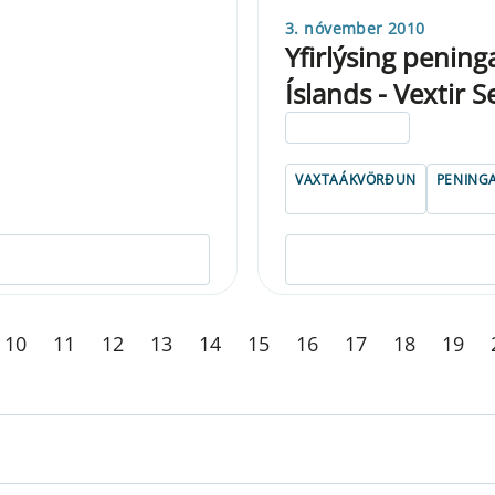
3. nóvember 2010
Yfirlýsing penin
Íslands - Vextir
ELDRI EN 5 ÁRA
VAXTAÁKVÖRÐUN
PENING
10
11
12
13
14
15
16
17
18
19