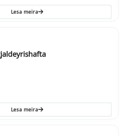
Lesa meira
gjaldeyrishafta
Lesa meira