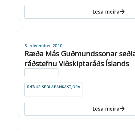
Lesa meira
5. nóvember 2010
Ræða Más Guðmundssonar seðla
ráðstefnu Viðskiptaráðs Íslands
ELDRI EN 5 ÁRA
RÆÐUR SEÐLABANKASTJÓRA
Lesa meira