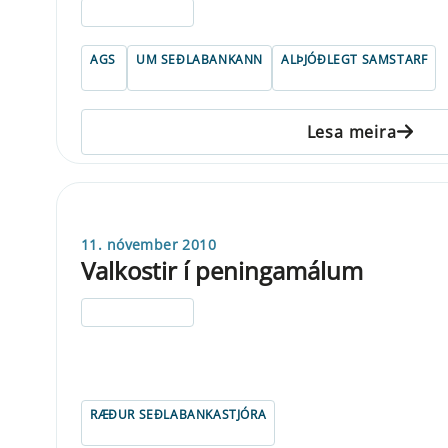
ELDRI EN 5 ÁRA
AGS
UM SEÐLABANKANN
ALÞJÓÐLEGT SAMSTARF
Lesa meira
11. nóvember 2010
Valkostir í peningamálum
ELDRI EN 5 ÁRA
RÆÐUR SEÐLABANKASTJÓRA