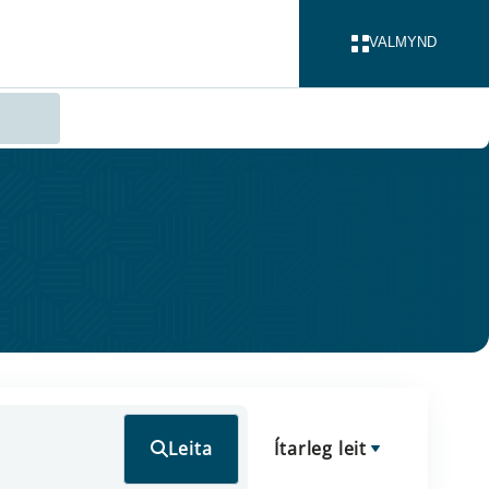
VALMYND
LOKA
Leita
Ítarleg leit