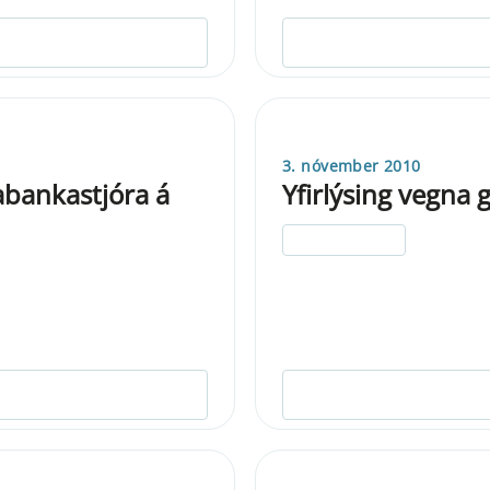
3. nóvember 2010
bankastjóra á
Yfirlýsing vegna 
ELDRI EN 5 ÁRA