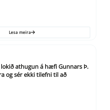
Lesa meira
 lokið athugun á hæfi Gunnars Þ.
 og sér ekki tilefni til að