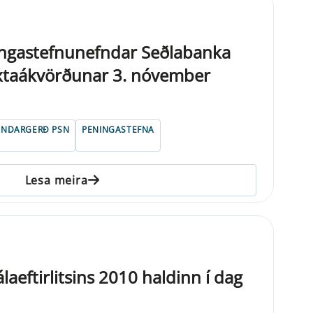
ngastefnunefndar Seðlabanka
axtaákvörðunar 3. nóvember
UNDARGERÐ PSN
PENINGASTEFNA
Lesa meira
aeftirlitsins 2010 haldinn í dag