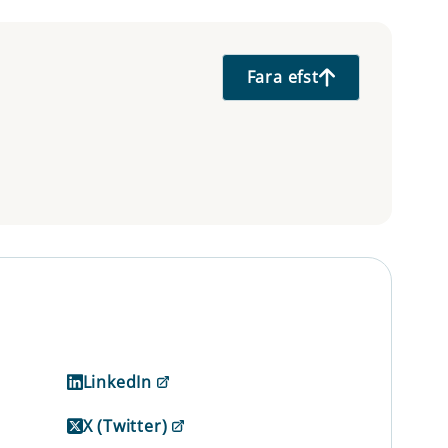
Fara efst
LinkedIn
X (Twitter)