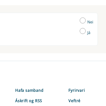
Nei
Já
Hafa samband
Fyrirvari
Áskrift og RSS
Veftré