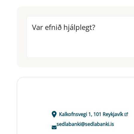
Var efnið hjálplegt?
Var efnið hjálplegt?
Kalkofnsvegi 1, 101 Reykjavík
sedlabanki@sedlabanki.is