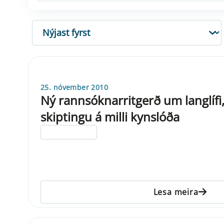
RÖÐUN
25. nóvember 2010
Ný rannsóknarritgerð um langlífi
skiptingu á milli kynslóða
ELDRI EN 5 ÁRA
Lesa meira