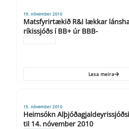
19. nóvember 2010
Matsfyrirtækið R&I lækkar lánsh
ríkissjóðs í BB+ úr BBB-
ELDRI EN 5 ÁRA
Lesa meira
15. nóvember 2010
Heimsókn Alþjóðagjaldeyrissjóðsin
til 14. nóvember 2010