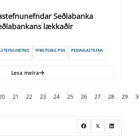
gastefnunefndar Seðlabanka
 Seðlabankans lækkaðir
ASTEFNUNEFND
YFIRLÝSING PSN
PENINGASTEFNA
Lesa meira
20
21
22
23
24
25
26
27
28
29
3