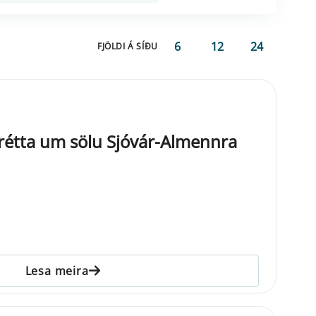
6
12
24
FJÖLDI Á SÍÐU
 frétta um sölu Sjóvár-Almennra
Lesa meira