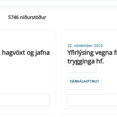
5746 niðurstöður
22. nóvember 2010
, hagvöxt og jafna
Yfirlýsing vegna
trygginga hf.
ELDRI EN 5 ÁRA
FJÁRMÁLAEFTIRLIT