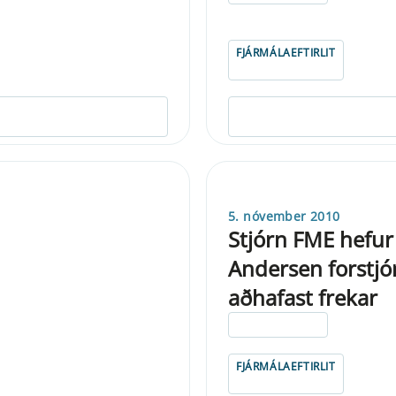
FJÁRMÁLAEFTIRLIT
5. nóvember 2010
Stjórn FME hefur
Andersen forstjóra
aðhafast frekar
ELDRI EN 5 ÁRA
FJÁRMÁLAEFTIRLIT