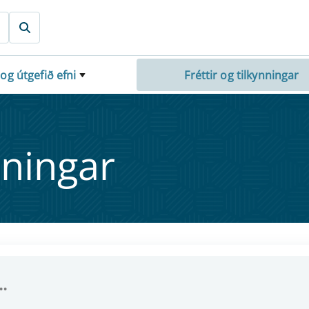
 og útgefið efni
Fréttir og tilkynningar
nn­ing­ar