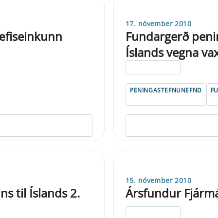
17. nóvember 2010
æfiseinkunn
Fundargerð peni
Íslands vegna v
ELDRI EN 5 ÁRA
PENINGASTEFNUNEFND
F
15. nóvember 2010
s til Íslands 2.
Ársfundur Fjármál
ELDRI EN 5 ÁRA