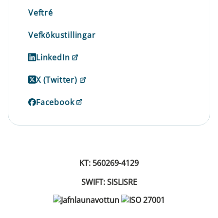
Veftré
Vefkökustillingar
LinkedIn
X (Twitter)
Facebook
KT: 560269-4129
SWIFT: SISLISRE