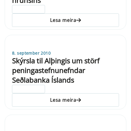
hrunsins
ELDRI EN 5 ÁRA
Lesa meira
8. september 2010
Skýrsla til Alþingis um störf
peningastefnunefndar
Seðlabanka Íslands
ELDRI EN 5 ÁRA
Lesa meira