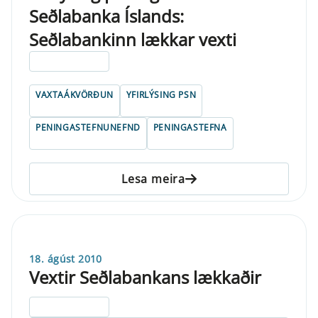
Seðlabanka Íslands:
Seðlabankinn lækkar vexti
ELDRI EN 5 ÁRA
VAXTAÁKVÖRÐUN
YFIRLÝSING PSN
PENINGASTEFNUNEFND
PENINGASTEFNA
Lesa meira
18. ágúst 2010
Vextir Seðlabankans lækkaðir
ELDRI EN 5 ÁRA