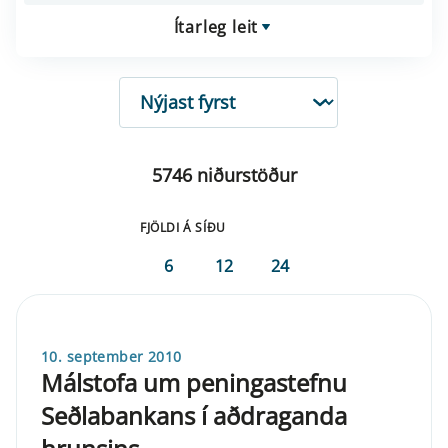
Ítarleg leit
RÖÐUN
5746 niðurstöður
FJÖLDI Á SÍÐU
6
12
24
10. september 2010
Málstofa um peningastefnu
Seðlabankans í aðdraganda