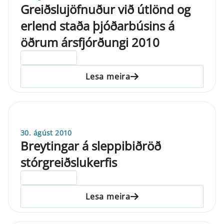
Greiðslujöfnuður við útlönd og
erlend staða þjóðarbúsins á
öðrum ársfjórðungi 2010
ELDRI EN 5 ÁRA
Lesa meira
30. ágúst 2010
Breytingar á sleppibiðröð
stórgreiðslukerfis
ELDRI EN 5 ÁRA
Lesa meira