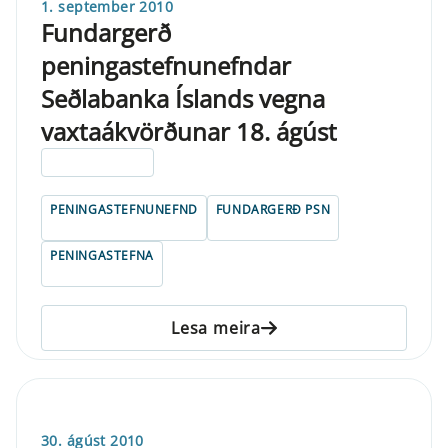
1. september 2010
Fundargerð
peningastefnunefndar
Seðlabanka Íslands vegna
vaxtaákvörðunar 18. ágúst
ELDRI EN 5 ÁRA
PENINGASTEFNUNEFND
FUNDARGERÐ PSN
PENINGASTEFNA
Lesa meira
30. ágúst 2010