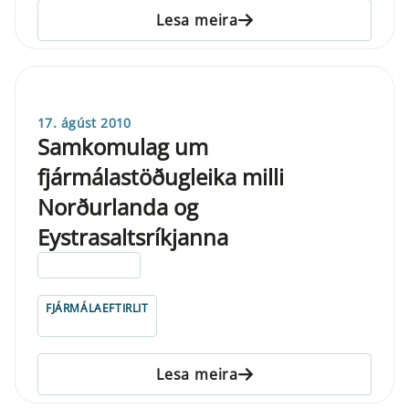
Lesa meira
17. ágúst 2010
Samkomulag um
fjármálastöðugleika milli
Norðurlanda og
Eystrasaltsríkjanna
ELDRI EN 5 ÁRA
FJÁRMÁLAEFTIRLIT
Lesa meira