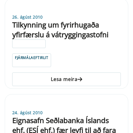
26. ágúst 2010
Tilkynning um fyrirhugaða
yfirfærslu á vátryggingastofni
ELDRI EN 5 ÁRA
FJÁRMÁLAEFTIRLIT
Lesa meira
24. ágúst 2010
Eignasafn Seðlabanka Íslands
ehf. (ESÍ ehf.) fær leyfi til að fara