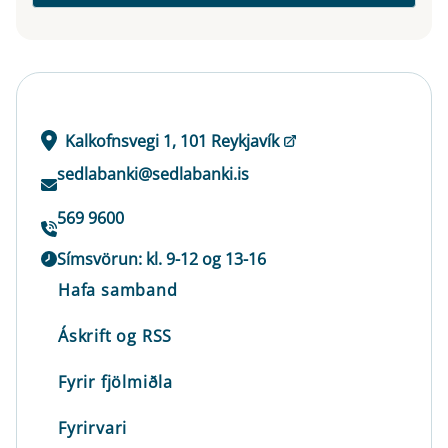
Kalkofnsvegi 1, 101 Reykjavík
sedlabanki@sedlabanki.is
569 9600
Símsvörun: kl. 9-12 og 13-16
Hafa samband
Áskrift og RSS
Fyrir fjölmiðla
Fyrirvari