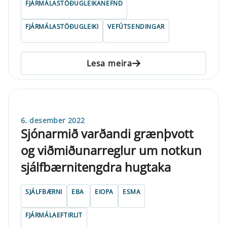
FJÁRMÁLASTÖÐUGLEIKANEFND
FJÁRMÁLASTÖÐUGLEIKI
VEFÚTSENDINGAR
Lesa meira
6. desember 2022
Sjónarmið varðandi grænþvott
og viðmiðunarreglur um notkun
sjálfbærnitengdra hugtaka
SJÁLFBÆRNI
EBA
EIOPA
ESMA
FJÁRMÁLAEFTIRLIT