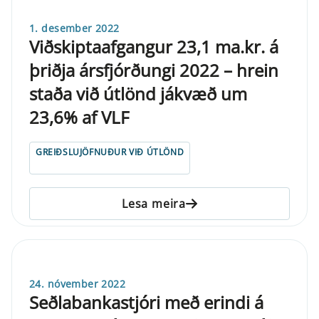
1. desember 2022
Viðskiptaafgangur 23,1 ma.kr. á
þriðja ársfjórðungi 2022 – hrein
staða við útlönd jákvæð um
23,6% af VLF
GREIÐSLUJÖFNUÐUR VIÐ ÚTLÖND
Lesa meira
24. nóvember 2022
Seðlabankastjóri með erindi á