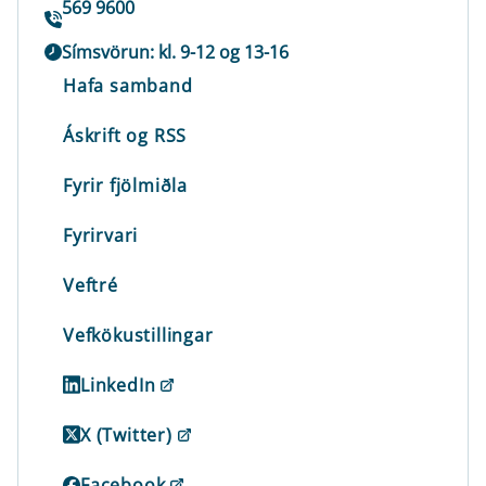
569 9600
Símsvörun: kl. 9-12 og 13-16
Hafa samband
Áskrift og RSS
Fyrir fjölmiðla
Fyrirvari
Veftré
Vefkökustillingar
LinkedIn
X (Twitter)
Facebook