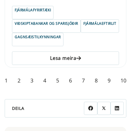
FJÁRMÁLAFYRIRTÆKI
VIÐSKIPTABANKAR OG SPARISJÓÐIR
FJÁRMÁLAEFTIRLIT
GAGNSÆISTILKYNNINGAR
Lesa meira
1
2
3
4
5
6
7
8
9
10
DEILA