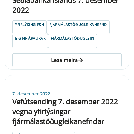
Seðlabanka Íslands 7. desember
2022
YFIRLÝSING FSN
FJÁRMÁLASTÖÐUGLEIKANEFND
EIGINFJÁRAUKAR
FJÁRMÁLASTÖÐUGLEIKI
Lesa meira
7. desember 2022
Vefútsending 7. desember 2022
vegna yfirlýsingar
fjármálastöðugleikanefndar