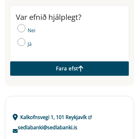
Var efnið hjálplegt?
Var efnið hjálplegt?
Nei
Já
Fara efst
Kalkofnsvegi 1, 101 Reykjavík
sedlabanki@sedlabanki.is