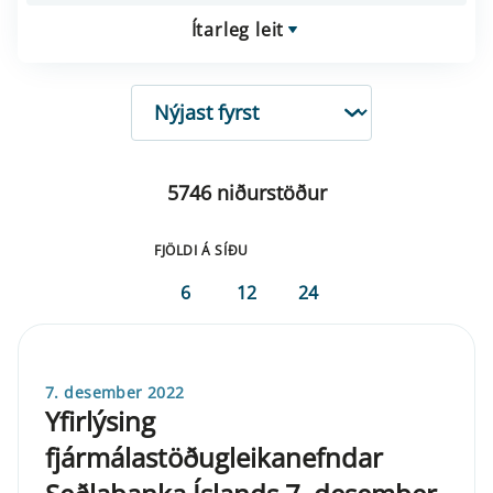
Ítarleg leit
RÖÐUN
5746 niðurstöður
FJÖLDI Á SÍÐU
6
12
24
7. desember 2022
Yfirlýsing
fjármálastöðugleikanefndar