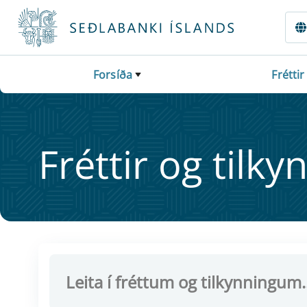
Fara beint í Meginmál
Forsíða
Fréttir
Frétt­ir og til­ky