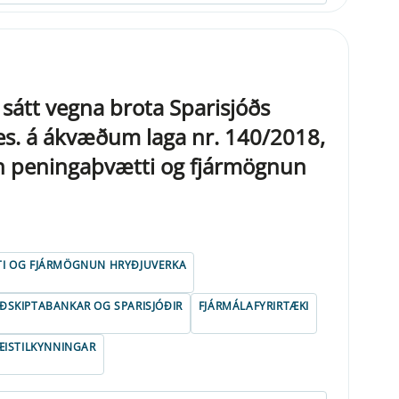
átt vegna brota Sparisjóðs
s. á ákvæðum laga nr. 140/2018,
n peningaþvætti og fjármögnun
TI OG FJÁRMÖGNUN HRYÐJUVERKA
IÐSKIPTABANKAR OG SPARISJÓÐIR
FJÁRMÁLAFYRIRTÆKI
ISTILKYNNINGAR