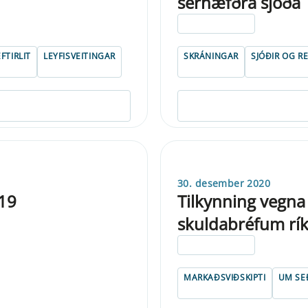
sérhæfðra sjóða
ELDRI EN 5 ÁRA
FTIRLIT
LEYFISVEITINGAR
SKRÁNINGAR
SJÓÐIR OG R
30. desember 2020
-19
Tilkynning vegna
skuldabréfum rík
ELDRI EN 5 ÁRA
MARKAÐSVIÐSKIPTI
UM SE