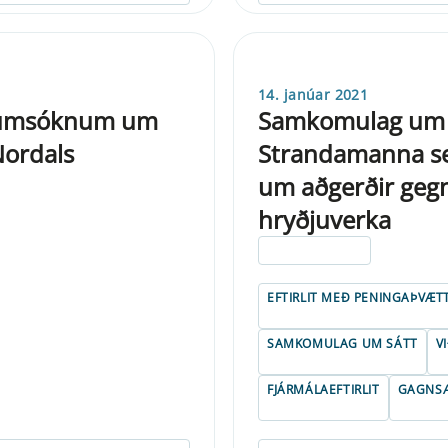
14. janúar 2021
ir umsóknum um
Samkomulag um s
Nordals
Strandamanna se
um aðgerðir geg
hryðjuverka
ELDRI EN 5 ÁRA
EFTIRLIT MEÐ PENINGAÞVÆT
SAMKOMULAG UM SÁTT
V
FJÁRMÁLAEFTIRLIT
GAGNSÆ