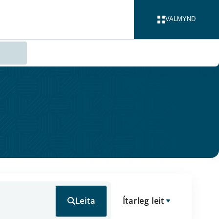
VALMYND
LOKA
Leita
Ítarleg leit