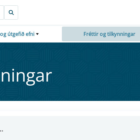
 og útgefið efni
Fréttir og tilkynningar
nn­ing­ar