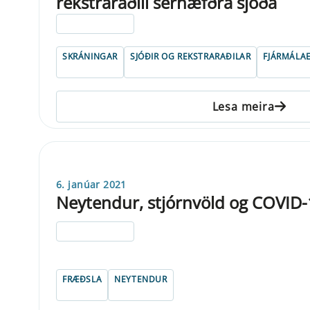
rekstraraðili sérhæfðra sjóða
ELDRI EN 5 ÁRA
SKRÁNINGAR
SJÓÐIR OG REKSTRARAÐILAR
FJÁRMÁLAE
Lesa meira
6. janúar 2021
Neytendur, stjórnvöld og COVID
ELDRI EN 5 ÁRA
FRÆÐSLA
NEYTENDUR