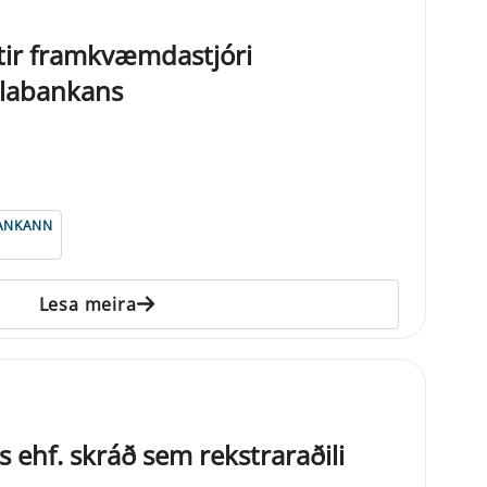
tir framkvæmdastjóri
ðlabankans
ANKANN
Lesa meira
 ehf. skráð sem rekstraraðili