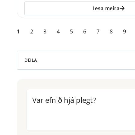
Lesa meira
1
2
3
4
5
6
7
8
9
DEILA
Var efnið hjálplegt?
Var efnið hjálplegt?