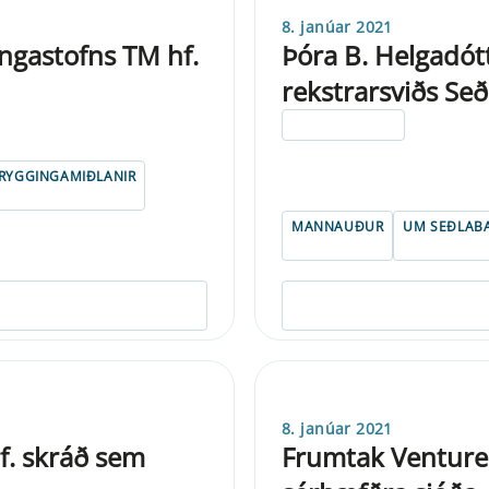
8. janúar 2021
ingastofns TM hf.
Þóra B. Helgadót
rekstrarsviðs Se
ELDRI EN 5 ÁRA
RYGGINGAMIÐLANIR
MANNAUÐUR
UM SEÐLAB
8. janúar 2021
f. skráð sem
Frumtak Ventures