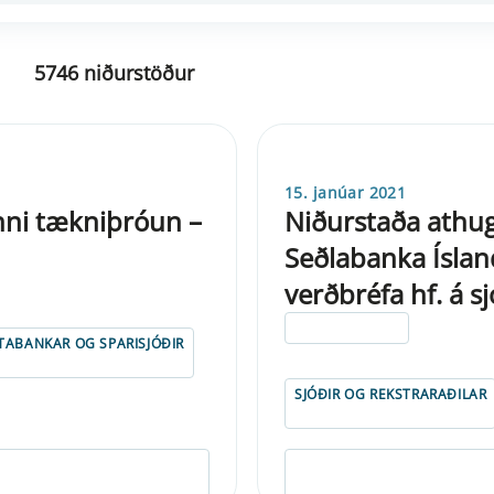
5746 niðurstöður
15. janúar 2021
nni tækniþróun –
Niðurstaða athug
Seðlabanka Íslan
verðbréfa hf. á sj
ELDRI EN 5 ÁRA
PTABANKAR OG SPARISJÓÐIR
SJÓÐIR OG REKSTRARAÐILAR