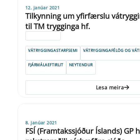
12. janúar 2021
Tilkynning um yfirfærslu vátrygg
til TM trygginga hf.
ELDRI EN 5 ÁRA
VÁTRYGGINGASTARFSEMI
VÁTRYGGINGAFÉLÖG OG VÁT
FJÁRMÁLAEFTIRLIT
NEYTENDUR
Lesa meira
8. janúar 2021
FSÍ (Framtakssjóður Íslands) GP h