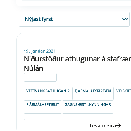
RÖÐUN
19. janúar 2021
Niðurstöður athugunar á stafræ
Núlán
ELDRI EN 5 ÁRA
VETTVANGSATHUGANIR
FJÁRMÁLAFYRIRTÆKI
VIÐSKI
FJÁRMÁLAEFTIRLIT
GAGNSÆISTILKYNNINGAR
Lesa meira