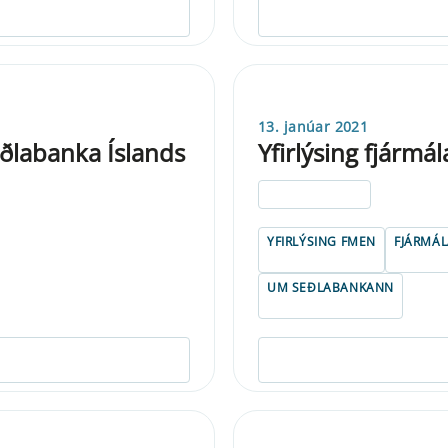
13. janúar 2021
ðlabanka Íslands
Yfirlýsing fjármá
ELDRI EN 5 ÁRA
YFIRLÝSING FMEN
FJÁRMÁL
UM SEÐLABANKANN