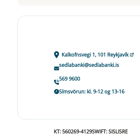
Kalkofnsvegi 1, 101 Reykjavík
sedlabanki@sedlabanki.is
569 9600
Símsvörun: kl. 9-12 og 13-16
KT: 560269-4129
SWIFT: SISLISRE