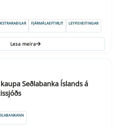
EKSTRARAÐILAR
FJÁRMÁLAEFTIRLIT
LEYFISVEITINGAR
Lesa meira
 kaupa Seðlabanka Íslands á
issjóðs
ÐLABANKANN