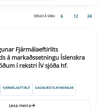
6
12
24
FJÖLDI Á SÍÐU
unar Fjármálaeftirlits
ds á markaðssetningu Íslenskra
óðum í rekstri ÍV sjóða hf.
FJÁRMÁLAEFTIRLIT
GAGNSÆISTILKYNNINGAR
Lesa meira