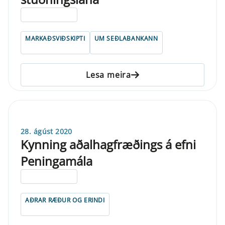
ELDRI EN 5 ÁRA
MARKAÐSVIÐSKIPTI
UM SEÐLABANKANN
Lesa meira
28. ágúst 2020
Kynning aðalhagfræðings á efni
Peningamála
ELDRI EN 5 ÁRA
AÐRAR RÆÐUR OG ERINDI