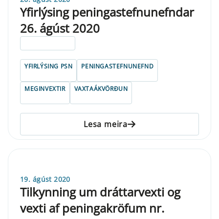
Yfirlýsing peningastefnunefndar
26. ágúst 2020
ELDRI EN 5 ÁRA
YFIRLÝSING PSN
PENINGASTEFNUNEFND
MEGINVEXTIR
VAXTAÁKVÖRÐUN
Lesa meira
19. ágúst 2020
Tilkynning um dráttarvexti og
vexti af peningakröfum nr.