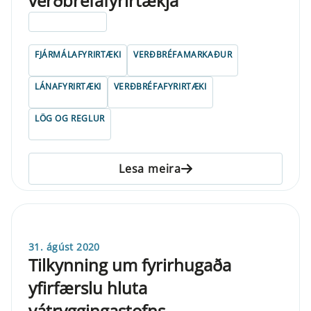
verðbréfafyrirtækja
ELDRI EN 5 ÁRA
FJÁRMÁLAFYRIRTÆKI
VERÐBRÉFAMARKAÐUR
LÁNAFYRIRTÆKI
VERÐBRÉFAFYRIRTÆKI
LÖG OG REGLUR
Lesa meira
31. ágúst 2020
Tilkynning um fyrirhugaða
yfirfærslu hluta
vátryggingastofns