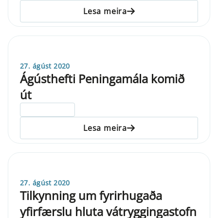
Lesa meira
27. ágúst 2020
Ágústhefti Peningamála komið
út
ELDRI EN 5 ÁRA
Lesa meira
27. ágúst 2020
Tilkynning um fyrirhugaða
yfirfærslu hluta vátryggingastofn