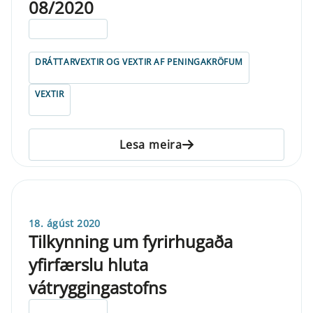
08/2020
ELDRI EN 5 ÁRA
DRÁTTARVEXTIR OG VEXTIR AF PENINGAKRÖFUM
VEXTIR
Lesa meira
18. ágúst 2020
Tilkynning um fyrirhugaða
yfirfærslu hluta
vátryggingastofns
ELDRI EN 5 ÁRA