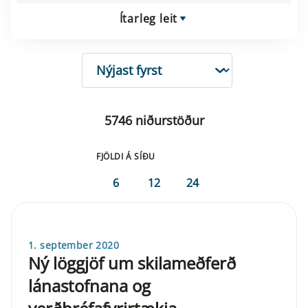
Ítarleg leit
RÖÐUN
5746 niðurstöður
FJÖLDI Á SÍÐU
6
12
24
1. september 2020
Ný löggjöf um skilameðferð
lánastofnana og