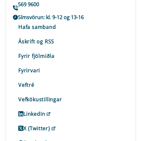
569 9600
Símsvörun: kl. 9-12 og 13-16
Hafa samband
Áskrift og RSS
Fyrir fjölmiðla
Fyrirvari
Veftré
Vefkökustillingar
LinkedIn
X (Twitter)