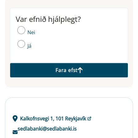
Var efnið hjálplegt?
Var efnið hjálplegt?
Nei
Já
Fara efst
Kalkofnsvegi 1, 101 Reykjavík
sedlabanki@sedlabanki.is