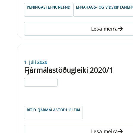
PENINGASTEFNUNEFND
EFNAHAGS- OG VIÐSKIPTANEF
Lesa meira
1. júlí 2020
Fjármálastöðugleiki 2020/1
ELDRI EN 5 ÁRA
RITIÐ FJÁRMÁLASTÖÐUGLEIKI
Lesa meira