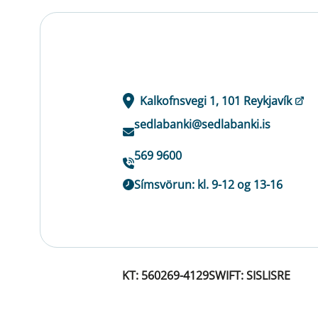
Kalkofnsvegi 1, 101 Reykjavík
sedlabanki@sedlabanki.is
569 9600
Símsvörun: kl. 9-12 og 13-16
KT: 560269-4129
SWIFT: SISLISRE