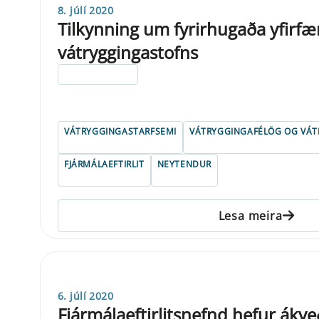
8. júlí 2020
Tilkynning um fyrirhugaða yfirfæ
vátryggingastofns
ELDRI EN 5 ÁRA
VÁTRYGGINGASTARFSEMI
VÁTRYGGINGAFÉLÖG OG VÁT
FJÁRMÁLAEFTIRLIT
NEYTENDUR
Lesa meira
6. júlí 2020
Fjármálaeftirlitsnefnd hefur ákve