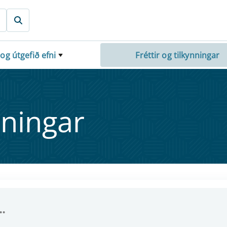
 og útgefið efni
Fréttir og tilkynningar
nn­ing­ar