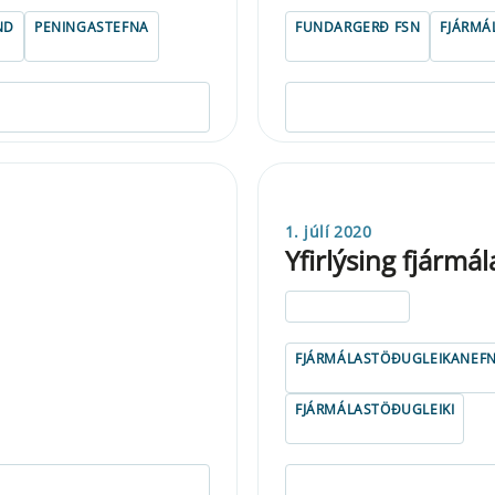
ND
PENINGASTEFNA
FUNDARGERÐ FSN
FJÁRMÁ
1. júlí 2020
Yfirlýsing fjármá
ELDRI EN 5 ÁRA
FJÁRMÁLASTÖÐUGLEIKANEF
FJÁRMÁLASTÖÐUGLEIKI