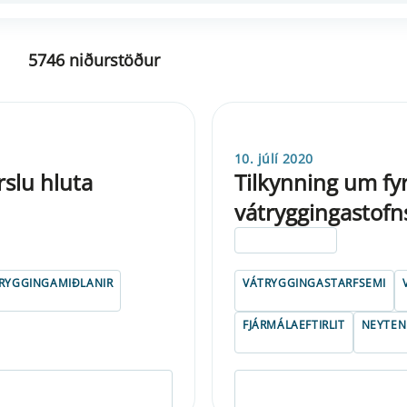
5746 niðurstöður
10. júlí 2020
rslu hluta
Tilkynning um fy
vátryggingastofn
ELDRI EN 5 ÁRA
RYGGINGAMIÐLANIR
VÁTRYGGINGASTARFSEMI
FJÁRMÁLAEFTIRLIT
NEYTE