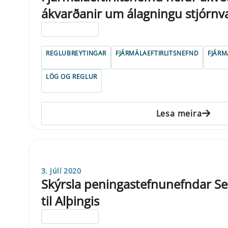
ákvarðanir um álagningu stjórnv
ELDRI EN 5 ÁRA
REGLUBREYTINGAR
FJÁRMÁLAEFTIRLITSNEFND
FJÁRM
LÖG OG REGLUR
Lesa meira
3. júlí 2020
Skýrsla peningastefnunefndar Se
til Alþingis
ELDRI EN 5 ÁRA