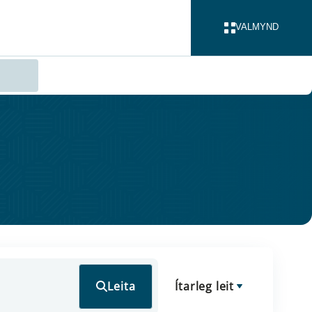
VALMYND
LOKA
Leita
Ítarleg leit