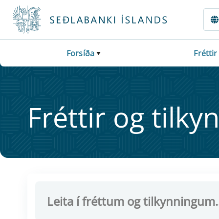
Fara beint í Meginmál
Forsíða
Fréttir
Frétt­ir og til­ky