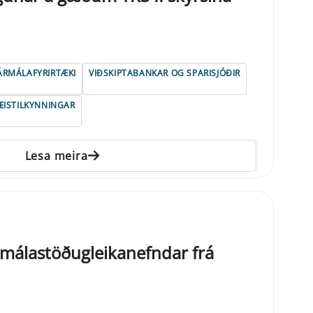
ÁRMÁLAFYRIRTÆKI
VIÐSKIPTABANKAR OG SPARISJÓÐIR
ISTILKYNNINGAR
Lesa meira
rmálastöðugleikanefndar frá