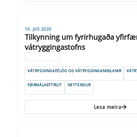
10. júlí 2020
Tilkynning um fyrirhugaða yfirfæ
vátryggingastofns
ELDRI EN 5 ÁRA
VÁTRYGGINGAFÉLÖG OG VÁTRYGGINGAMIÐLANIR
VÁTR
FJÁRMÁLAEFTIRLIT
NEYTENDUR
Lesa meira