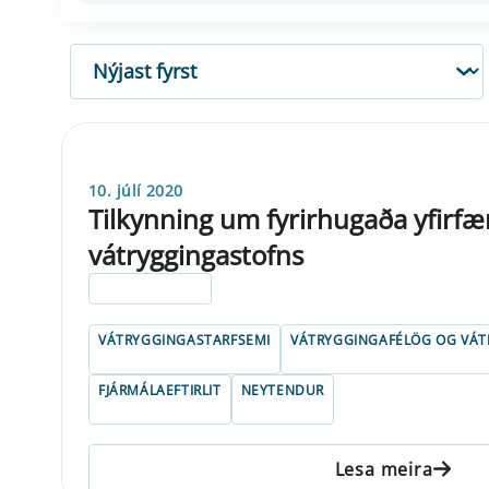
RÖÐUN
10. júlí 2020
Tilkynning um fyrirhugaða yfirfæ
vátryggingastofns
ELDRI EN 5 ÁRA
VÁTRYGGINGASTARFSEMI
VÁTRYGGINGAFÉLÖG OG VÁT
FJÁRMÁLAEFTIRLIT
NEYTENDUR
Lesa meira