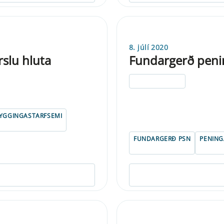
8. júlí 2020
rslu hluta
Fundargerð penin
ELDRI EN 5 ÁRA
YGGINGASTARFSEMI
FUNDARGERÐ PSN
PENIN