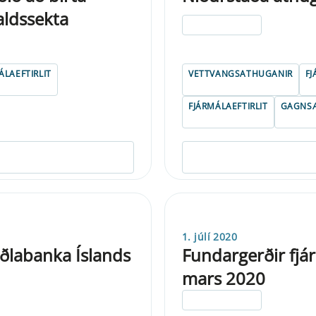
aldssekta
ELDRI EN 5 ÁRA
ÁLAEFTIRLIT
VETTVANGSATHUGANIR
FJ
FJÁRMÁLAEFTIRLIT
GAGNSÆ
1. júlí 2020
ðlabanka Íslands
Fundargerðir fjá
mars 2020
ELDRI EN 5 ÁRA