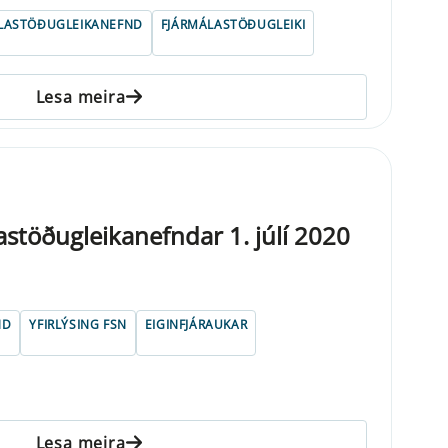
LASTÖÐUGLEIKANEFND
FJÁRMÁLASTÖÐUGLEIKI
Lesa meira
lastöðugleikanefndar 1. júlí 2020
ND
YFIRLÝSING FSN
EIGINFJÁRAUKAR
Lesa meira