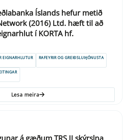
Seðlabanka Íslands hefur metið
etwork (2016) Ltd. hæft til að
eignarhlut í KORTA hf.
R EIGNARHLUTUR
RAFEYRIR OG GREIÐSLUÞJÓNUSTA
EITINGAR
Lesa meira
unar á gæðum TRS II skýrslna