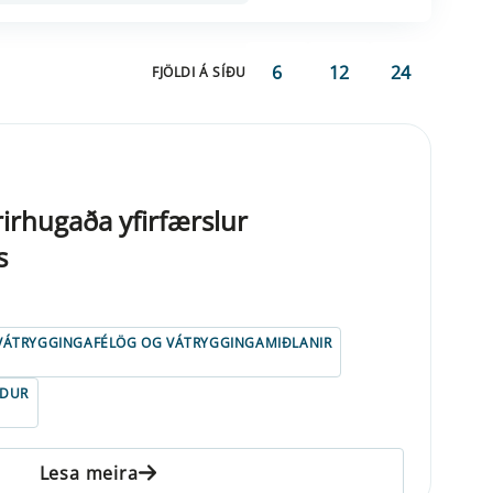
6
12
24
FJÖLDI Á SÍÐU
rirhugaða yfirfærslur
s
VÁTRYGGINGAFÉLÖG OG VÁTRYGGINGAMIÐLANIR
NDUR
Lesa meira