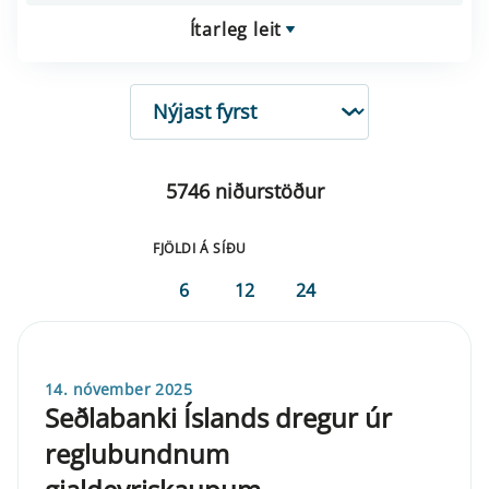
Ítarleg leit
RÖÐUN
5746 niðurstöður
FJÖLDI Á SÍÐU
6
12
24
14. nóvember 2025
Seðlabanki Íslands dregur úr
reglubundnum