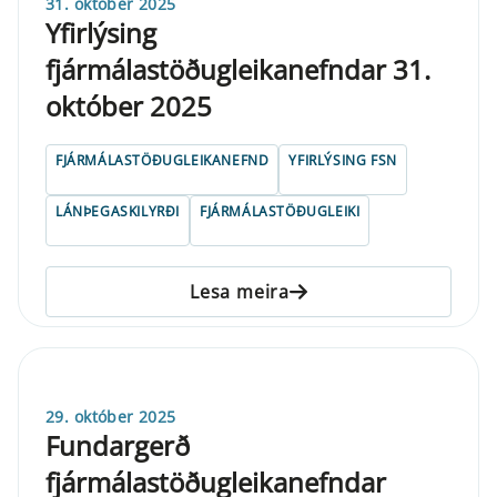
31. október 2025
Yfirlýsing
fjármálastöðugleikanefndar 31.
október 2025
FJÁRMÁLASTÖÐUGLEIKANEFND
YFIRLÝSING FSN
LÁNÞEGASKILYRÐI
FJÁRMÁLASTÖÐUGLEIKI
Lesa meira
29. október 2025
Fundargerð
fjármálastöðugleikanefndar