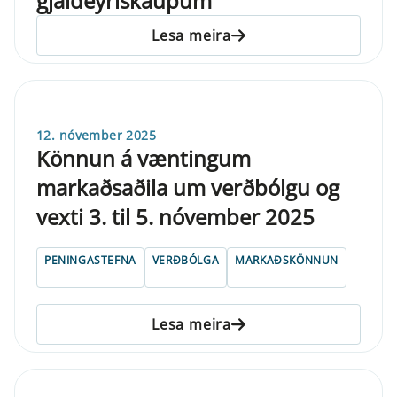
gjaldeyriskaupum
Lesa meira
12. nóvember 2025
Könn­un á vænt­ing­um
markaðsaðila um verðbólgu og
vexti 3. til 5. nóvember 2025
PENINGASTEFNA
VERÐBÓLGA
MARKAÐSKÖNNUN
Lesa meira