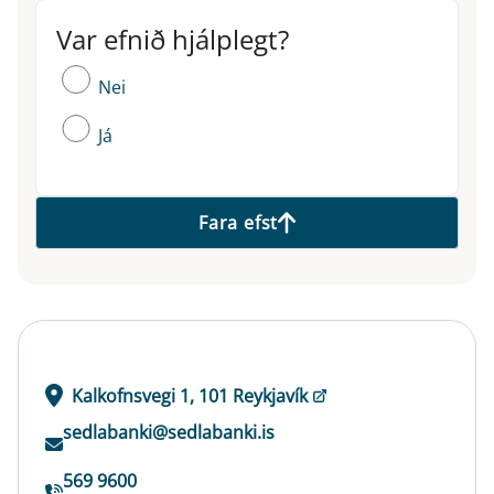
Var efnið hjálplegt?
Var efnið hjálplegt?
Nei
Já
Fara efst
Kalkofnsvegi 1, 101 Reykjavík
sedlabanki@sedlabanki.is
569 9600