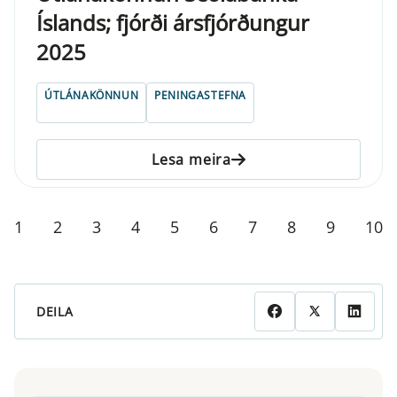
Íslands; fjórði ársfjórðungur
2025
ÚTLÁNAKÖNNUN
PENINGASTEFNA
Lesa meira
1
2
3
4
5
6
7
8
9
10
DEILA