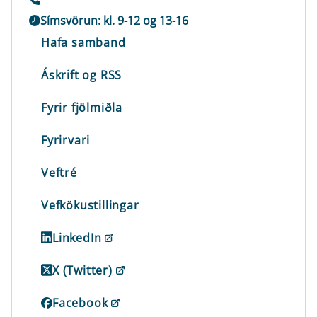
Símsvörun: kl. 9-12 og 13-16
Hafa samband
Áskrift og RSS
Fyrir fjölmiðla
Fyrirvari
Veftré
Vefkökustillingar
LinkedIn
X (Twitter)
Facebook