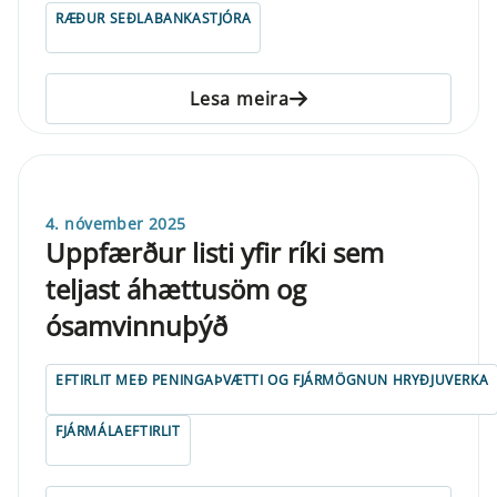
RÆÐUR SEÐLABANKASTJÓRA
Lesa meira
4. nóvember 2025
Uppfærður listi yfir ríki sem
teljast áhættusöm og
ósamvinnuþýð
EFTIRLIT MEÐ PENINGAÞVÆTTI OG FJÁRMÖGNUN HRYÐJUVERKA
FJÁRMÁLAEFTIRLIT