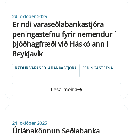
24. október 2025
Erindi varaseðlabankastjóra
peningastefnu fyrir nemendur í
þjóðhagfræði við Háskólann í
Reykjavík
RÆÐUR VARASEÐLABANKASTJÓRA
PENINGASTEFNA
Lesa meira
24. október 2025
Útlánakönnun Seðlabanka