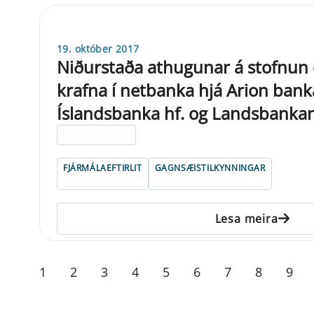
19. október 2017
Niðurstaða athugunar á stofnu
krafna í netbanka hjá Arion banka
Íslandsbanka hf. og Landsbanka
ELDRI EN 5 ÁRA
FJÁRMÁLAEFTIRLIT
GAGNSÆISTILKYNNINGAR
Lesa meira
1
2
3
4
5
6
7
8
9