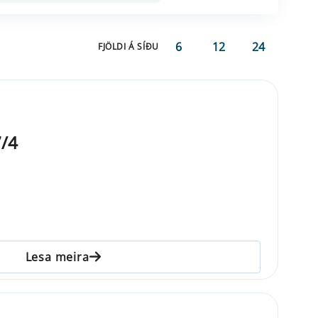
6
12
24
FJÖLDI Á SÍÐU
/4
Lesa meira