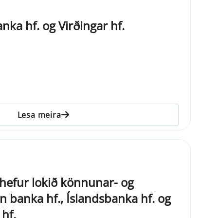
ka hf. og Virðingar hf.
Lesa meira
ð hefur lokið könnunar- og
on banka hf., Íslandsbanka hf. og
hf.