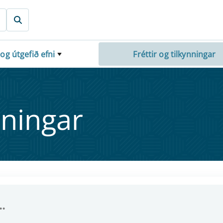
 og útgefið efni
Fréttir og tilkynningar
nn­ing­ar