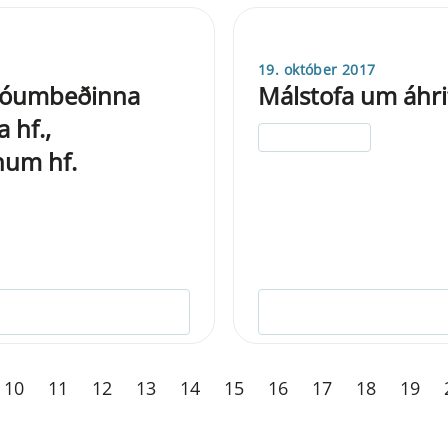
19. október 2017
n óumbeðinna
Málstofa um áhri
 hf.,
ELDRI EN 5 ÁRA
num hf.
10
11
12
13
14
15
16
17
18
19