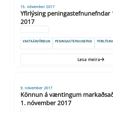
15. nóvember 2017
Yfirlýsing peningastefnunefndar
2017
ELDRI EN 5 ÁRA
VAXTAÁKVÖRÐUN
PENINGASTEFNUNEFND
YFIRLÝSIN
Lesa meira
9. nóvember 2017
Könnun á væntingum markaðsaðil
1. nóvember 2017
ELDRI EN 5 ÁRA