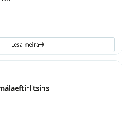
Lesa meira
álaeftirlitsins