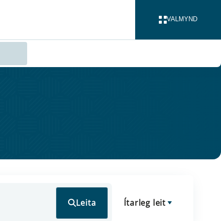
VALMYND
LOKA
Leita
Ítarleg leit