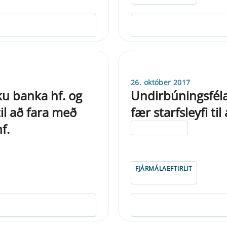
26. október 2017
iku banka hf. og
Undirbúningsféla
il að fara með
fær starfsleyfi t
f.
ELDRI EN 5 ÁRA
FJÁRMÁLAEFTIRLIT