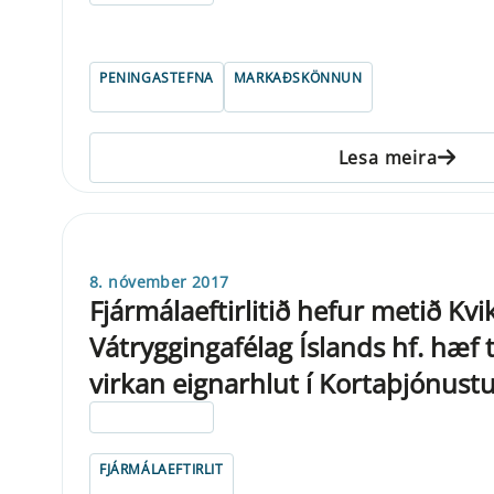
PENINGASTEFNA
MARKAÐSKÖNNUN
Lesa meira
8. nóvember 2017
Fjármálaeftirlitið hefur metið Kv
Vátryggingafélag Íslands hf. hæf t
virkan eignarhlut í Kortaþjónustu
ELDRI EN 5 ÁRA
FJÁRMÁLAEFTIRLIT