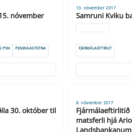
13. nóvember 2017
 15. nóvember
Samruni Kviku ban
ELDRI EN 5 ÁRA
G PSN
PENINGASTEFNA
FJÁRMÁLAEFTIRLIT
8. nóvember 2017
a 30. október til
Fjármálaeftirliti
matsferli hjá Ari
Landsbankanum 