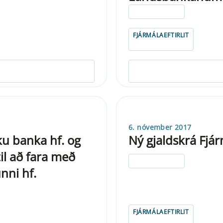
ELDRI EN 5 ÁRA
FJÁRMÁLAEFTIRLIT
6. nóvember 2017
iku banka hf. og
Ný gjaldskrá Fjárm
il að fara með
ELDRI EN 5 ÁRA
nni hf.
FJÁRMÁLAEFTIRLIT