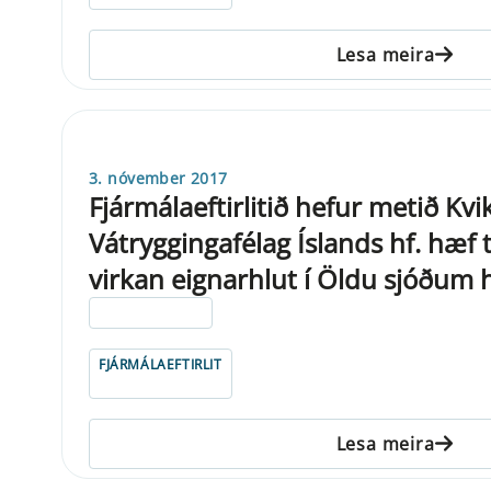
Lesa meira
3. nóvember 2017
Fjármálaeftirlitið hefur metið Kv
Vátryggingafélag Íslands hf. hæf t
virkan eignarhlut í Öldu sjóðum h
ELDRI EN 5 ÁRA
FJÁRMÁLAEFTIRLIT
Lesa meira