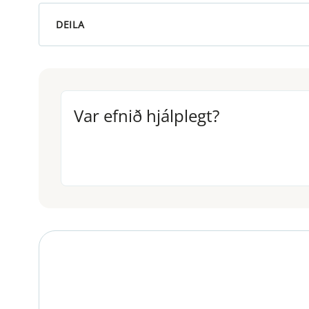
DEILA
Var efnið hjálplegt?
Var efnið hjálplegt?