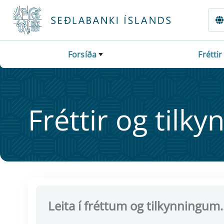
Fara beint í Meginmál
Forsíða
Fréttir
Frétt­ir og til­ky