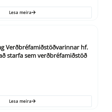
Lesa meira
g Verðbréfamiðstöðvarinnar hf.
il að starfa sem verðbréfamiðstöð
Lesa meira