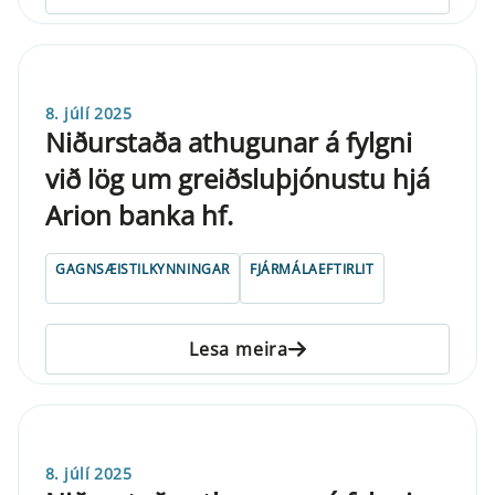
8. júlí 2025
Niðurstaða athugunar á fylgni
við lög um greiðsluþjónustu hjá
Arion banka hf.
GAGNSÆISTILKYNNINGAR
FJÁRMÁLAEFTIRLIT
Lesa meira
8. júlí 2025