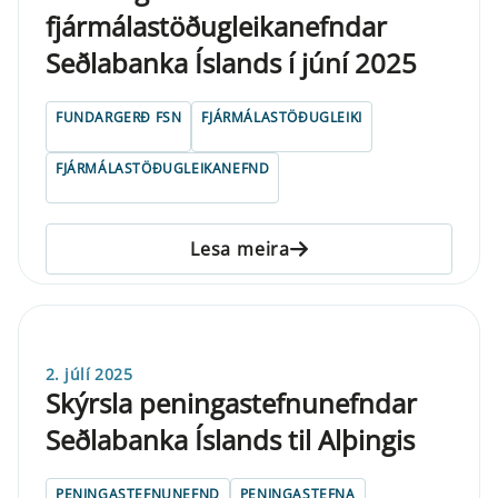
fjármálastöðugleikanefndar
Seðlabanka Íslands í júní 2025
FUNDARGERÐ FSN
FJÁRMÁLASTÖÐUGLEIKI
FJÁRMÁLASTÖÐUGLEIKANEFND
Lesa meira
2. júlí 2025
Skýrsla pen­inga­stefnu­nefnd­ar
Seðlabanka Íslands til Alþing­is
PENINGASTEFNUNEFND
PENINGASTEFNA