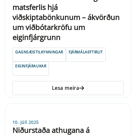
matsferlis hjá
viðskiptabönkunum – ákvörðun
um viðbótarkröfu um
eiginfjárgrunn
GAGNSÆISTILKYNNINGAR
FJÁRMÁLAEFTIRLIT
EIGINFJÁRAUKAR
Lesa meira
10. júlí 2025
Niðurstaða athugana á