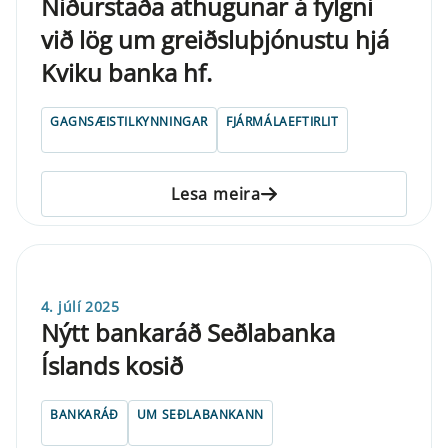
Niðurstaða athugunar á fylgni
við lög um greiðsluþjónustu hjá
Kviku banka hf.
GAGNSÆISTILKYNNINGAR
FJÁRMÁLAEFTIRLIT
Lesa meira
4. júlí 2025
Nýtt bankaráð Seðlabanka
Íslands kosið
BANKARÁÐ
UM SEÐLABANKANN