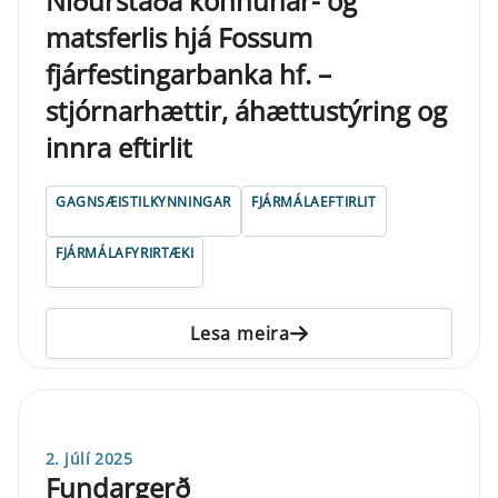
Niðurstaða könnunar- og
matsferlis hjá Fossum
fjárfestingarbanka hf. –
stjórnarhættir, áhættustýring og
innra eftirlit
GAGNSÆISTILKYNNINGAR
FJÁRMÁLAEFTIRLIT
FJÁRMÁLAFYRIRTÆKI
Lesa meira
2. júlí 2025
Fundargerð