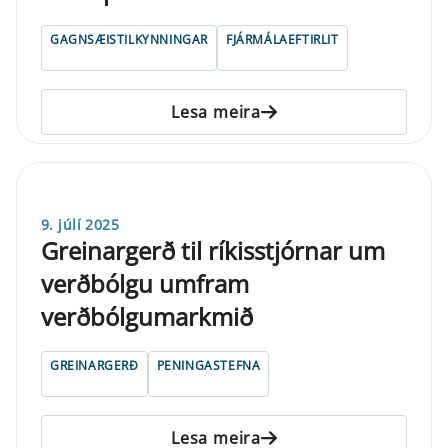
GAGNSÆISTILKYNNINGAR
FJÁRMÁLAEFTIRLIT
Lesa meira
9. júlí 2025
Grein­ar­gerð til rí­k­is­stjór­n­ar um
verðbólgu umfram
verðbólgumarkmið
GREINARGERÐ
PENINGASTEFNA
Lesa meira