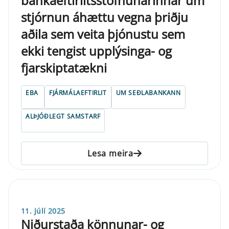
bankaeftirlitsstofnunarinnar um
stjórnun áhættu vegna þriðju
aðila sem veita þjónustu sem
ekki tengist upplýsinga- og
fjarskiptatækni
EBA
FJÁRMÁLAEFTIRLIT
UM SEÐLABANKANN
ALÞJÓÐLEGT SAMSTARF
Lesa meira
11. júlí 2025
Niðurstaða könnunar- og