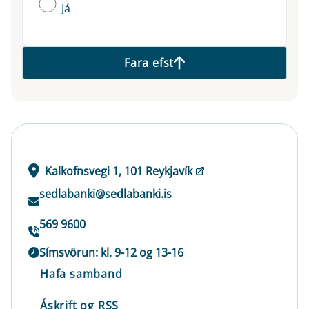
Já
Fara efst
Kalkofnsvegi 1, 101 Reykjavík
sedlabanki@sedlabanki.is
569 9600
Símsvörun: kl. 9-12 og 13-16
Hafa samband
Áskrift og RSS