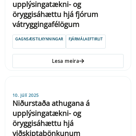
upplýsingatækni- og
öryggisáhættu hjá fjórum
vátryggingafélögum
GAGNSÆISTILKYNNINGAR
FJÁRMÁLAEFTIRLIT
Lesa meira
10. júlí 2025
Niðurstaða athugana á
upplýsingatækni- og
öryggisáhættu hjá
viðskiptabönkunum