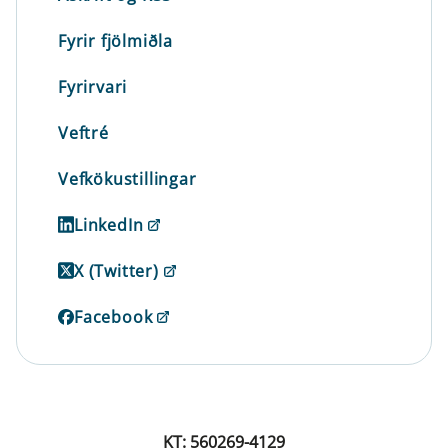
Fyrir fjölmiðla
Fyrirvari
Veftré
Vefkökustillingar
LinkedIn
X (Twitter)
Facebook
KT: 560269-4129