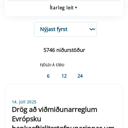
Ítarleg leit
RÖÐUN
5746 niðurstöður
FJÖLDI Á SÍÐU
6
12
24
14. júlí 2025
Drög að viðmiðunarreglum
Evrópsku