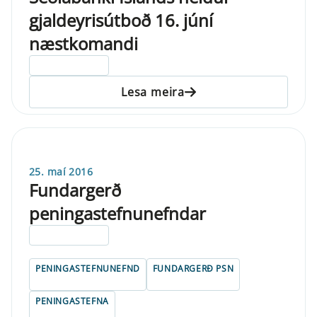
gjaldeyrisútboð 16. júní
næstkomandi
ELDRI EN 5 ÁRA
Lesa meira
25. maí 2016
Fundargerð
peningastefnunefndar
ELDRI EN 5 ÁRA
PENINGASTEFNUNEFND
FUNDARGERÐ PSN
PENINGASTEFNA