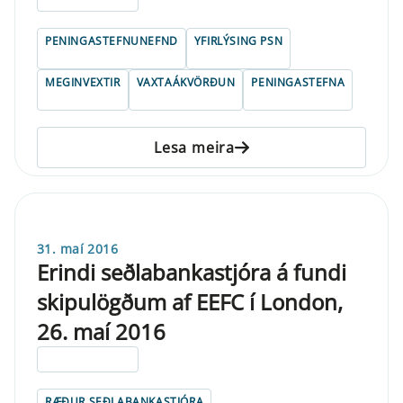
PENINGASTEFNUNEFND
YFIRLÝSING PSN
MEGINVEXTIR
VAXTAÁKVÖRÐUN
PENINGASTEFNA
Lesa meira
31. maí 2016
Erindi seðlabankastjóra á fundi
skipulögðum af EEFC í London,
26. maí 2016
ELDRI EN 5 ÁRA
RÆÐUR SEÐLABANKASTJÓRA