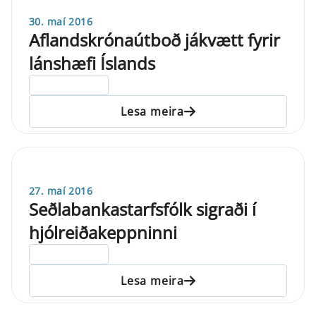
30. maí 2016
Aflandskrónaútboð jákvætt fyrir
lánshæfi Íslands
ELDRI EN 5 ÁRA
Lesa meira
27. maí 2016
Seðlabankastarfsfólk sigraði í
hjólreiðakeppninni
ELDRI EN 5 ÁRA
Lesa meira