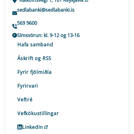
sedlabanki@sedlabanki.is
569 9600
Símsvörun: kl. 9-12 og 13-16
Hafa samband
Áskrift og RSS
Fyrir fjölmiðla
Fyrirvari
Veftré
Vefkökustillingar
LinkedIn