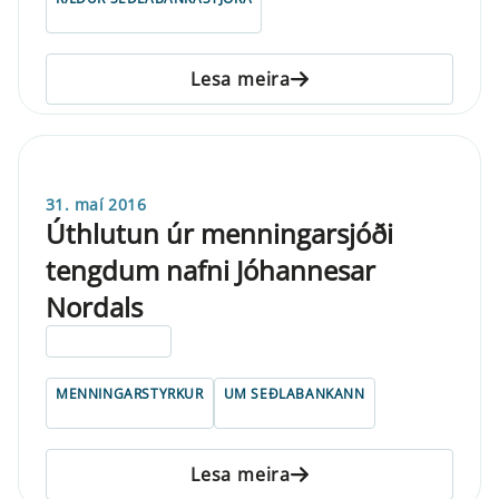
Lesa meira
31. maí 2016
Úthlutun úr menningarsjóði
tengdum nafni Jóhannesar
Nordals
ELDRI EN 5 ÁRA
MENNINGARSTYRKUR
UM SEÐLABANKANN
Lesa meira