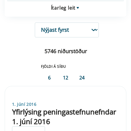
Ítarleg leit
RÖÐUN
5746 niðurstöður
FJÖLDI Á SÍÐU
6
12
24
1. júní 2016
Yfirlýsing peningastefnunefndar
1. júní 2016
ELDRI EN 5 ÁRA