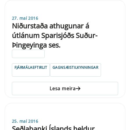
27. maí 2016
Niðurstaða athugunar á
útlánum Sparisjóðs Suður-
Þingeyinga ses.
ELDRI EN 5 ÁRA
FJÁRMÁLAEFTIRLIT
GAGNSÆISTILKYNNINGAR
Lesa meira
25. maí 2016
Seðlabanki Íslands heldur