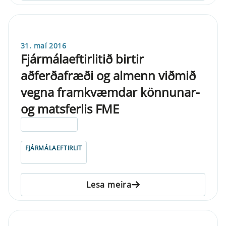
31. maí 2016
Fjármálaeftirlitið birtir
aðferðafræði og almenn viðmið
vegna framkvæmdar könnunar-
og matsferlis FME
ELDRI EN 5 ÁRA
FJÁRMÁLAEFTIRLIT
Lesa meira