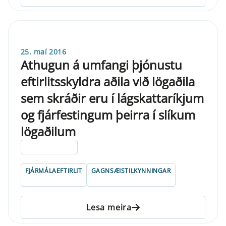
25. maí 2016
Athugun á umfangi þjónustu
eftirlitsskyldra aðila við lögaðila
sem skráðir eru í lágskattaríkjum
og fjárfestingum þeirra í slíkum
lögaðilum
ELDRI EN 5 ÁRA
FJÁRMÁLAEFTIRLIT
GAGNSÆISTILKYNNINGAR
Lesa meira