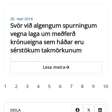
25. maí 2016
Svör við algengum spurningum
vegna laga um meðferð
krónueigna sem háðar eru
sérstökum takmörkunum
ELDRI EN 5 ÁRA
Lesa meira
1
2
3
4
5
6
7
8
9
10
DEILA