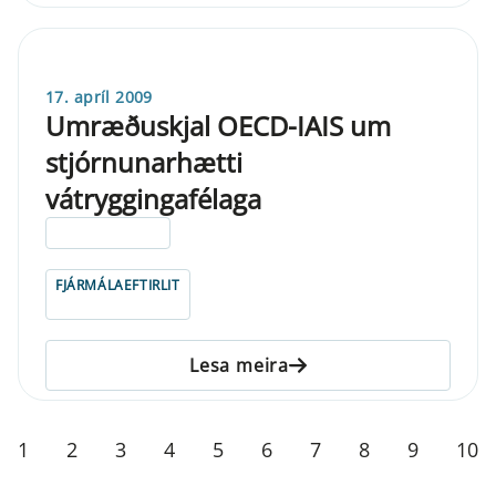
17. apríl 2009
Umræðuskjal OECD-IAIS um
stjórnunarhætti
vátryggingafélaga
ELDRI EN 5 ÁRA
FJÁRMÁLAEFTIRLIT
Lesa meira
1
2
3
4
5
6
7
8
9
10