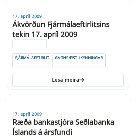
17. apríl 2009
Ákvörðun Fjármálaeftirlitsins
tekin 17. apríl 2009
ELDRI EN 5 ÁRA
FJÁRMÁLAEFTIRLIT
GAGNSÆISTILKYNNINGAR
Lesa meira
17. apríl 2009
Ræða bankastjóra Seðlabanka
Íslands á ársfundi