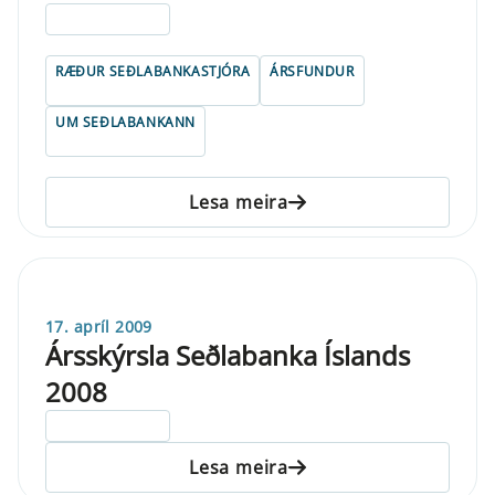
ELDRI EN 5 ÁRA
RÆÐUR SEÐLABANKASTJÓRA
ÁRSFUNDUR
UM SEÐLABANKANN
Lesa meira
17. apríl 2009
Ársskýrsla Seðlabanka Íslands
2008
ELDRI EN 5 ÁRA
Lesa meira