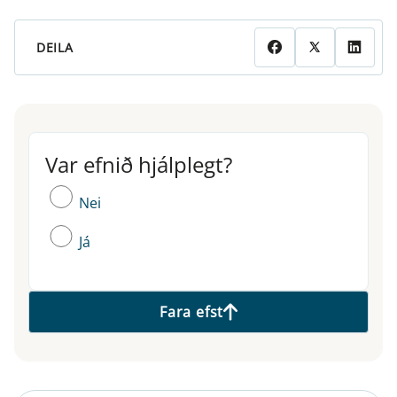
DEILA
Var efnið hjálplegt?
Var efnið hjálplegt?
Nei
Já
Fara efst