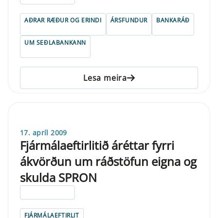
AÐRAR RÆÐUR OG ERINDI
ÁRSFUNDUR
BANKARÁÐ
UM SEÐLABANKANN
Lesa meira
17. apríl 2009
Fjármálaeftirlitið áréttar fyrri
ákvörðun um ráðstöfun eigna og
skulda SPRON
ELDRI EN 5 ÁRA
FJÁRMÁLAEFTIRLIT