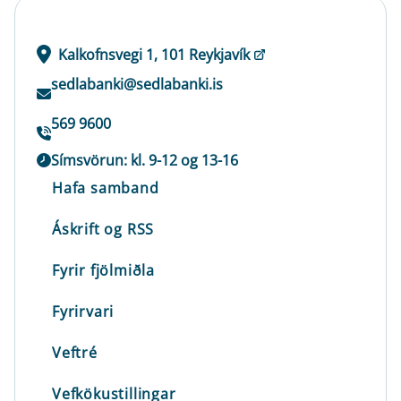
Kalkofnsvegi 1, 101 Reykjavík
sedlabanki@sedlabanki.is
569 9600
Símsvörun: kl. 9-12 og 13-16
Hafa samband
Áskrift og RSS
Fyrir fjölmiðla
Fyrirvari
Veftré
Vefkökustillingar