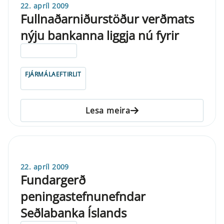
22. apríl 2009
Fullnaðarniðurstöður verðmats
nýju bankanna liggja nú fyrir
ELDRI EN 5 ÁRA
FJÁRMÁLAEFTIRLIT
Lesa meira
22. apríl 2009
Fundargerð
peningastefnunefndar
Seðlabanka Íslands