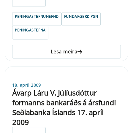
ELDRI EN 5 ÁRA
PENINGASTEFNUNEFND
FUNDARGERÐ PSN
PENINGASTEFNA
Lesa meira
18. apríl 2009
Ávarp Láru V. Júlíusdóttur
formanns bankaráðs á ársfundi
Seðlabanka Íslands 17. apríl
2009
ELDRI EN 5 ÁRA