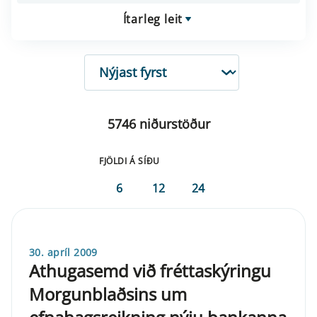
Ítarleg leit
RÖÐUN
5746 niðurstöður
FJÖLDI Á SÍÐU
6
12
24
30. apríl 2009
Athugasemd við fréttaskýringu
Morgunblaðsins um