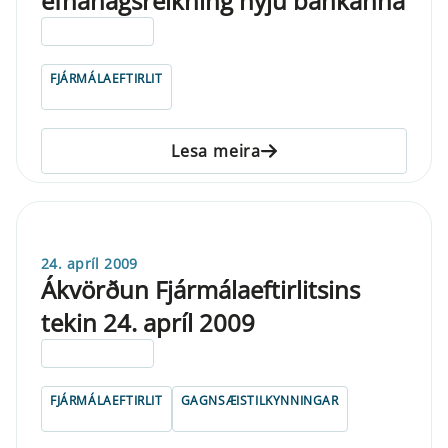
efnahagsreikning nýju bankanna
ELDRI EN 5 ÁRA
FJÁRMÁLAEFTIRLIT
Lesa meira
24. apríl 2009
Ákvörðun Fjármálaeftirlitsins
tekin 24. apríl 2009
ELDRI EN 5 ÁRA
FJÁRMÁLAEFTIRLIT
GAGNSÆISTILKYNNINGAR