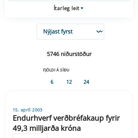
Ítarleg leit
RÖÐUN
5746 niðurstöður
FJÖLDI Á SÍÐU
6
12
24
15. apríl 2003
Endurhverf verðbréfakaup fyrir
49,3 milljarða króna
ELDRI EN 5 ÁRA