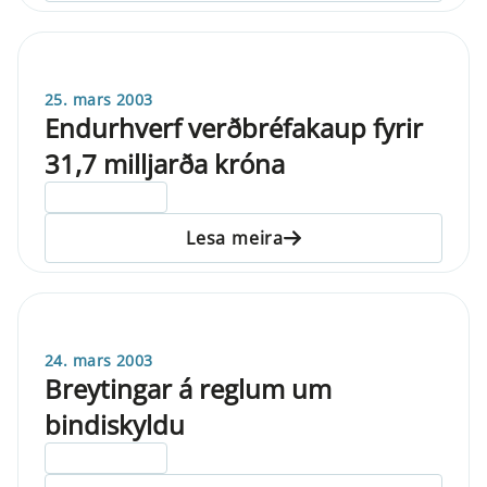
25. mars 2003
Endurhverf verðbréfakaup fyrir
31,7 milljarða króna
ELDRI EN 5 ÁRA
Lesa meira
24. mars 2003
Breytingar á reglum um
bindiskyldu
ELDRI EN 5 ÁRA