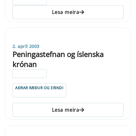
ELDRI EN 5 ÁRA
Lesa meira
2. apríl 2003
Peningastefnan og íslenska
krónan
ELDRI EN 5 ÁRA
AÐRAR RÆÐUR OG ERINDI
Lesa meira