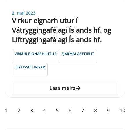
2. maí 2023
Virkur eignarhlutur í
Vátryggingafélagi Íslands hf. og
Líftryggingafélagi Íslands hf.
VIRKUR EIGNARHLUTUR
FJÁRMÁLAEFTIRLIT
LEYFISVEITINGAR
Lesa meira
1
2
3
4
5
6
7
8
9
10