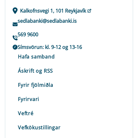
Kalkofnsvegi 1, 101 Reykjavík
sedlabanki@sedlabanki.is
569 9600
Símsvörun: kl. 9-12 og 13-16
Hafa samband
Áskrift og RSS
Fyrir fjölmiðla
Fyrirvari
Veftré
Vefkökustillingar