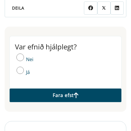
DEILA
Var efnið hjálplegt?
Var efnið hjálplegt?
Nei
Já
Fara efst