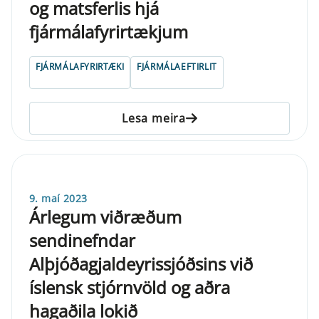
og matsferlis hjá
fjármálafyrirtækjum
FJÁRMÁLAFYRIRTÆKI
FJÁRMÁLAEFTIRLIT
Lesa meira
9. maí 2023
Árlegum viðræðum
sendinefndar
Alþjóðagjaldeyrissjóðsins við
íslensk stjórnvöld og aðra
hagaðila lokið