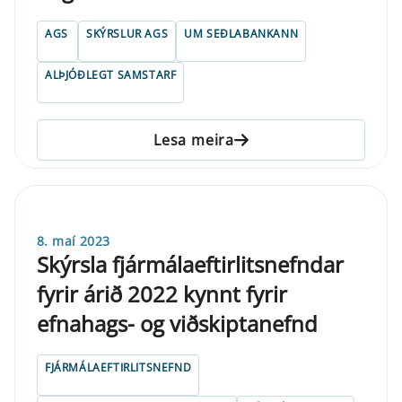
AGS
SKÝRSLUR AGS
UM SEÐLABANKANN
ALÞJÓÐLEGT SAMSTARF
Lesa meira
8. maí 2023
Skýrsla fjármálaeftirlitsnefndar
fyrir árið 2022 kynnt fyrir
efnahags- og viðskiptanefnd
FJÁRMÁLAEFTIRLITSNEFND