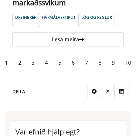
markaðssvikum
DREIFIBRÉF
FJÁRMÁLAEFTIRLIT
LÖG OG REGLUR
Lesa meira
1
2
3
4
5
6
7
8
9
10
DEILA
Var efnið hjálplegt?
Var efnið hjálplegt?