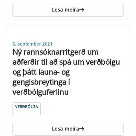
Lesa meira
6. september 2021
Ný rannsóknarritgerð um
aðferðir til að spá um verðbólgu
og þátt launa- og
gengisbreytinga í
verðbólguferlinu
VERÐBÓLGA
Lesa meira