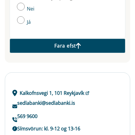
Nei
Já
Fara efst
Kalkofnsvegi 1, 101 Reykjavík
sedlabanki@sedlabanki.is
569 9600
Símsvörun: kl. 9-12 og 13-16