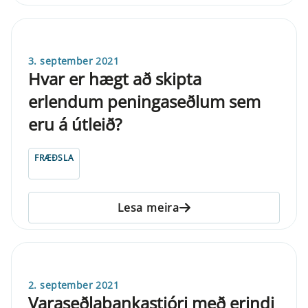
3. september 2021
Hvar er hægt að skipta
erlendum peningaseðlum sem
eru á útleið?
FRÆÐSLA
Lesa meira
2. september 2021
Varaseðlabankastjóri með erindi