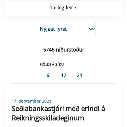
Ítarleg leit
RÖÐUN
5746 niðurstöður
FJÖLDI Á SÍÐU
6
12
24
17. september 2021
Seðlabankastjóri með erindi á
Reikningsskiladeginum